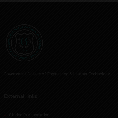
Government College of Engineering & Leather Technology
External Iinks
Student’s Association