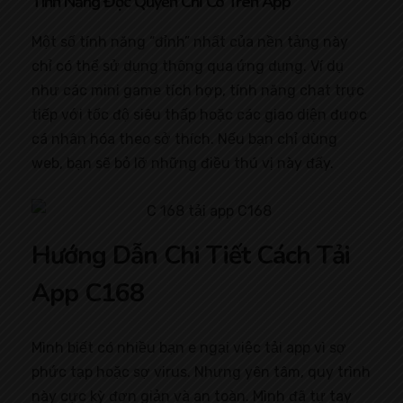
Tính Năng Độc Quyền Chỉ Có Trên App
Một số tính năng “đỉnh” nhất của nền tảng này
chỉ có thể sử dụng thông qua ứng dụng. Ví dụ
như các mini game tích hợp, tính năng chat trực
tiếp với tốc độ siêu thấp hoặc các giao diện được
cá nhân hóa theo sở thích. Nếu bạn chỉ dùng
web, bạn sẽ bỏ lỡ những điều thú vị này đấy.
Hướng Dẫn Chi Tiết Cách Tải
App C168
Mình biết có nhiều bạn e ngại việc tải app vì sợ
phức tạp hoặc sợ virus. Nhưng yên tâm, quy trình
này cực kỳ đơn giản và an toàn. Mình đã tự tay