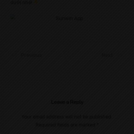
dưới nhé!
Previous
Next
Leave a Reply
Your email address will not be published.
Required fields are marked
*