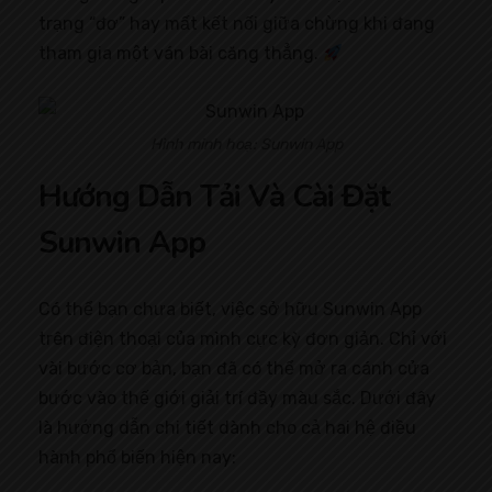
trạng “đơ” hay mất kết nối giữa chừng khi đang
tham gia một ván bài căng thẳng.
Hình minh hoạ: Sunwin App
Hướng Dẫn Tải Và Cài Đặt
Sunwin App
Có thể bạn chưa biết, việc sở hữu Sunwin App
trên điện thoại của mình cực kỳ đơn giản. Chỉ với
vài bước cơ bản, bạn đã có thể mở ra cánh cửa
bước vào thế giới giải trí đầy màu sắc. Dưới đây
là hướng dẫn chi tiết dành cho cả hai hệ điều
hành phổ biến hiện nay: