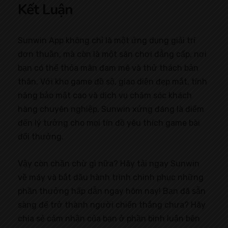
Kết Luận
Sunwin App không chỉ là một ứng dụng giải trí
đơn thuần, mà còn là một sân chơi đẳng cấp, nơi
bạn có thể thỏa mãn đam mê và thử thách bản
thân. Với kho game đồ sộ, giao diện đẹp mắt, tính
năng bảo mật cao và dịch vụ chăm sóc khách
hàng chuyên nghiệp, Sunwin xứng đáng là điểm
đến lý tưởng cho mọi tín đồ yêu thích game bài
đổi thưởng.
Vậy còn chần chừ gì nữa? Hãy tải ngay Sunwin
về máy và bắt đầu hành trình chinh phục những
phần thưởng hấp dẫn ngay hôm nay! Bạn đã sẵn
sàng để trở thành người chiến thắng chưa? Hãy
chia sẻ cảm nhận của bạn ở phần bình luận bên