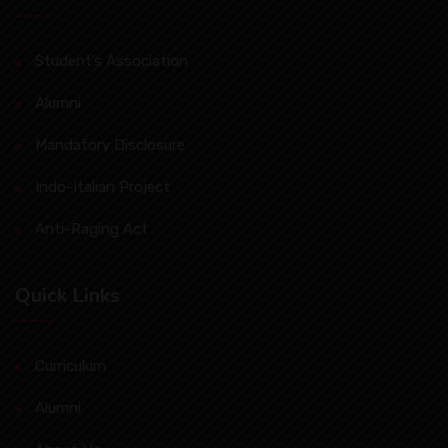
Student’s Association
Alumni
Mandatory Disclosure
Indo-Italian Project
Anti-Raging Act
Quick Links
Curriculum
Alumni