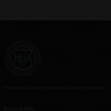
Government College of Engineering & Leather Technology
External Iinks