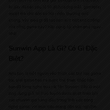
mình một hệ sinh thái giải trí hoàn chỉnh, nơi hội
tụ đầy đủ các yếu tố từ đồ họa đẹp mắt, gameplay
mượt mà cho đến cơ hội nhận thưởng cực
khủng. Vậy điều gì đã tạo nên sức hút khó cưỡng
của cổng game này? Hãy cùng tôi khám phá ngay
nhé!
Sunwin App Là Gì? Có Gì Đặc
Biệt?
Nếu bạn là một người yêu thích các thể loại game
bài, slot game hay cá cược thể thao, chắc hẳn
bạn đã từng nghe qua cái tên Sunwin. Đây là một
ứng dụng giải trí trực tuyến được phát triển bởi
các chuyên gia hàng đầu trong lĩnh vực công
nghệ game, với mục tiêu mang đến trải nghiệm