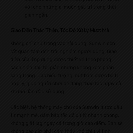
vời cho những ai muốn giải trí trong thời
gian ngắn.
Giao Diện Thân Thiện, Tốc Độ Xử Lý Mượt Mà
Không chỉ chú trọng vào nội dung, Sunwin còn
rất quan tâm đến trải nghiệm người dùng. Giao
diện của ứng dụng được thiết kế theo phong
cách hiện đại, tối giản nhưng không kém phần
sang trọng. Các biểu tượng, nút bấm được bố trí
hợp lý, giúp người chơi dễ dàng thao tác ngay cả
khi mới lần đầu sử dụng.
Đặc biệt, hệ thống máy chủ của Sunwin được đầu
tư mạnh mẽ, đảm bảo tốc độ xử lý nhanh chóng,
không giật lag ngay cả trong giờ cao điểm. Bạn sẽ
không bao giờ phải cảm thấy khó chịu vì tình