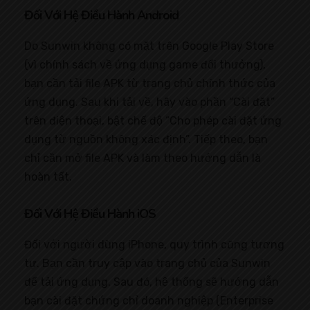
Đối Với Hệ Điều Hành Android
Do Sunwin không có mặt trên Google Play Store
(vì chính sách về ứng dụng game đổi thưởng),
bạn cần tải file APK từ trang chủ chính thức của
ứng dụng. Sau khi tải về, hãy vào phần “Cài đặt”
trên điện thoại, bật chế độ “Cho phép cài đặt ứng
dụng từ nguồn không xác định”. Tiếp theo, bạn
chỉ cần mở file APK và làm theo hướng dẫn là
hoàn tất.
Đối Với Hệ Điều Hành iOS
Đối với người dùng iPhone, quy trình cũng tương
tự. Bạn cần truy cập vào trang chủ của Sunwin
để tải ứng dụng. Sau đó, hệ thống sẽ hướng dẫn
bạn cài đặt chứng chỉ doanh nghiệp (Enterprise