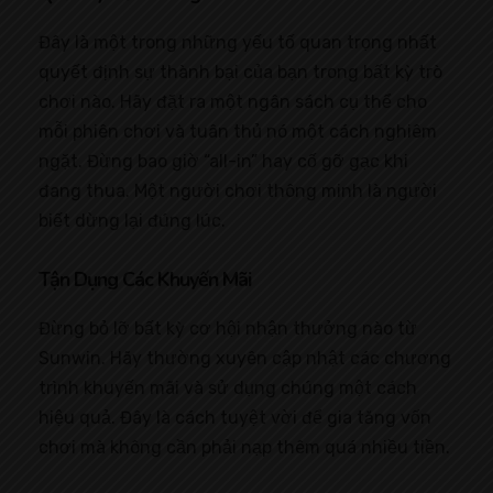
Đây là một trong những yếu tố quan trọng nhất
quyết định sự thành bại của bạn trong bất kỳ trò
chơi nào. Hãy đặt ra một ngân sách cụ thể cho
mỗi phiên chơi và tuân thủ nó một cách nghiêm
ngặt. Đừng bao giờ “all-in” hay cố gỡ gạc khi
đang thua. Một người chơi thông minh là người
biết dừng lại đúng lúc.
Tận Dụng Các Khuyến Mãi
Đừng bỏ lỡ bất kỳ cơ hội nhận thưởng nào từ
Sunwin. Hãy thường xuyên cập nhật các chương
trình khuyến mãi và sử dụng chúng một cách
hiệu quả. Đây là cách tuyệt vời để gia tăng vốn
chơi mà không cần phải nạp thêm quá nhiều tiền.