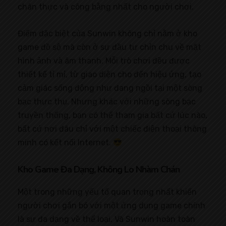
chân thực và công bằng nhất cho người chơi.
Điểm đặc biệt của Sunwin không chỉ nằm ở kho
game đồ sộ mà còn ở sự đầu tư chỉn chu về mặt
hình ảnh và âm thanh. Mỗi trò chơi đều được
thiết kế tỉ mỉ, từ giao diện cho đến hiệu ứng, tạo
cảm giác sống động như đang ngồi tại một sòng
bạc thực thụ. Nhưng khác với những sòng bạc
truyền thống, bạn có thể tham gia bất cứ lúc nào,
bất cứ nơi đâu chỉ với một chiếc điện thoại thông
minh có kết nối Internet.
Kho Game Đa Dạng, Không Lo Nhàm Chán
Một trong những yếu tố quan trọng nhất khiến
người chơi gắn bó với một ứng dụng game chính
là sự đa dạng về thể loại. Và Sunwin hoàn toàn