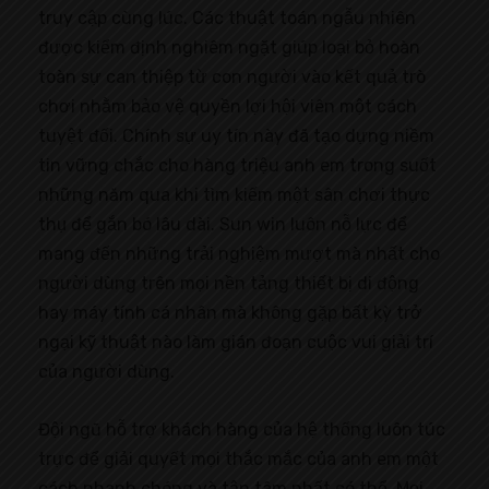
truy cập cùng lúc. Các thuật toán ngẫu nhiên
được kiểm định nghiêm ngặt giúp loại bỏ hoàn
toàn sự can thiệp từ con người vào kết quả trò
chơi nhằm bảo vệ quyền lợi hội viên một cách
tuyệt đối. Chính sự uy tín này đã tạo dựng niềm
tin vững chắc cho hàng triệu anh em trong suốt
những năm qua khi tìm kiếm một sân chơi thực
thụ để gắn bó lâu dài. Sun win luôn nỗ lực để
mang đến những trải nghiệm mượt mà nhất cho
người dùng trên mọi nền tảng thiết bị di động
hay máy tính cá nhân mà không gặp bất kỳ trở
ngại kỹ thuật nào làm gián đoạn cuộc vui giải trí
của người dùng.
Đội ngũ hỗ trợ khách hàng của hệ thống luôn túc
trực để giải quyết mọi thắc mắc của anh em một
cách nhanh chóng và tận tâm nhất có thể. Mọi