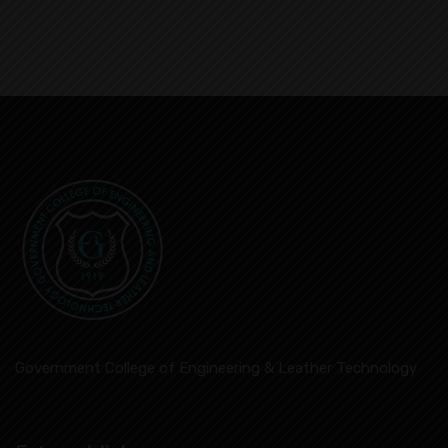
Government College of Engineering & Leather Technology