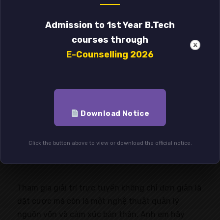
di động hằng ngày. Các trò chơi này được tối ưu
hóa về mặt dung lượng giúp quá trình trải
Admission to 1st Year B.Tech
nghiệm luôn mượt mà trên mọi dòng thiết bị hiện
courses through
nay từ thấp đến cao cấp mà không gây nóng máy.
E-Counselling 2026
Anh em sẽ thấy rằng việc tích lũy những khoản
thưởng nhỏ từ mini game của Sun win sẽ tạo nên
một số dư lớn bất ngờ cho tài khoản của mình.
Những kinh nghiệm quý giá
Download Notice
giúp anh em luôn làm chủ cuộc
Click the button above to view or download the official notice.
chơi
Tham gia giải trí trực tuyến không chỉ đơn giản là
đặt cược mà còn là một nghệ thuật quản lý
nguồn vốn và cảm xúc bản thân. Anh em hãy