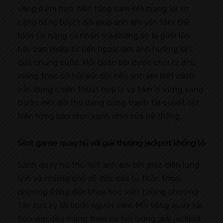
vàng điểm hẹn. Nền tảng cam kết mang lại sự
công bằng tuyệt đối giúp anh em yên tâm thể
hiện tài năng cá nhân mà không sợ bị gian lận
hay can thiệp từ bên ngoài làm ảnh hưởng kết
quả chung cuộc. Mỗi quân bài được chia ra đều
mang theo cơ hội đổi đời nếu anh em biết cách
vận dụng chiến thuật hợp lý và tâm lý vững vàng
trước mọi đối thủ đang cùng tranh tài quyết liệt
trên từng bàn chơi xanh chín của hệ thống.
Slot game quay hũ với giải thưởng jackpot khổng lồ
Sảnh quay hũ thu hút anh em bởi giao diện lung
linh và những chủ đề độc đáo từ thần thoại
phương Đông đến khoa học viễn tưởng phương
Tây cực kỳ lôi cuốn người xem. Mỗi vòng quay tại
Sun win đều mang theo cơ hội trúng giải jackpot