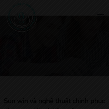
Sun win và nghệ thuật chinh phục