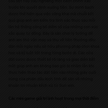
cầu bệt hay cầu nghiêng một cách chính xác
trước khi quyết định xuống tiền. Sự minh bạch
được thể hiện qua việc công khai mã chuỗi kết
quả giúp anh em kiểm tra tính xác thực sau mỗi
lần hệ thống công bố điểm số của những con xúc
xắc quay tự động. Đây là sân chơi lý tưởng để
anh em thử vận may và thu về tiền thưởng đều
đặn mỗi ngày nếu sở hữu phương pháp chơi khoa
học và kỷ luật tốt trong từng bước đi. Các cửa
đặt cược được thiết kế rõ ràng và giao diện bắt
mắt giúp anh em không bao giờ bị nhầm lẫn khi
thực hiện thao tác đặt tiền vào những giây cuối
cùng của phiên đấu kịch tính để săn về những
khoản lợi nhuận kếch xù từ Sun win.
Các mini game giải trí linh hoạt trong mọi thời điểm