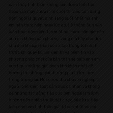
cảm thấy tinh thần không còn được tỉnh táo
hoặc vận may chưa mỉm cười thì việc tạm dừng
nghỉ ngơi là quyết định sáng suốt nhất mà anh
em nên thực hiện ngay lúc đó. Hệ thống Sun win
luôn hoạt động liên tục suốt hai mươi bốn giờ nên
anh em không cần phải vội vàng mà hãy chờ đợi
cho đến khi bản thân có sự tập trung tốt nhất
trước khi quay lại. Sự kiên trì và niềm tin vào
phương pháp chơi của bản thân sẽ giúp anh em
vượt qua những giai đoạn khó khăn nhất để
hướng tới những giải thưởng giá trị lớn hơn
trong tương lai. Một cược thủ chuyên nghiệp là
người biết kiểm soát cảm xúc cá nhân và không
để những tác động tiêu cực bên ngoài làm ảnh
hưởng đến chiến thuật đặt cược đã đề ra. Hãy
luôn chơi với tinh thần giải trí cao nhất và coi