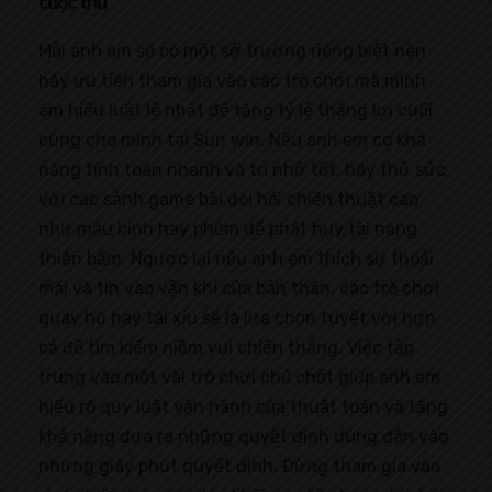
cược thủ
Mỗi anh em sẽ có một sở trường riêng biệt nên
hãy ưu tiên tham gia vào các trò chơi mà mình
am hiểu luật lệ nhất để tăng tỷ lệ thắng lợi cuối
cùng cho mình tại Sun win. Nếu anh em có khả
năng tính toán nhanh và trí nhớ tốt, hãy thử sức
với các sảnh game bài đòi hỏi chiến thuật cao
như mậu binh hay phỏm để phát huy tài năng
thiên bẩm. Ngược lại nếu anh em thích sự thoải
mái và tin vào vận khí của bản thân, các trò chơi
quay hũ hay tài xỉu sẽ là lựa chọn tuyệt vời hơn
cả để tìm kiếm niềm vui chiến thắng. Việc tập
trung vào một vài trò chơi chủ chốt giúp anh em
hiểu rõ quy luật vận hành của thuật toán và tăng
khả năng đưa ra những quyết định đúng đắn vào
những giây phút quyết định. Đừng tham gia vào