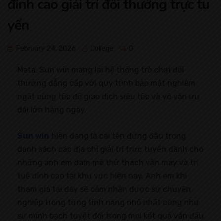
đỉnh cao giải trí đổi thưởng trực tu
yến
February 24, 2026
College
0
Meta: Sun win mang lại hệ thống trò chơi đổi
thưởng đẳng cấp với quy trình bảo mật nghiêm
ngặt cùng tốc độ giao dịch siêu tốc và vô vàn ưu
đãi lớn hằng ngày.
Sun win
hiện đang là cái tên đứng đầu trong
danh sách các địa chỉ giải trí trực tuyến dành cho
những anh em đam mê thử thách vận may và trí
tuệ đỉnh cao tại khu vực hiện nay. Anh em khi
tham gia tại đây sẽ cảm nhận được sự chuyên
nghiệp trong từng tính năng nhỏ nhất cũng như
sự minh bạch tuyệt đối trong mọi kết quả ván đấu