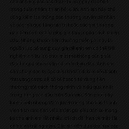
cho anh em vào các dịp lễ hoặc ngày đặc biệt
trong tuần nhằm tri ân hội viên. Anh em hãy chủ
động kiểm tra thông báo thường xuyên để nhận
về các mã quà tặng giá trị hoặc các gói thưởng
nạp tiền cực kỳ hời giúp gia tăng ngân sách chiến
đấu. Những khoản tiền thưởng miễn phí này là
nguồn lực bổ sung quý giá để anh em có thể trải
nghiệm nhiều trò chơi mới mà không cần phải
đầu tư quá nhiều vốn cá nhân ban đầu. Anh em
cần chú ý đọc kỹ các điều khoản đi kèm về doanh
thu vòng cược để có kế hoạch sử dụng tiền
thưởng một cách thông minh và hiệu quả nhất
trong từng ván đấu trên Sun win. Sân chơi này
luôn dành những đặc quyền riêng cho các thành
viên tích cực nên việc tham gia đều đặn sẽ mang
lại cho anh em rất nhiều lợi ích dài hạn về mặt tài
chính và trải nghiệm. Các sự kiện đua top hay các