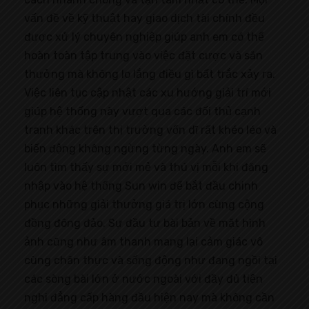
vấn đề về kỹ thuật hay giao dịch tài chính đều
được xử lý chuyên nghiệp giúp anh em có thể
hoàn toàn tập trung vào việc đặt cược và săn
thưởng mà không lo lắng điều gì bất trắc xảy ra.
Việc liên tục cập nhật các xu hướng giải trí mới
giúp hệ thống này vượt qua các đối thủ cạnh
tranh khác trên thị trường vốn dĩ rất khéo léo và
biến động không ngừng từng ngày. Anh em sẽ
luôn tìm thấy sự mới mẻ và thú vị mỗi khi đăng
nhập vào hệ thống Sun win để bắt đầu chinh
phục những giải thưởng giá trị lớn cùng cộng
đồng đông đảo. Sự đầu tư bài bản về mặt hình
ảnh cũng như âm thanh mang lại cảm giác vô
cùng chân thực và sống động như đang ngồi tại
các sòng bài lớn ở nước ngoài với đầy đủ tiện
nghi đẳng cấp hàng đầu hiện nay mà không cần