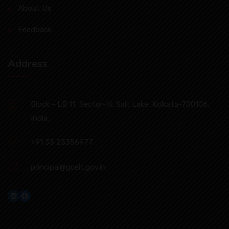
About Us
Feedback
Address
Block - LB 11, Sector-III, Salt Lake, Kolkata-700106,
India.
+91 33 23356977
principal@gcelt.gov.in
LinkedIn
Facebook