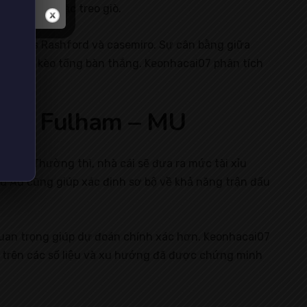
n thương hoặc treo giò.
ư Marcus Rashford và casemiro. Sự cân bằng giữa
 dự đoán kèo tổng bàn thắng. Keonhacai07 phân tích
Trận Fulham – MU
 này. Thường thì, nhà cái sẽ đưa ra mức tài xỉu
u Âu cũng giúp xác định sơ bộ về khả năng trận đấu
 quan trọng giúp dự đoán chính xác hơn. Keonhacai07
a trên các số liệu và xu hướng đã được chứng minh