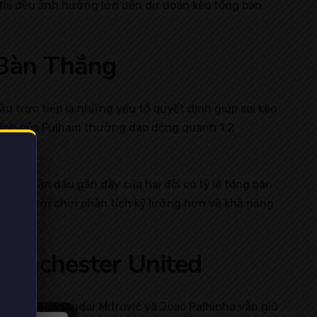
i đội đều ảnh hưởng lớn đến dự đoán kèo tổng bàn
Bàn Thắng
đầu trực tiếp là những yếu tố quyết định giúp soi kèo
 bình của Fulham thường dao động quanh 1.2
 Các trận đấu gần đây của hai đội có tỷ lệ tổng bàn
giúp người chơi phân tích kỹ lưỡng hơn về khả năng
Manchester United
ốt như Aleksandar Mitrović và Joao Palhinha vẫn giữ