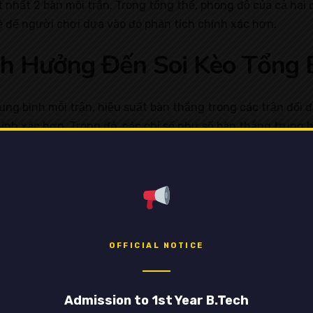
t nhất 2 bàn mỗi trận. Trong tổng thể, phong độ của cả ha
ê để người chơi dựa vào đó phân tích chính xác hơn.
h Hưởng Đến Soi Kèo Tổng 
trung bình mỗi trận, hiệu suất bàn thắng trong các trận đối 
ính xác hơn. Trong đó, các chỉ số như số bàn thắng trung
 thấy khả năng tạo ra nhiều bàn của MU.
u cao cũng giúp cập nhật xu hướng và dự đoán chính xác hơn.
ẽ có nhiều bàn thắng. Keonhacai07 cung cấp dữ liệu đầy đủ 
OFFICIAL NOTICE
h Hình Lực Lượng Fulham – 
Admission to 1st Year B.Tech
 sân với đội hình khá ổn định, trong đó các nhân tố chủ ch