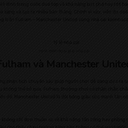
ết định trong cuộc đua top và khả năng bứt phá hay rớt hạn
a sáng và tạo ra nhiều bàn thắng. Chính vì vậy, việc dự đo
ắng trận Fulham – Manchester United cùng nhà cái keonhaca
Hình minh họa: tỷ lệ nhà cái
Fulham và Manchester Unite
ng phân tích chuyên sâu giúp người chơi dễ dàng đưa ra l
iều không thể bỏ qua. Fulham thường chơi có phần chắc chắ
 khi đó, Manchester United là đội bóng giàu sức mạnh tấn cô
 không chỉ đơn thuần so về khả năng tấn công hay phòng ng
 đều cho thấy rõ xu hướng tổng bàn thắng có thể vượt mốc. 