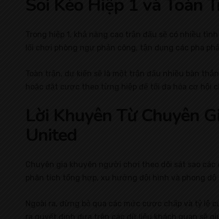
Soi Kèo Hiệp 1 và Toàn 
Trong hiệp 1, khả năng cao trận đấu sẽ có nhiều tìn
lối chơi phòng ngự phản công, tận dụng các pha phả
Toàn trận, dự kiến sẽ là một trận đấu nhiều bàn thắ
hoặc đặt cược theo từng hiệp để tối đa hóa cơ hội c
Lời Khuyên Từ Chuyên G
United
Chuyên gia khuyên người chơi theo dõi sát sao các 
phân tích tổng hợp, xu hướng đội hình và phong độ 
Ngoài ra, đừng bỏ qua các mức cược chấp và tỷ lệ c
ra quyết định dựa trên các dữ liệu khách quan sẽ giú