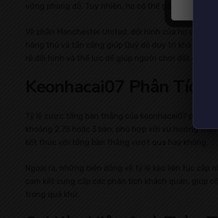
vững phong độ. Tuy nhiên, họ có thể gặp khó khăn k
Về phần Manchester United, đội hình của họ vẫn giữ
hàng thủ và tấn công giúp Quỷ đỏ duy trì khả năng 
rõ đội hình và thể lực để giúp người chơi đặt cược c
Keonhacai07 Phân Tích 
Tỷ lệ cược tổng bàn thắng của keonhacai07 phản ánh
khoảng 2.75 hoặc 3 bàn, phù hợp với xu hướng trận 
kết thúc với tổng bàn thắng vượt qua hay không.
Ngoài ra, những biến động về tỷ lệ kèo liên tục cập
cam kết cung cấp các phân tích khách quan, giúp c
trong quá khứ.