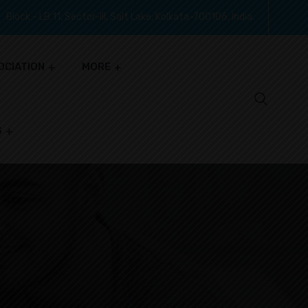
Block - LB 11, Sector-III, Salt Lake, Kolkata-700106, India.
OCIATION
MORE
S