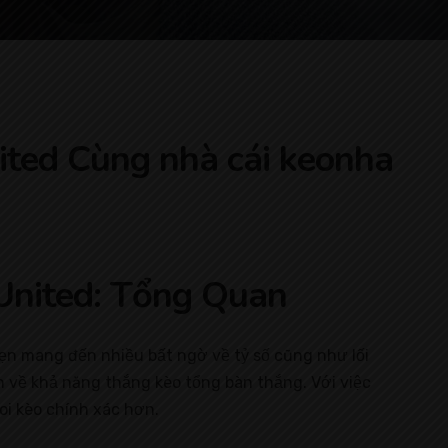
ited Cùng nhà cái keonha
United: Tổng Quan
ẹn mang đến nhiều bất ngờ về tỷ số cũng như lối
h về khả năng thắng kèo tổng bàn thắng. Với việc
oi kèo chính xác hơn.