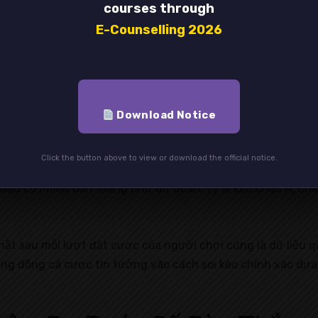
courses through
hi thiếu vắng một số cầu thủ phòng ngự quan trọng do chấ
E-Counselling 2026
 nguyên và mạnh mẽ, đặc biệt là các ngôi sao tấn công nh
ghi bàn đều đặn, đồng thời tạo ra nhiều cơ hội ngon ăn để
hính xác.
Download Notice
Tỷ Lệ Kèo Tổng Bàn Thắng 
Click the button above to view or download the official notice.
 thực tế phong độ và khả năng của các đội bóng trong trận
đấu có nhiều bàn thắng như dự đoán. Tỷ lệ kèo châu Á, châ
 nhật sau mỗi lượt đặt cược của người chơi cũng là dữ liệu
ộng đồng cá cược tin tưởng vào cách soi kèo chính xác dự