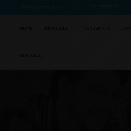
principal@gcelt.gov.in
+91 33 23356977
HOME
JOIN GCELT
ACADEMIC
CAM
IQAC CELL