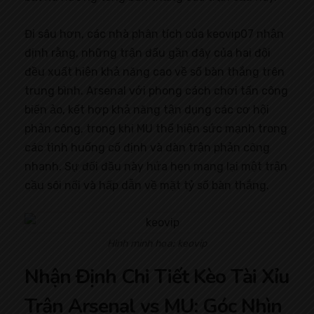
Đi sâu hơn, các nhà phân tích của keovip07 nhận
định rằng, những trận đấu gần đây của hai đội
đều xuất hiện khả năng cao về số bàn thắng trên
trung bình. Arsenal với phong cách chơi tấn công
biến ảo, kết hợp khả năng tận dụng các cơ hội
phản công, trong khi MU thể hiện sức mạnh trong
các tình huống cố định và dàn trận phản công
nhanh. Sự đối đầu này hứa hẹn mang lại một trận
cầu sôi nổi và hấp dẫn về mặt tỷ số bàn thắng.
Hình minh họa: keovip
Nhận Định Chi Tiết Kèo Tài Xỉu
Trận Arsenal vs MU: Góc Nhìn