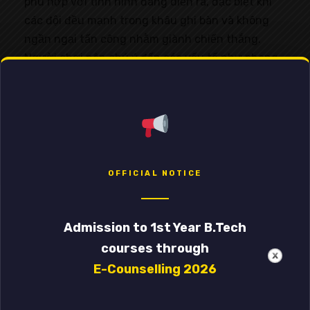
phù hợp với tình hình đang diễn ra, đặc biệt khi
các đội đều mạnh trong khâu ghi bàn và không
ngần ngại tấn công nhằm giành chiến thắng.
Người chơi nên chú ý đến các yếu tố như phong
độ cầu thủ trong thời điểm này để lựa chọn đúng
đắn hơn về kèo tài xỉu, hướng tới một trận cầu
giàu bàn thắng.
Phân Tích Lối Chơi Arsenal và
OFFICIAL NOTICE
Manchester United: Cơ Sở Dự
Đoán Tổng Bàn Thắng Từ
Admission to 1st Year B.Tech
Keovip07
courses through
E-Counselling 2026
Lối chơi của Arsenal luôn hướng tới việc kiểm
soát bóng và pressing tầm cao nhằm gây áp lực