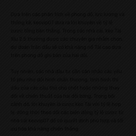
Dựa trên các phân tích về phong độ, lực lượng và
thống kê, keovip07 đưa ra lời khuyên về tỷ lệ
cược tổng bàn thắng. Trong các nhà cái, kèo Tài
Xỉu 2.5 thường được các chuyên gia nhắm chọn,
dự đoán trận đấu sẽ có khả năng nổ Tài cao dựa
trên phong độ ghi bàn của hai đội.
Tuy nhiên, các nhà đầu tư cần cân nhắc các yếu
tố phụ như đội hình chấn thương, tình hình thi
đấu của các cầu thủ chủ chốt hoặc những thay
đổi về chiến thuật của hai đội bóng. Trong bối
cảnh đó, lời khuyên là cược kèo Tài với tỷ lệ hợp
lý, đồng thời theo dõi các biến động tỷ lệ cược từ
nhà cái keovip07 để có quyết định phù hợp và tối
ưu hóa khả năng chiến thắng.