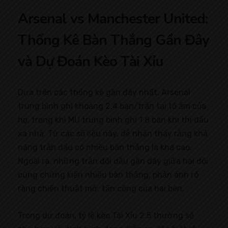
Arsenal vs Manchester United:
Thống Kê Bàn Thắng Gần Đây
và Dự Đoán Kèo Tài Xỉu
Dựa trên các thống kê gần đây nhất, Arsenal
trung bình ghi khoảng 2.4 bàn/trận tại tổ ấm của
họ, trong khi MU trung bình ghi 1.8 bàn khi thi đấu
xa nhà. Từ các số liệu này, dễ nhận thấy rằng khả
năng trận đấu có nhiều bàn thắng là khá cao.
Ngoài ra, những trận đối đầu gần đây giữa hai đội
cũng chứng kiến nhiều bàn thắng, phản ánh rõ
ràng chiến thuật mở, tấn công của hai bên.
Trong dự đoán, tỷ lệ kèo Tài Xỉu 2.5 thường sẽ