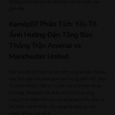
thắng, phù hợp với xu hướng của các trận cầu
gần đây.
Keovip07 Phân Tích: Yếu Tố
Ảnh Hưởng Đến Tổng Bàn
Thắng Trận Arsenal vs
Manchester United
Các yếu tố ảnh hưởng lớn đến tổng số bàn thắng
của trận đấu này bao gồm lực lượng đội hình, yếu
tố chiến thuật, tâm lý thi đấu và tình hình chấn
thương. Keovip07 đã phân tích rõ ràng rằng,
trong thời điểm hiện tại, cả Arsenal và MU đều có
đội hình mạnh nhất, sẵn sàng thi đấu với sức
mạnh tối đa của mình.