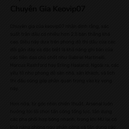
Chuyên Gia Keovip07
Chuyên gia của keovip07 nhận định rằng, xác
suất trận đấu có nhiều hơn 2.5 bàn thắng khá
cao. Điều này dựa trên phong độ thi đấu của các
đội gần đây và đặc biệt là khả năng ghi bàn của
các tiền đạo chủ chốt như Gabriel Martinelli,
Marcus Rashford hay Erling Haaland. Ngoài ra, các
yếu tố như phong độ sân nhà, sân khách, và lịch
thi đấu cũng góp phần quan trọng vào kỳ vọng
này.
Hơn nữa, từ góc nhìn chiến thuật, Arsenal luôn
hướng tới lối chơi tấn công tổng lực, tận dụng
các pha phối hợp bóng nhanh, trong khi MU lại có
khả năng phòng ngự phản công và tận dụng các