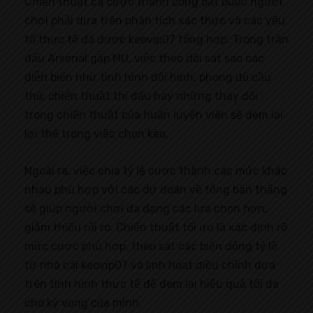
Chiến thuật cá cược thành công bắt buộc người
chơi phải dựa trên phân tích xác thực và các yếu
tố thực tế đã được keovip07 tổng hợp. Trong trận
đấu Arsenal gặp MU, việc theo dõi sát sao các
diễn biến như tình hình đội hình, phong độ cầu
thủ, chiến thuật thi đấu hay những thay đổi
trong chiến thuật của huấn luyện viên sẽ đem lại
lợi thế trong việc chọn kèo.
Ngoài ra, việc chia tỷ lệ cược thành các mức khác
nhau phù hợp với các dự đoán về tổng bàn thắng
sẽ giúp người chơi đa dạng các lựa chọn hơn,
giảm thiểu rủi ro. Chiến thuật tối ưu là xác định rõ
mức cược phù hợp, theo sát các biến động tỷ lệ
từ nhà cái keovip07 và linh hoạt điều chỉnh dựa
trên tình hình thực tế để đem lại hiệu quả tối đa
cho kỳ vọng của mình.