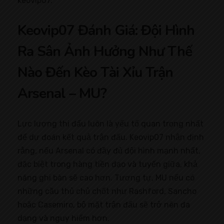
keovip07.
Keovip07 Đánh Giá: Đội Hình
Ra Sân Ảnh Hưởng Như Thế
Nào Đến Kèo Tài Xỉu Trận
Arsenal – MU?
Lực lượng thi đấu luôn là yếu tố quan trọng nhất
để dự đoán kết quả trận đấu. Keovip07 nhận định
rằng, nếu Arsenal có đầy đủ đội hình mạnh nhất,
đặc biệt trong hàng tiền đạo và tuyến giữa, khả
năng ghi bàn sẽ cao hơn. Tương tự, MU nếu có
những cầu thủ chủ chốt như Rashford, Sancho
hoặc Casemiro, bộ mặt trận đấu sẽ trở nên đa
dạng và nguy hiểm hơn.