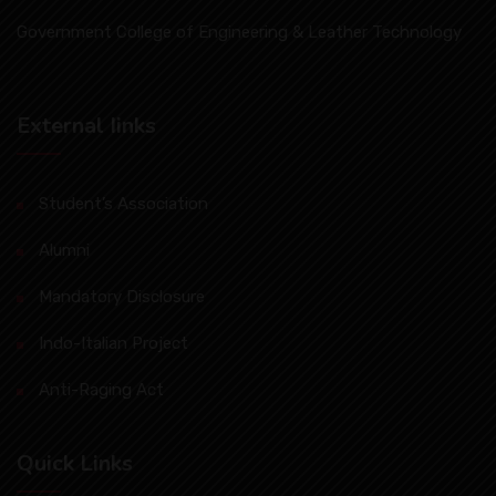
Government College of Engineering & Leather Technology
External Iinks
Student’s Association
Alumni
Mandatory Disclosure
Indo-Italian Project
Anti-Raging Act
Quick Links