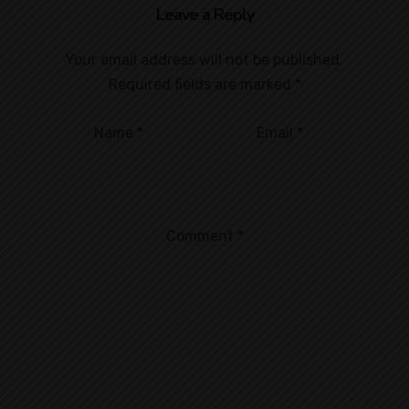
Leave a Reply
Your email address will not be published.
Required fields are marked
*
Name
*
Email
*
Comment
*