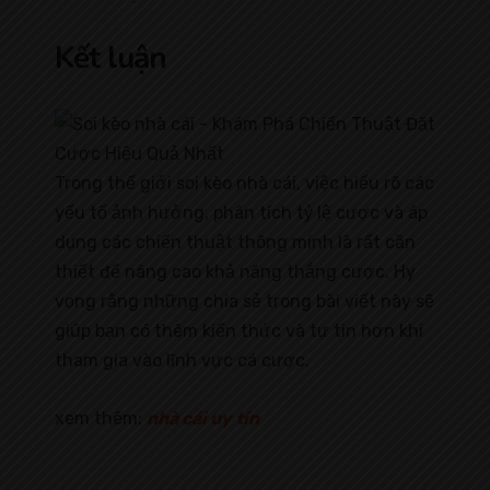
Kết luận
Trong thế giới soi kèo nhà cái, việc hiểu rõ các
yếu tố ảnh hưởng, phân tích tỷ lệ cược và áp
dụng các chiến thuật thông minh là rất cần
thiết để nâng cao khả năng thắng cược. Hy
vọng rằng những chia sẻ trong bài viết này sẽ
giúp bạn có thêm kiến thức và tự tin hơn khi
tham gia vào lĩnh vực cá cược.
xem thêm:
nhà cái uy tín