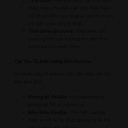
Tỷ lệ cược
: Mỗi nhà cái sẽ có tỷ lệ cược
khác nhau cho mỗi trận đấu. Việc nắm
bắt được điều này sẽ giúp bạn chọn lựa
nơi đặt cược hợp lý nhất.
Thời điểm đặt cược
: Thời điểm đặt
cược có thể ảnh hưởng lớn đến tỷ lệ
cược mà bạn nhận được.
Các Yếu Tố Ảnh Hưởng Đến Soi Kèo
Có nhiều yếu tố mà bạn cần cân nhắc khi soi
kèo, bao gồm:
Phong độ thi đấu
: Đội nào đang có
phong độ tốt và ngược lại.
Điều kiện thi đấu
: Thời tiết, sân bãi,
hoặc sự cổ vũ từ khán giả cũng có thể
ảnh hưởng đến kết quả.