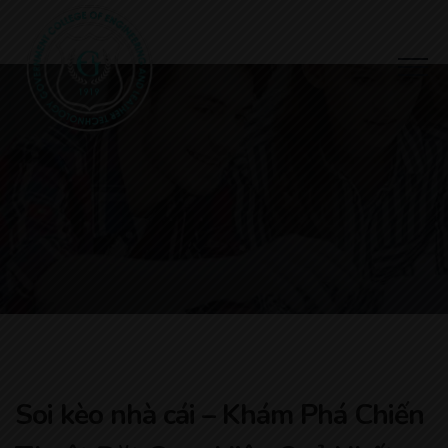
Soi kèo nhà cái – Khám Phá Chiến