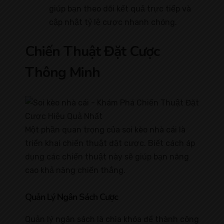
giúp bạn theo dõi kết quả trực tiếp và
cập nhật tỷ lệ cược nhanh chóng.
Chiến Thuật Đặt Cược
Thông Minh
Một phần quan trọng của soi kèo nhà cái là
triển khai chiến thuật đặt cược. Biết cách áp
dụng các chiến thuật này sẽ giúp bạn nâng
cao khả năng chiến thắng.
Quản Lý Ngân Sách Cược
Quản lý ngân sách là chìa khóa để thành công