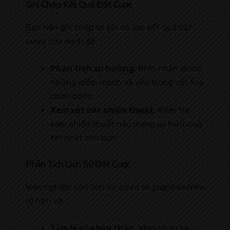
Ghi Chép Kết Quả Đặt Cược
Bạn nên ghi chép lại tất cả các kết quả đặt
cược của mình để:
Phân tích xu hướng
: Nhìn nhận được
những điểm mạnh và yếu trong các lựa
chọn cược.
Xem xét các chiến thuật
: Kiểm tra
xem chiến thuật nào mang lại hiệu quả
tốt nhất cho bạn.
Phân Tích Lịch Sử Đặt Cược
Việc nghiên cứu lịch sử cược sẽ giúp bạn hiểu
rõ hơn về:
Tâm lý của bản thân
: Nhìn nhận lại