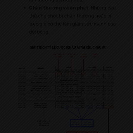
Chấn thương và án phạt
: Những cầu
thủ chủ chốt bị chấn thương hoặc bị
treo giò có thể làm giảm sức mạnh của
đội bóng.