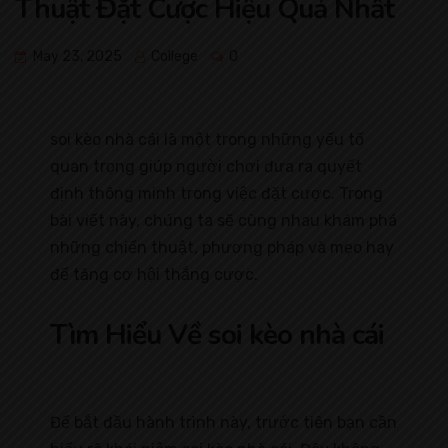
Thuật Đặt Cược Hiệu Quả Nhất
May 23, 2025
College
0
soi kèo nhà cái là một trong những yếu tố
quan trọng giúp người chơi đưa ra quyết
định thông minh trong việc đặt cược. Trong
bài viết này, chúng ta sẽ cùng nhau khám phá
những chiến thuật, phương pháp và mẹo hay
để tăng cơ hội thắng cược.
Tìm Hiểu Về soi kèo nhà cái
Để bắt đầu hành trình này, trước tiên bạn cần