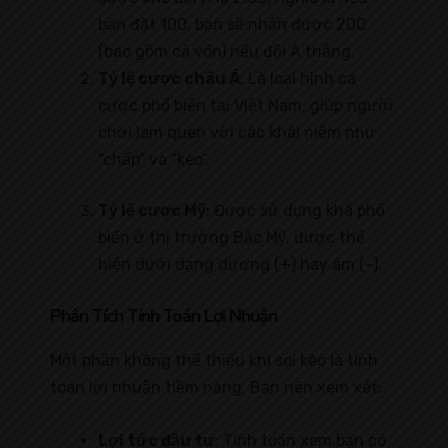
bạn đặt 100, bạn sẽ nhận được 200
(bao gồm cả vốn) nếu đội A thắng.
Tỷ lệ cược châu Á
: Là loại hình cá
cược phổ biến tại Việt Nam, giúp người
chơi làm quen với các khái niệm như
“chấp” và “kèo”.
Tỷ lệ cược Mỹ
: Được sử dụng khá phổ
biến ở thị trường Bắc Mỹ, được thể
hiện dưới dạng dương (+) hay âm (-).
Phân Tích Tính Toán Lợi Nhuận
Một phần không thể thiếu khi soi kèo là tính
toán lợi nhuận tiềm năng. Bạn nên xem xét:
Lợi tức đầu tư
: Tính toán xem bạn có