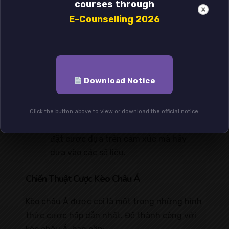
courses through
E-Counselling 2026
Chiến Thuật Value Betting
Value betting là một phương pháp tìm kiếm
giá trị trong tỷ lệ cược. Bạn cần:
Download Notice
Tìm tỷ lệ cược sai lệch
: Khi nhà cái
đánh giá thấp khả năng thắng của một
đội bóng.
Click the button above to view or download the official notice.
Phân tích sâu
: Tuyệt đối không nên
đặt cược dựa trên cảm xúc mà hãy
dựa vào các số liệu.
Chiến Thuật Cược Kèo Châu Á
Kèo châu Á được coi là một trong những hình
thức cược hấp dẫn nhất. Để thành công với