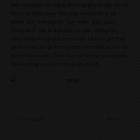
Việc lựa chọn nền tảng phù hợp phụ thuộc vào sở
thích cá nhân, mục tiêu chơi và khả năng tài
chính của từng người. Tuy nhiên, điều quan
trọng nhất vẫn là đảm bảo an toàn thông tin,
công bằng trong quá trình chơi, và luôn giữ thái
độ tỉnh táo để tận hưởng trọn vẹn niềm vui từ cá
cược trực tuyến. Chúc bạn có những trải nghiệm
thành công và cuộc chơi lý thú nhất!
Previous
Next