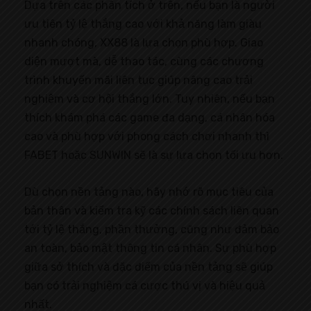
Dựa trên các phân tích ở trên, nếu bạn là người
ưu tiên tỷ lệ thắng cao với khả năng làm giàu
nhanh chóng, XX88 là lựa chọn phù hợp. Giao
diện mượt mà, dễ thao tác, cùng các chương
trình khuyến mãi liên tục giúp nâng cao trải
nghiệm và cơ hội thắng lớn. Tuy nhiên, nếu bạn
thích khám phá các game đa dạng, cá nhân hóa
cao và phù hợp với phong cách chơi nhanh thì
FABET hoặc SUNWIN sẽ là sự lựa chọn tối ưu hơn.
Dù chọn nền tảng nào, hãy nhớ rõ mục tiêu của
bản thân và kiểm tra kỹ các chính sách liên quan
tới tỷ lệ thắng, phần thưởng, cũng như đảm bảo
an toàn, bảo mật thông tin cá nhân. Sự phù hợp
giữa sở thích và đặc điểm của nền tảng sẽ giúp
bạn có trải nghiệm cá cược thú vị và hiệu quả
nhất.