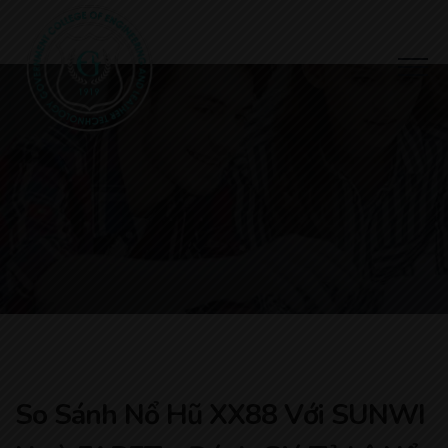
So Sánh Nổ Hũ XX88 Với SUNWI