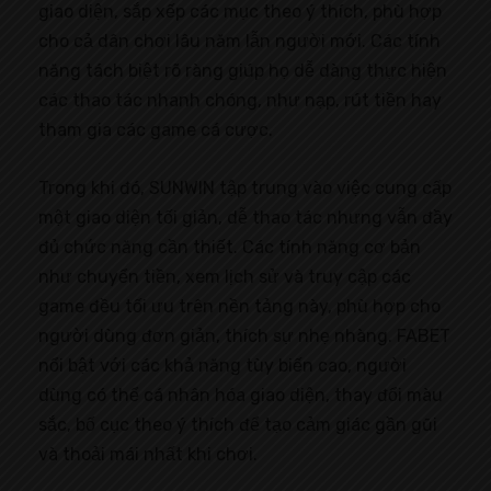
giao diện, sắp xếp các mục theo ý thích, phù hợp
cho cả dân chơi lâu năm lẫn người mới. Các tính
năng tách biệt rõ ràng giúp họ dễ dàng thực hiện
các thao tác nhanh chóng, như nạp, rút tiền hay
tham gia các game cá cược.
Trong khi đó, SUNWIN tập trung vào việc cung cấp
một giao diện tối giản, dễ thao tác nhưng vẫn đầy
đủ chức năng cần thiết. Các tính năng cơ bản
như chuyển tiền, xem lịch sử và truy cập các
game đều tối ưu trên nền tảng này, phù hợp cho
người dùng đơn giản, thích sự nhẹ nhàng. FABET
nổi bật với các khả năng tùy biến cao, người
dùng có thể cá nhân hóa giao diện, thay đổi màu
sắc, bố cục theo ý thích để tạo cảm giác gần gũi
và thoải mái nhất khi chơi.