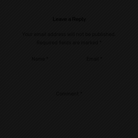
Leave a Reply
Your email address will not be published.
Required fields are marked
*
Name
*
Email
*
Comment
*