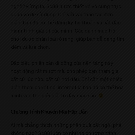
nghệ? Đừng lo, Sc88 được thiết kế vô cùng trực
quan và dễ sử dụng. Chỉ với vài thao tác đơn
giản, bạn đã có thể đăng ký tài khoản và bắt đầu
hành trình giải trí của mình. Các danh mục trò
chơi được phân loại rõ ràng, giúp bạn dễ dàng tìm
kiếm và lựa chọn.
Đặc biệt, phiên bản di động của nền tảng này
hoạt động rất mượt mà, cho phép bạn tham gia
bất cứ lúc nào, bất cứ nơi đâu. Chỉ cần một chiếc
điện thoại có kết nối internet là bạn đã có thể hòa
mình vào thế giới giải trí đầy màu sắc.
Chương Trình Khuyến Mãi Hấp Dẫn
Ai mà chẳng thích những phần quà bất ngờ, phải
không nào? Sc88 luôn có những chương trình