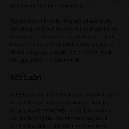
để niềm vui trở thành gánh nặng.
Thứ hai, hãy chắc chắn rằng bạn đã đọc kỹ các
điều khoản và điều kiện trước khi tham gia bất kỳ
chương trình khuyến mãi nào. Điều này sẽ giúp
bạn tránh được những hiểu lầm không đáng có.
Và cuối cùng, hãy luôn giữ một tinh thần thoải
mái, giải trí là chính, bạn nhé!
Kết Luận
Sc88 thực sự là một điểm đến giải trí trực tuyến
đáng để bạn trải nghiệm. Với kho trò chơi đa
dạng, giao diện thân thiện, cùng dịch vụ chăm
sóc khách hàng tận tâm, nền tảng này đã và
đang khẳng định vị thế của mình trong lòng