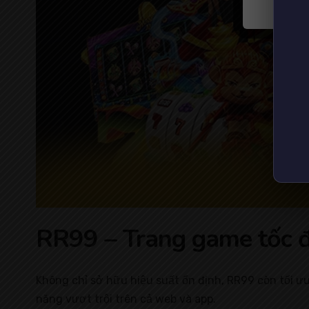
RR99 – Trang game tốc độ
Không chỉ sở hữu hiệu suất ổn định, RR99 còn tối ưu
năng vượt trội trên cả web và app.