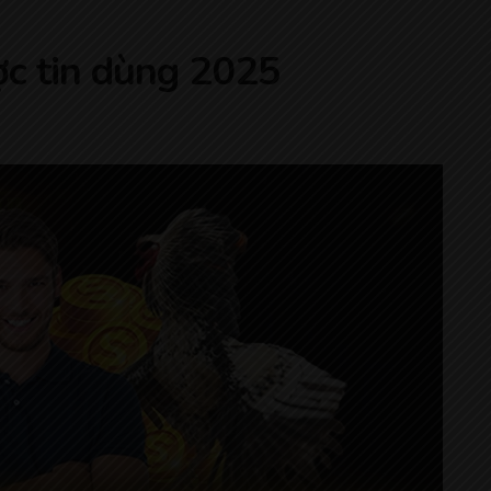
c tin dùng 2025