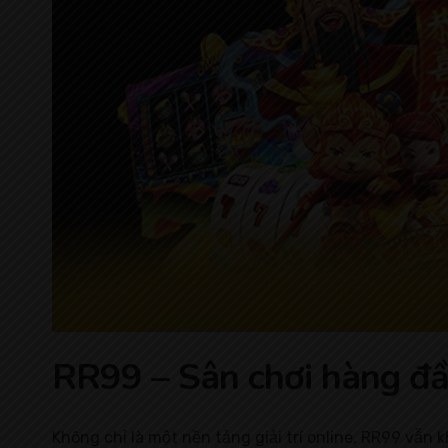
RR99 – Sân chơi hàng đầ
Không chỉ là một nền tảng giải trí online, RR99 vẫn