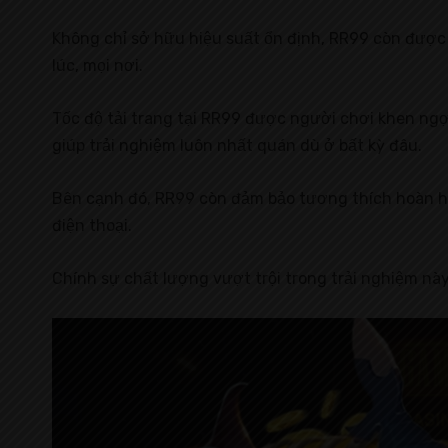
Không chỉ sở hữu hiệu suất ổn định, RR99 còn được 
lúc, mọi nơi.
Tốc độ tải trang tại RR99 được người chơi khen ngợ
giúp trải nghiệm luôn nhất quán dù ở bất kỳ đâu.
Bên cạnh đó, RR99 còn đảm bảo tương thích hoàn hảo
điện thoại.
Chính sự chất lượng vượt trội trong trải nghiệm n