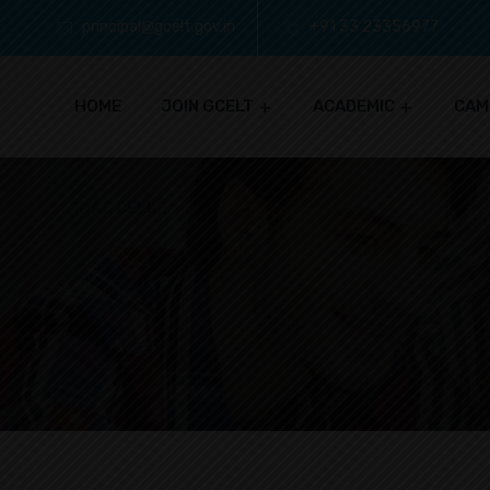
principal@gcelt.gov.in
+91 33 23356977
HOME
JOIN GCELT
ACADEMIC
CAM
IQAC CELL