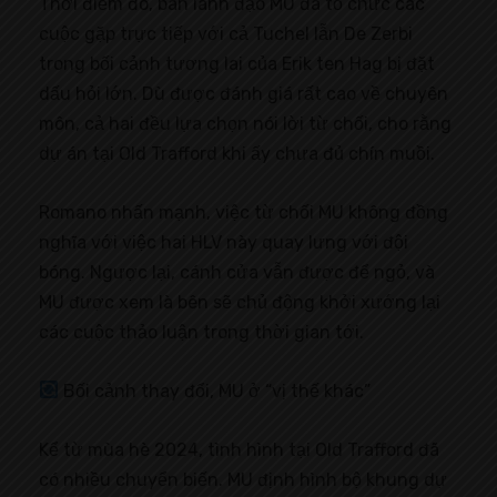
Thời điểm đó, ban lãnh đạo MU đã tổ chức các
cuộc gặp trực tiếp với cả Tuchel lẫn De Zerbi
trong bối cảnh tương lai của Erik ten Hag bị đặt
dấu hỏi lớn. Dù được đánh giá rất cao về chuyên
môn, cả hai đều lựa chọn nói lời từ chối, cho rằng
dự án tại Old Trafford khi ấy chưa đủ chín muồi.
Romano nhấn mạnh, việc từ chối MU không đồng
nghĩa với việc hai HLV này quay lưng với đội
bóng. Ngược lại, cánh cửa vẫn được để ngỏ, và
MU được xem là bên sẽ chủ động khởi xướng lại
các cuộc thảo luận trong thời gian tới.
Bối cảnh thay đổi, MU ở “vị thế khác”
Kể từ mùa hè 2024, tình hình tại Old Trafford đã
có nhiều chuyển biến. MU định hình bộ khung dự