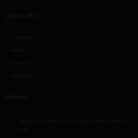
Quick Links
Curriculum
Alumni
About Us
Feedback
Address
Block - LB 11, Sector-III, Salt Lake, Kolkata-700106,
India.