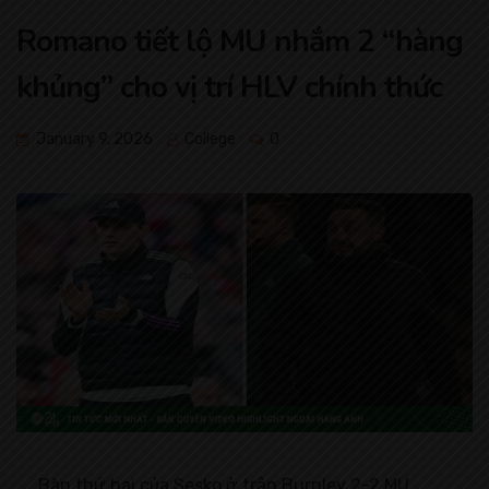
Romano tiết lộ MU nhắm 2 “hàng
khủng” cho vị trí HLV chính thức
January 9, 2026
College
0
Bàn thứ hai của Sesko ở trận Burnley 2-2 MU