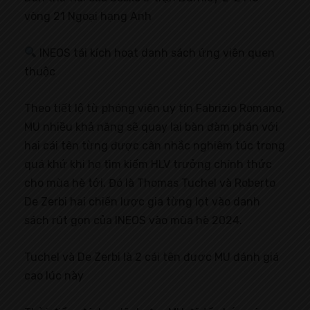
vòng 21 Ngoại hạng Anh
INEOS tái kích hoạt danh sách ứng viên quen
thuộc
Theo tiết lộ từ phóng viên uy tín Fabrizio Romano,
MU nhiều khả năng sẽ quay lại bàn đàm phán với
hai cái tên từng được cân nhắc nghiêm túc trong
quá khứ khi họ tìm kiếm HLV trưởng chính thức
cho mùa hè tới. Đó là Thomas Tuchel và Roberto
De Zerbi hai chiến lược gia từng lọt vào danh
sách rút gọn của INEOS vào mùa hè 2024.
Tuchel và De Zerbi là 2 cái tên được MU đánh giá
cao lúc này