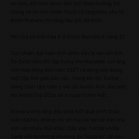
án mới, đội hình được làm mới theo hướng trẻ
trung và có tính chiến thuật rõ ràng hơn, yếu tố
khiến Romano tin rằng bây giờ đã khác.
MU vừa có trận hòa 2-2 trước Burnley ở vòng 21
Tuy nhiên, bài toán thời điểm vẫn là rào cản lớn.
De Zerbi hiện chỉ tập trung cho Marseille, nơi ông
còn hợp đồng đến năm 2027 và đang xây dựng
một tập thể giàu bản sắc. Trong khi đó, Tuchel
đang toàn tâm toàn ý với đội tuyển Anh, đặc biệt
khi World Cup 2026 đã ở ngay trước mắt.
Romano cho rằng đây sẽ là một quá trình thảo
luận dài hơi, không chỉ với hai cái tên kể trên mà
còn với nhiều HLV khác. Dẫu vậy, Tuchel và De
Zerbi vẫn là những phương án “nặng ký”, đủ sức