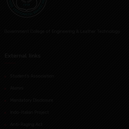
Government College of Engineering & Leather Technology
External Iinks
Student’s Association
Alumni
Mandatory Disclosure
Indo-Italian Project
Anti-Raging Act