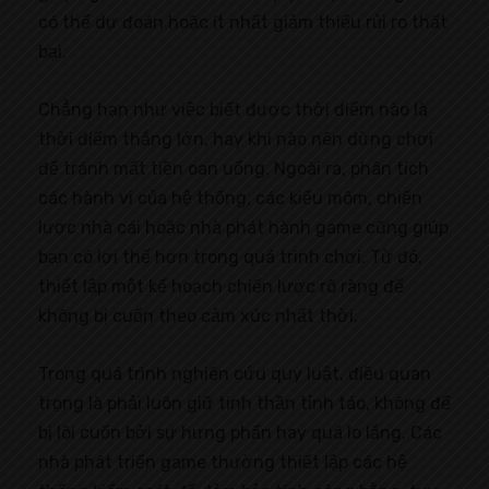
có thể dự đoán hoặc ít nhất giảm thiểu rủi ro thất
bại.
Chẳng hạn như việc biết được thời điểm nào là
thời điểm thắng lớn, hay khi nào nên dừng chơi
để tránh mất tiền oan uổng. Ngoài ra, phân tích
các hành vi của hệ thống, các kiểu môm, chiến
lược nhà cái hoặc nhà phát hành game cũng giúp
bạn có lợi thế hơn trong quá trình chơi. Từ đó,
thiết lập một kế hoạch chiến lược rõ ràng để
không bị cuốn theo cảm xúc nhất thời.
Trong quá trình nghiên cứu quy luật, điều quan
trọng là phải luôn giữ tinh thần tỉnh táo, không để
bị lôi cuốn bởi sự hưng phấn hay quá lo lắng. Các
nhà phát triển game thường thiết lập các hệ