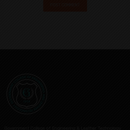
Government College of Engineering & Leather Technology