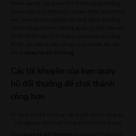
Thêm vào đó, các game thủ thành công thường
xuyên cập nhật kiến thức về các chiến thuật chơi
mới, chia sẻ kinh nghiệm từ cộng đồng để nâng
cao kỹ năng cá nhân. Khi đã áp dụng thấu đáo các
chiến thuật này, tỷ lệ thắng của bạn sẽ gia tăng
rõ rệt, tạo nên sự bền vững và lợi nhuận lâu dài
trong
quay hũ đổi thưởng
.
Các lời khuyên của bạn quay
hũ đổi thưởng để chơi thành
công hơn
Chơi
quay hũ đổi thưởng
không đơn thuần chỉ