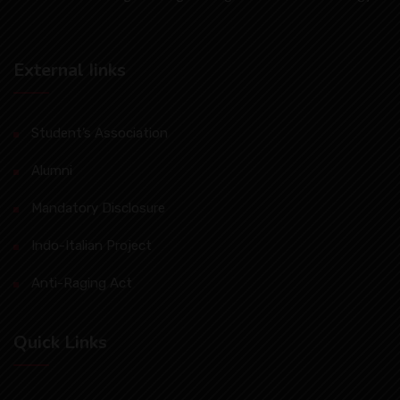
External Iinks
Student’s Association
Alumni
Mandatory Disclosure
Indo-Italian Project
Anti-Raging Act
Quick Links