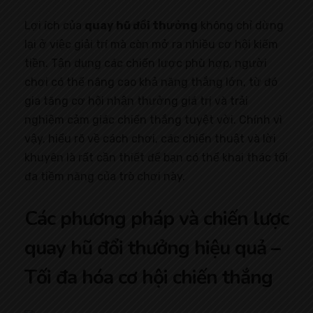
Lợi ích của
quay hũ đổi thưởng
không chỉ dừng
lại ở việc giải trí mà còn mở ra nhiều cơ hội kiếm
tiền. Tận dụng các chiến lược phù hợp, người
chơi có thể nâng cao khả năng thắng lớn, từ đó
gia tăng cơ hội nhận thưởng giá trị và trải
nghiệm cảm giác chiến thắng tuyệt vời. Chính vì
vậy, hiểu rõ về cách chơi, các chiến thuật và lời
khuyên là rất cần thiết để bạn có thể khai thác tối
đa tiềm năng của trò chơi này.
Các phương pháp và chiến lược
quay hũ đổi thưởng hiệu quả –
Tối đa hóa cơ hội chiến thắng