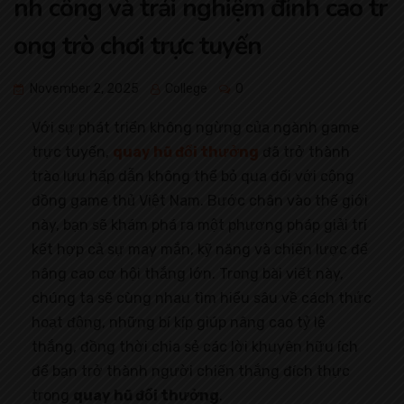
nh công và trải nghiệm đỉnh cao tr
ong trò chơi trực tuyến
November 2, 2025
College
0
Với sự phát triển không ngừng của ngành game
trực tuyến,
quay hũ đổi thưởng
đã trở thành
trào lưu hấp dẫn không thể bỏ qua đối với cộng
đồng game thủ Việt Nam. Bước chân vào thế giới
này, bạn sẽ khám phá ra một phương pháp giải trí
kết hợp cả sự may mắn, kỹ năng và chiến lược để
nâng cao cơ hội thắng lớn. Trong bài viết này,
chúng ta sẽ cùng nhau tìm hiểu sâu về cách thức
hoạt động, những bí kíp giúp nâng cao tỷ lệ
thắng, đồng thời chia sẻ các lời khuyên hữu ích
để bạn trở thành người chiến thắng đích thực
trong
quay hũ đổi thưởng
.