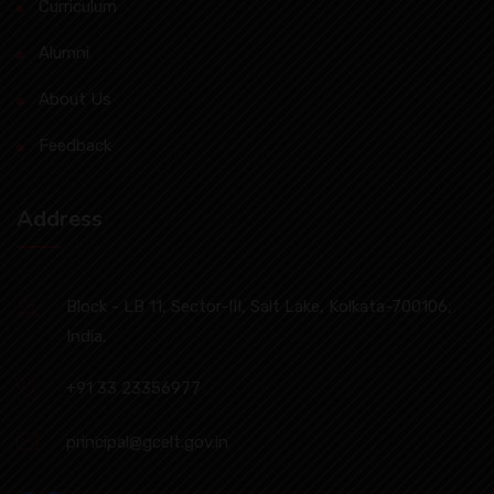
Curriculum
Alumni
About Us
Feedback
Address
Block - LB 11, Sector-III, Salt Lake, Kolkata-700106,
India.
+91 33 23356977
principal@gcelt.gov.in