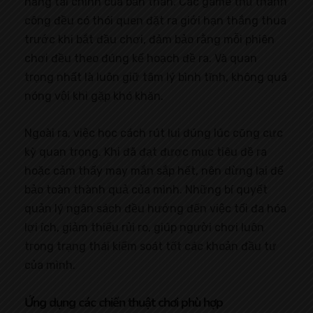
năng tài chính của bản thân. Các game thủ thành
công đều có thói quen đặt ra giới hạn thắng thua
trước khi bắt đầu chơi, đảm bảo rằng mỗi phiên
chơi đều theo đúng kế hoạch đề ra. Và quan
trọng nhất là luôn giữ tâm lý bình tĩnh, không quá
nóng vội khi gặp khó khăn.
Ngoài ra, việc học cách rút lui đúng lúc cũng cực
kỳ quan trọng. Khi đã đạt được mục tiêu đề ra
hoặc cảm thấy may mắn sắp hết, nên dừng lại để
bảo toàn thành quả của mình. Những bí quyết
quản lý ngân sách đều hướng đến việc tối đa hóa
lợi ích, giảm thiểu rủi ro, giúp người chơi luôn
trong trạng thái kiểm soát tốt các khoản đầu tư
của mình.
Ứng dụng các chiến thuật chơi phù hợp