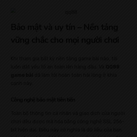
Bảo mật và uy tín – Nền tảng
vững chắc cho mọi người chơi
Khi tham gia bất kỳ nền tảng game bài nào, tôi
luôn đặt yếu tố an toàn lên hàng đầu. Và
QQ88
game bài
đã làm tôi hoàn toàn hài lòng ở khía
cạnh này.
Công nghệ bảo mật tiên tiến
Toàn bộ thông tin cá nhân và giao dịch của người
chơi đều được mã hóa bằng công nghệ SSL 256-
bit hiện đại. Điều này có nghĩa là dữ liệu của bạn