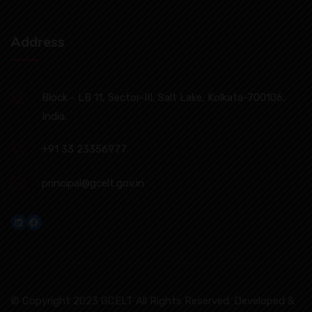
Address
Block - LB 11, Sector-III, Salt Lake, Kolkata-700106,
India.
+91 33 23356977
principal@gcelt.gov.in
LinkedIn
Facebook
© Copyright 2023 GCELT All Rights Reserved. Developed &