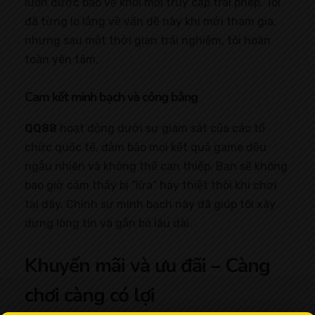
luôn được bảo vệ khỏi mọi truy cập trái phép. Tôi
đã từng lo lắng về vấn đề này khi mới tham gia,
nhưng sau một thời gian trải nghiệm, tôi hoàn
toàn yên tâm.
Cam kết minh bạch và công bằng
QQ88
hoạt động dưới sự giám sát của các tổ
chức quốc tế, đảm bảo mọi kết quả game đều
ngẫu nhiên và không thể can thiệp. Bạn sẽ không
bao giờ cảm thấy bị “lừa” hay thiệt thòi khi chơi
tại đây. Chính sự minh bạch này đã giúp tôi xây
dựng lòng tin và gắn bó lâu dài.
Khuyến mãi và ưu đãi – Càng
chơi càng có lợi