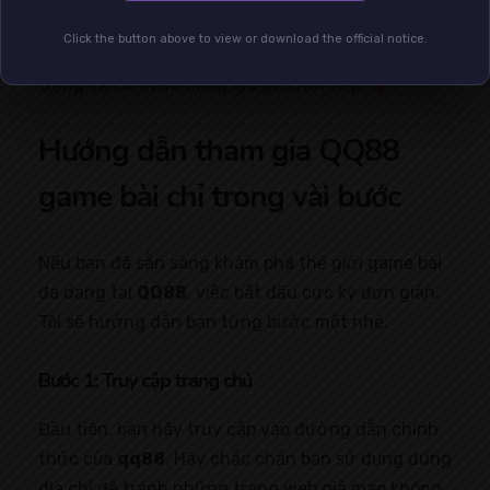
vẫn luôn nhận được một phần lợi nhuận trở lại.
Click the button above to view or download the official notice.
Điều này khiến tôi cảm thấy mình được trân
trọng và có thêm động lực để chơi tiếp.
Hướng dẫn tham gia QQ88
game bài chỉ trong vài bước
Nếu bạn đã sẵn sàng khám phá thế giới game bài
đa dạng tại
QQ88
, việc bắt đầu cực kỳ đơn giản.
Tôi sẽ hướng dẫn bạn từng bước một nhé.
Bước 1: Truy cập trang chủ
Đầu tiên, bạn hãy truy cập vào đường dẫn chính
thức của
qq88
. Hãy chắc chắn bạn sử dụng đúng
địa chỉ để tránh những trang web giả mạo không