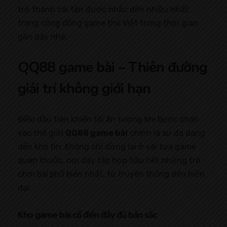
trở thành cái tên được nhắc đến nhiều nhất
trong cộng đồng game thủ Việt trong thời gian
gần đây nhé.
QQ88 game bài – Thiên đường
giải trí không giới hạn
Điều đầu tiên khiến tôi ấn tượng khi bước chân
vào thế giới
QQ88 game bài
chính là sự đa dạng
đến khó tin. Không chỉ dừng lại ở vài tựa game
quen thuộc, nơi đây tập hợp hầu hết những trò
chơi bài phổ biến nhất, từ truyền thống đến hiện
đại.
Kho game bài cổ điển đầy đủ bản sắc