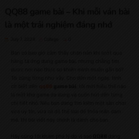
QQ88 game bài – Khi mỗi ván bài
là một trải nghiệm đáng nhớ
July 7, 2024
College
0
Bạn có bao giờ cảm thấy chán nản khi lướt qua
hàng tá ứng dụng game bài, nhưng chẳng tìm
được nơi nào thực sự khiến mình muốn gắn bó?
Tôi cũng từng như vậy. Cho đến một ngày, tình
cờ biết đến
qq88
game bài
, tôi mới hiểu thế nào
là một kho game đa dạng và cuốn hút đến từng
chi tiết nhỏ. Nếu bạn đang tìm kiếm một sân chơi
vừa uy tín, vừa có đủ thể loại để thỏa mãn đam
mê, thì bài viết này chính là dành cho bạn.
Hãy cùng tôi khám phá lý do vì sao
QQ88
đang