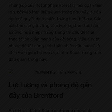
Phong độ của Nottingham Forest là mối quan tâm
lớn, bởi vào thời điểm quan trọng như vậy, sự ổn
định sẽ quyết định chiến thắng hay thất bại. Các
cầu thủ cần giữ vững tâm lý, đồng thời thể hiện
sự phối hợp nhịp nhàng trong thi đấu để khai
thác tối đa điểm mạnh của đội bóng. Việc duy trì
phong độ tốt cùng tinh thần chiến đấu cao sẽ là
chìa khóa giúp họ vượt qua thử thách trong trận
đấu quan trọng này.
Lực lượng và phong độ gần
đây của Brentford
Brentford đã trở thành một trong những đội