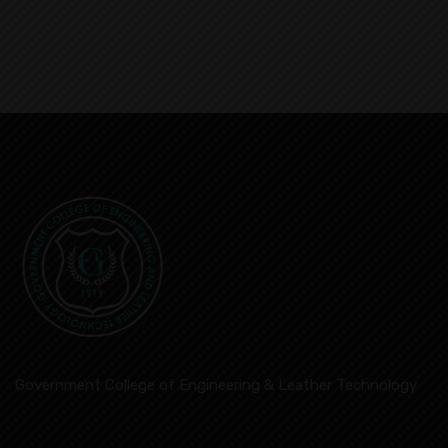
Government College of Engineering & Leather Technology