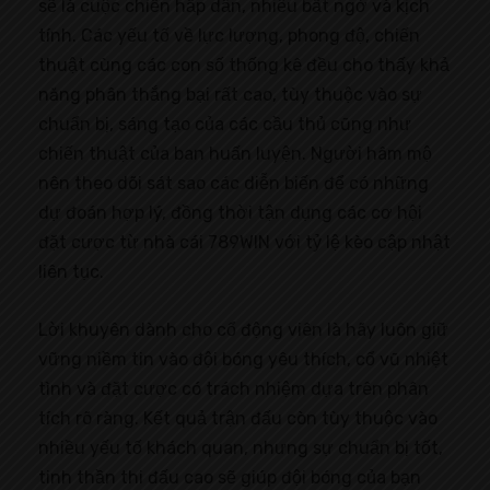
sẽ là cuộc chiến hấp dẫn, nhiều bất ngờ và kịch
tính. Các yếu tố về lực lượng, phong độ, chiến
thuật cùng các con số thống kê đều cho thấy khả
năng phân thắng bại rất cao, tùy thuộc vào sự
chuẩn bị, sáng tạo của các cầu thủ cũng như
chiến thuật của ban huấn luyện. Người hâm mộ
nên theo dõi sát sao các diễn biến để có những
dự đoán hợp lý, đồng thời tận dụng các cơ hội
đặt cược từ nhà cái 789WIN với tỷ lệ kèo cập nhật
liên tục.
Lời khuyên dành cho cổ động viên là hãy luôn giữ
vững niềm tin vào đội bóng yêu thích, cổ vũ nhiệt
tình và đặt cược có trách nhiệm dựa trên phân
tích rõ ràng. Kết quả trận đấu còn tùy thuộc vào
nhiều yếu tố khách quan, nhưng sự chuẩn bị tốt,
tinh thần thi đấu cao sẽ giúp đội bóng của bạn