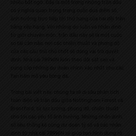
nhiều bất ngờ. Đây là một trong những trận đấu
có ý nghĩa quan trọng trong cuộc đua điểm số,
ảnh hưởng trực tiếp tới thứ hạng của hai đội trên
bảng xếp hạng. Với những dư luận và nhận định
từ giới chuyên môn, trận đấu này sẽ là một cuộc
so tài cân não, nơi các chiến thuật và phong độ
của các cầu thủ chủ chốt sẽ đóng vai trò quyết
định. Nhà cái 789WIN luôn theo dõi sát sao và
cung cấp những dự đoán chính xác nhất cho các
fan hâm mộ yêu bóng đá.
Trong bài viết này, chúng ta sẽ đi sâu phân tích
toàn diện về trận đấu giữa Nottingham Forest và
Brentford, từ lực lượng, phong độ, chiến thuật
cho tới các yếu tố ảnh hưởng. Những nhận định,
số liệu thống kê cùng dự đoán tỷ số và các nhận
định từ nhà cái 789WIN sẽ giúp bạn hình dung rõ