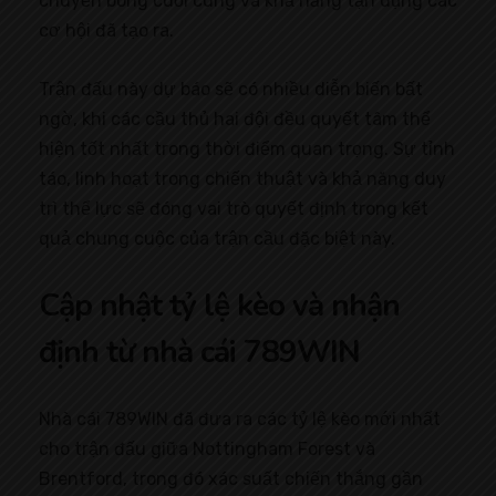
chuyền bóng cuối cùng và khả năng tận dụng các
cơ hội đã tạo ra.
Trận đấu này dự báo sẽ có nhiều diễn biến bất
ngờ, khi các cầu thủ hai đội đều quyết tâm thể
hiện tốt nhất trong thời điểm quan trọng. Sự tỉnh
táo, linh hoạt trong chiến thuật và khả năng duy
trì thể lực sẽ đóng vai trò quyết định trong kết
quả chung cuộc của trận cầu đặc biệt này.
Cập nhật tỷ lệ kèo và nhận
định từ nhà cái 789WIN
Nhà cái 789WIN đã đưa ra các tỷ lệ kèo mới nhất
cho trận đấu giữa Nottingham Forest và
Brentford, trong đó xác suất chiến thắng gần