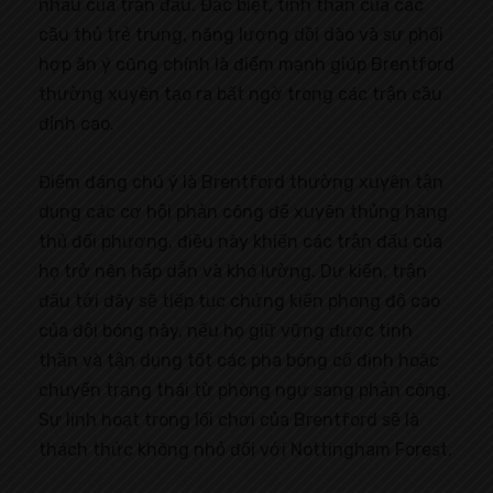
nhau của trận đấu. Đặc biệt, tinh thần của các
cầu thủ trẻ trung, năng lượng dồi dào và sự phối
hợp ăn ý cũng chính là điểm mạnh giúp Brentford
thường xuyên tạo ra bất ngờ trong các trận cầu
đỉnh cao.
Điểm đáng chú ý là Brentford thường xuyên tận
dụng các cơ hội phản công để xuyên thủng hàng
thủ đối phương, điều này khiến các trận đấu của
họ trở nên hấp dẫn và khó lường. Dự kiến, trận
đấu tới đây sẽ tiếp tục chứng kiến phong độ cao
của đội bóng này, nếu họ giữ vững được tinh
thần và tận dụng tốt các pha bóng cố định hoặc
chuyển trạng thái từ phòng ngự sang phản công.
Sự linh hoạt trong lối chơi của Brentford sẽ là
thách thức không nhỏ đối với Nottingham Forest.