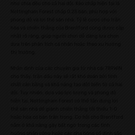
như chia đều cho cả hai đội. Kèo chấp hiện tại là
Nottingham Forest chấp 0.25 bàn, phù hợp với
phong độ và lợi thế sân nhà. Tỷ lệ cược cho trận
hòa và chiến thắng của Brentford cũng được cập
nhật rõ ràng, giúp người chơi dễ dàng lựa chọn
dựa trên phân tích cá nhân hoặc theo xu hướng
thị trường.
Nhận định của các chuyên gia từ nhà cái 789WIN
cho thấy, trận đấu này sẽ rất khó đoán bởi tính
chất cân bằng và khả năng tạo đột biến từ cả hai
đội. Tuy nhiên, dựa vào lực lượng và phong độ
hiện tại, Nottingham Forest có thể tận dụng lợi
thế sân nhà để giành chiến thắng tối thiểu 1-0
hoặc hòa có bàn trân trọng. Cơ hội cho Brentford
nằm ở khả năng gây bất ngờ trong các tình
huống phản công hoặc các pha bóng cố định sắc