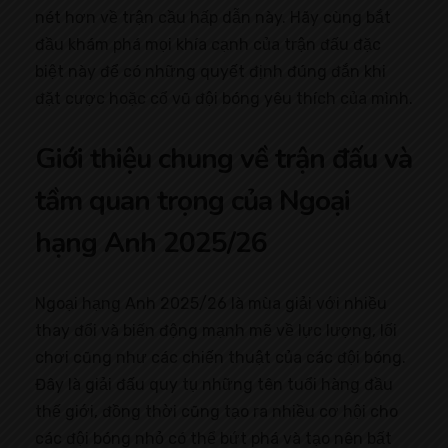
nét hơn về trận cầu hấp dẫn này. Hãy cùng bắt
đầu khám phá mọi khía cạnh của trận đấu đặc
biệt này để có những quyết định đúng đắn khi
đặt cược hoặc cổ vũ đội bóng yêu thích của mình.
Giới thiệu chung về trận đấu và
tầm quan trọng của Ngoại
hạng Anh 2025/26
Ngoại hạng Anh 2025/26 là mùa giải với nhiều
thay đổi và biến động mạnh mẽ về lực lượng, lối
chơi cũng như các chiến thuật của các đội bóng.
Đây là giải đấu quy tụ những tên tuổi hàng đầu
thế giới, đồng thời cũng tạo ra nhiều cơ hội cho
các đội bóng nhỏ có thể bứt phá và tạo nên bất