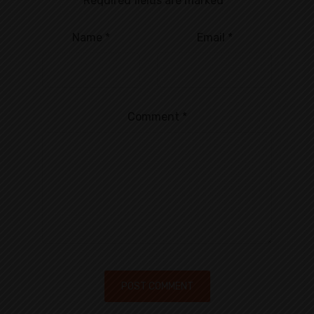
Required fields are marked
*
Name
*
Email
*
Comment
*