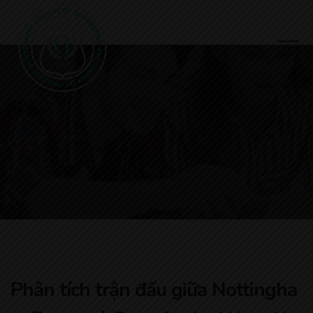
Phân tích trận đấu giữa Nottingha