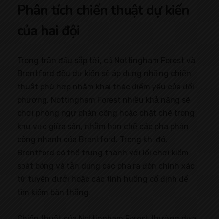
Phân tích chiến thuật dự kiến
của hai đội
Trong trận đấu sắp tới, cả Nottingham Forest và
Brentford đều dự kiến sẽ áp dụng những chiến
thuật phù hợp nhằm khai thác điểm yếu của đối
phương. Nottingham Forest nhiều khả năng sẽ
chơi phòng ngự phản công hoặc chặt chẽ trong
khu vực giữa sân, nhằm hạn chế các pha phản
công nhanh của Brentford. Trong khi đó,
Brentford có thể trung thành với lối chơi kiểm
soát bóng và tận dụng các pha ra đòn chính xác
từ tuyến dưới hoặc các tình huống cố định để
tìm kiếm bàn thắng.
Chiến thuật của Nottingham Forest thường dựa