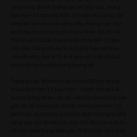
tổng cộng 35 bàn thắng sau 24 trận đấu, trung
bình hơn 1,4 bàn mỗi trận, thể hiện khả năng tấn
công tốt dần qua các vòng đấu. Phòng ngự của
họ cũng đã có những cải thiện rõ rệt, khi chỉ để
thủng lưới 28 bàn, trung bình chưa đến 1,2 bàn
mỗi trận. Cùng với đó, tỷ lệ thắng, hòa và thua
của đội bóng này là 12-8-4 qua các trận đã qua,
cho thấy sự ổn định trong phong độ.
Trong khi đó, Brentford ghi được 42 bàn thắng,
trung bình hơn 1,7 bàn/trận – thành tích khá ấn
tượng trong nhóm các đội xếp thứ trung bình của
giải. Họ để thủng lưới 31 bàn, trung bình hơn 1,2
bàn/trận, tuy không quá chắc chắn nhưng đủ khả
năng gây sức ép liên tục. Các cầu thủ tạo ra số cơ
hội dứt điểm trung bình gần 15 lần/trận, cho thấy