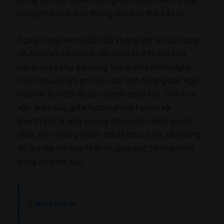
đồng thời dự đoán những diễn biến chiến thuật
cũng như kịch bản thắng thua có thể xảy ra.
Ngoại hạng Anh 2025/26 không chỉ là cuộc đua
về điểm số mà còn là sân chơi thử thách khả
năng của từng đội bóng trong việc thích nghi
chiến thuật, đối phó với các tình huống bất ngờ
và phát huy tối đa sức mạnh đoàn kết. Chính vì
vậy, trận đấu giữa Nottingham Forest và
Brentford là biểu tượng cho cuộc chiến quyết
định, nơi những chiến thuật mưu lược và phong
độ giữ vai trò quyết định, giúp các fan hâm mộ
bùng nổ cảm xúc.
Xem thêm: