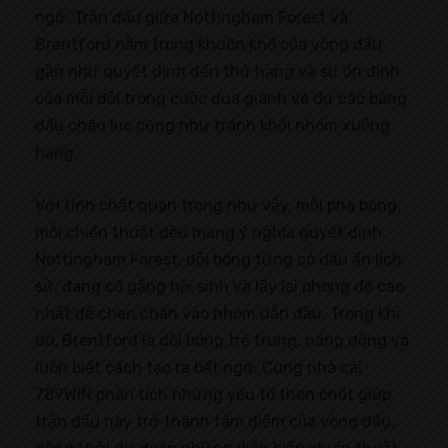
ngờ. Trận đấu giữa Nottingham Forest và
Brentford nằm trong khuôn khổ của vòng đấu
gần như quyết định đến thứ hạng và sự ổn định
của mỗi đội trong cuộc đua giành vé dự các bảng
đấu châu lục cũng như tránh khỏi nhóm xuống
hạng.
Với tính chất quan trọng như vậy, mỗi pha bóng,
mỗi chiến thuật đều mang ý nghĩa quyết định.
Nottingham Forest, đội bóng từng có dấu ấn lịch
sử, đang cố gắng hồi sinh và lấy lại phong độ cao
nhất để chen chân vào nhóm dẫn đầu. Trong khi
đó, Brentford là đội bóng trẻ trung, năng động và
luôn biết cách tạo ra bất ngờ. Cùng nhà cái
789WIN phân tích những yếu tố then chốt giúp
trận đấu này trở thành tâm điểm của vòng đấu,