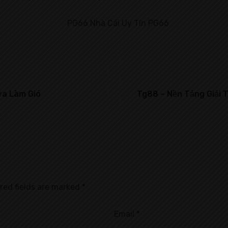
ưa Làm Gió
Tg88 – Nền Tảng Giải T
red fields are marked
*
Email
*