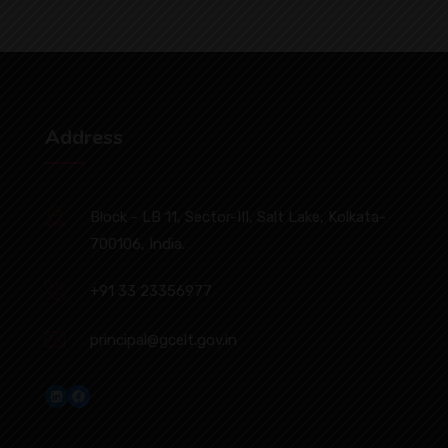
Address
Block - LB 11, Sector-III, Salt Lake, Kolkata-
700106, India.
+91 33 23356977
principal@gcelt.gov.in
LinkedIn
Facebook