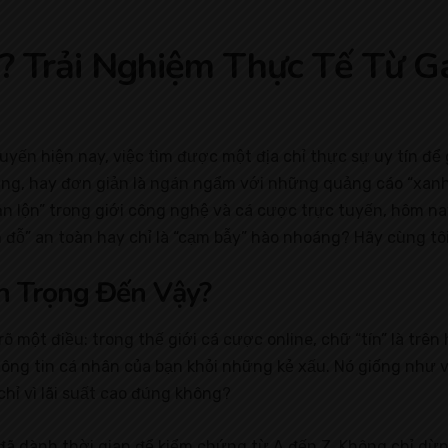
? Trải Nghiệm Thực Tế Từ 
 tuyến hiện nay, việc tìm được một địa chỉ thực sự uy tín đ
mang, hay đơn giản là ngán ngẩm với những quảng cáo “xanh
n lộn” trong giới công nghệ và cá cược trực tuyến, hôm nay
ến đỗ” an toàn hay chỉ là “cạm bẫy” hào nhoáng? Hãy cùng tô
an Trọng Đến Vậy?
rõ một điều: trong thế giới cá cược online, chữ “tín” là trê
hông tin cá nhân của bạn khỏi những kẻ xấu. Nó giống như 
hỉ vì lãi suất cao đúng không?
i đã dành thời gian để kiểm chứng từ A đến Z. Không chỉ dừng