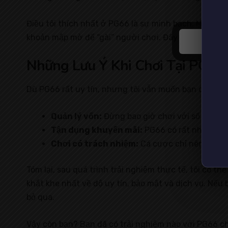
Điều tôi thích nhất ở PG66 là sự minh bạch. Mọi thô
khoản mập mờ để “gài” người chơi. Đây chính là điểm
Những Lưu Ý Khi Chơi Tại PG66
Dù PG66 rất uy tín, nhưng tôi vẫn muốn bạn có một v
Quản lý vốn:
Đừng bao giờ chơi với số tiền b
Tận dụng khuyến mãi:
PG66 có rất nhiều chư
Chơi có trách nhiệm:
Cá cược chỉ nên là hìn
Tóm lại, sau quá trình trải nghiệm thực tế, tôi có t
khắt khe nhất về độ uy tín, bảo mật và dịch vụ. Nế
bỏ qua.
Vậy còn bạn? Bạn đã có trải nghiệm nào với PG66 ch