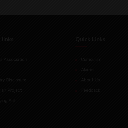
 Iinks
Quick Links
s Association
Curriculum
Alumni
ry Disclosure
About Us
lian Project
Feedback
ging Act