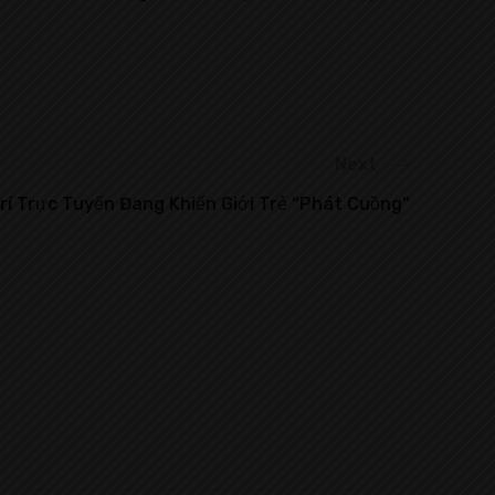
Next
rí Trực Tuyến Đang Khiến Giới Trẻ “phát Cuồng”