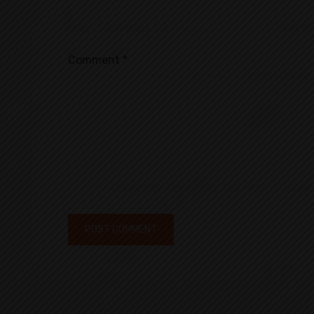
Comment
*