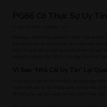
PG66 Có Thực Sự Uy Tín
June 25, 2024
College
0
Chào bạn, tôi biết mà, giữa một “rừng” nhà cái trực
Bạn lo lắng về vấn nạn lừa đảo, lo sợ tiền mất tật 
hiểu cảm giác đó. Là một người đã có hơn 10 năm “lă
đang rất hot gần đây:
PG66
. Liệu đây có phải là “b
Vì Sao “Nhà Cái Uy Tín” Lại Qu
Trước khi đi vào chi tiết về PG66, tôi muốn bạn hiểu 
thanh toán đầy đủ khi thắng cược, mà còn bảo vệ t
sẽ không bao giờ gửi vàng vào một ngân hàng “ma” c
Vậy nên, khi tôi nghe đến
Nhà Cái Uy Tín PG66
, tô