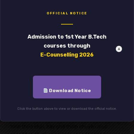
Bước 3: Nạp Tiền Và Nhận Khuyến Mãi
OFFICIAL NOTICE
Sau khi đăng ký, bạn tiến hành nạp tiền vào tài
khoản. Open88 hỗ trợ nhiều hình thức: chuyển
khoản ngân hàng, ví điện tử, thẻ cào… Hãy chọn
Admission to 1st Year B.Tech
phương thức phù hợp nhất. Đừng quên nhận ưu
courses through
đãi dành cho người mới nhé!
E-Counselling 2026
Bước 4: Chọn Mục Lô Đề Và Bắt Đầu Cược
Vào mục “Lô đề” trên giao diện, chọn đài xổ số yêu
thích (ví dụ: Hà Nội, TP.HCM, Đà Nẵng…), chọn loại
Download Notice
cược (đề, lô, xiên…) và nhập số. Chỉ vài giây sau,
vé cược của bạn sẽ được xác nhận.
Click the button above to view or download the official notice.
Đặc biệt, nếu bạn muốn khám phá sâu hơn về các
hình thức chơi, hãy ghé thăm chuyên mục