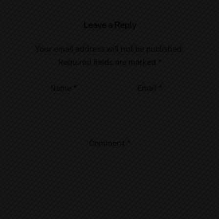
Leave a Reply
Your email address will not be published.
Required fields are marked
*
Name
*
Email
*
Comment
*