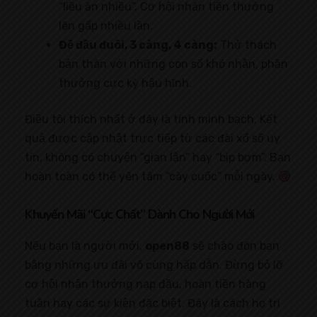
“liều ăn nhiều”. Cơ hội nhân tiền thưởng
lên gấp nhiều lần.
Đề đầu đuôi, 3 càng, 4 càng:
Thử thách
bản thân với những con số khó nhằn, phần
thưởng cực kỳ hậu hĩnh.
Điều tôi thích nhất ở đây là tính minh bạch. Kết
quả được cập nhật trực tiếp từ các đài xổ số uy
tín, không có chuyện “gian lận” hay “bịp bợm”. Bạn
hoàn toàn có thể yên tâm “cày cuốc” mỗi ngày.
Khuyến Mãi “Cực Chất” Dành Cho Người Mới
Nếu bạn là người mới,
open88
sẽ chào đón bạn
bằng những ưu đãi vô cùng hấp dẫn. Đừng bỏ lỡ
cơ hội nhận thưởng nạp đầu, hoàn tiền hàng
tuần hay các sự kiện đặc biệt. Đây là cách họ tri