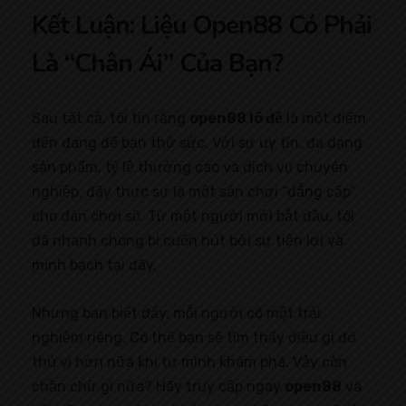
Kết Luận: Liệu Open88 Có Phải
Là “Chân Ái” Của Bạn?
Sau tất cả, tôi tin rằng
open88 lô đề
là một điểm
đến đáng để bạn thử sức. Với sự uy tín, đa dạng
sản phẩm, tỷ lệ thưởng cao và dịch vụ chuyên
nghiệp, đây thực sự là một sân chơi “đẳng cấp”
cho dân chơi số. Từ một người mới bắt đầu, tôi
đã nhanh chóng bị cuốn hút bởi sự tiện lợi và
minh bạch tại đây.
Nhưng bạn biết đấy, mỗi người có một trải
nghiệm riêng. Có thể bạn sẽ tìm thấy điều gì đó
thú vị hơn nữa khi tự mình khám phá. Vậy còn
chần chừ gì nữa? Hãy truy cập ngay
open88
và