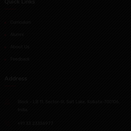
Quick Links
Curriculum
Alumni
About Us
Feedback
Address
Block - LB 11, Sector-III, Salt Lake, Kolkata-700106,
India.
+91 33 23356977