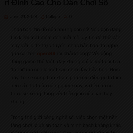
rí Đỉnh Cao Cho Dân Chơi Số
June 21, 2024
College
0
Chào bạn, tín đồ của những con số! Nếu bạn đang
tìm kiếm một điểm đến mới mẻ, uy tín để thử vận
may với lô đề trực tuyến, chắc hẳn bạn đã nghe
qua cái tên
open88
rồi phải không? Với cộng
đồng game thủ Việt, đây không chỉ là một cái tên
“lạ tai” mà còn là một sân chơi đầy hứa hẹn. Hôm
nay, tôi sẽ cùng bạn khám phá xem điều gì đã làm
nên sức hút của cổng game này, và liệu nó có
thực sự xứng đáng với thời gian của bạn hay
không.
Trong thế giới công nghệ số, việc chọn một nền
tảng chơi lô đề an toàn và minh bạch không khác