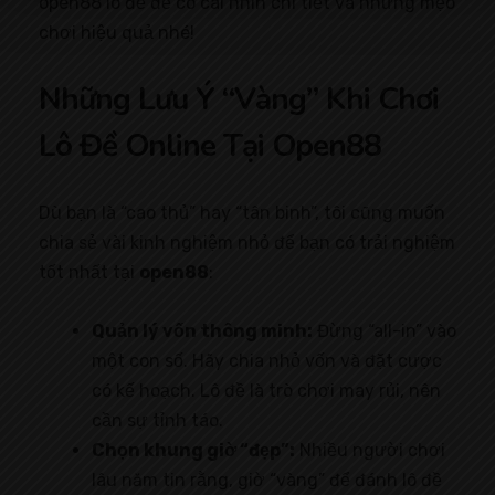
open88 lô đề để có cái nhìn chi tiết và những mẹo
chơi hiệu quả nhé!
Những Lưu Ý “Vàng” Khi Chơi
Lô Đề Online Tại Open88
Dù bạn là “cao thủ” hay “tân binh”, tôi cũng muốn
chia sẻ vài kinh nghiệm nhỏ để bạn có trải nghiệm
tốt nhất tại
open88
:
Quản lý vốn thông minh:
Đừng “all-in” vào
một con số. Hãy chia nhỏ vốn và đặt cược
có kế hoạch. Lô đề là trò chơi may rủi, nên
cần sự tỉnh táo.
Chọn khung giờ “đẹp”:
Nhiều người chơi
lâu năm tin rằng, giờ “vàng” để đánh lô đề