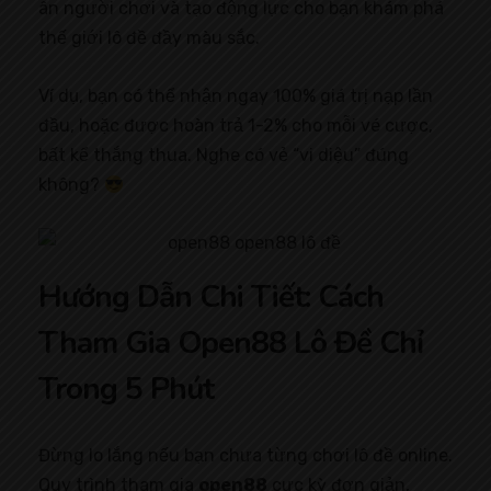
ân người chơi và tạo động lực cho bạn khám phá
thế giới lô đề đầy màu sắc.
Ví dụ, bạn có thể nhận ngay 100% giá trị nạp lần
đầu, hoặc được hoàn trả 1-2% cho mỗi vé cược,
bất kể thắng thua. Nghe có vẻ “vi diệu” đúng
không?
Hướng Dẫn Chi Tiết: Cách
Tham Gia Open88 Lô Đề Chỉ
Trong 5 Phút
Đừng lo lắng nếu bạn chưa từng chơi lô đề online.
Quy trình tham gia
open88
cực kỳ đơn giản,