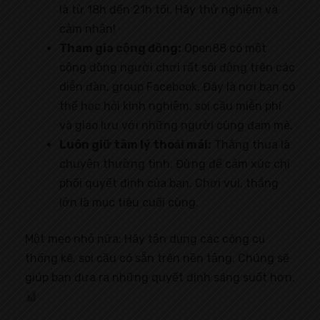
là từ 18h đến 21h tối. Hãy thử nghiệm và
cảm nhận!
Tham gia cộng đồng:
Open88 có một
cộng đồng người chơi rất sôi động trên các
diễn đàn, group Facebook. Đây là nơi bạn có
thể học hỏi kinh nghiệm, soi cầu miễn phí
và giao lưu với những người cùng đam mê.
Luôn giữ tâm lý thoải mái:
Thắng thua là
chuyện thường tình. Đừng để cảm xúc chi
phối quyết định của bạn. Chơi vui, thắng
lớn là mục tiêu cuối cùng.
Một mẹo nhỏ nữa: Hãy tận dụng các công cụ
thống kê, soi cầu có sẵn trên nền tảng. Chúng sẽ
giúp bạn đưa ra những quyết định sáng suốt hơn.