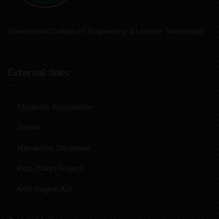
Government College of Engineering & Leather Technology
External Iinks
Student’s Association
Alumni
Mandatory Disclosure
Indo-Italian Project
Anti-Raging Act