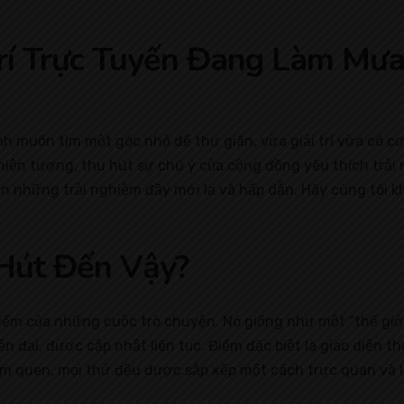
Trí Trực Tuyến Đang Làm Mư
h muốn tìm một góc nhỏ để thư giãn, vừa giải trí vừa có cơ
hiện tượng, thu hút sự chú ý của cộng đồng yêu thích trải
ến những trải nghiệm đầy mới lạ và hấp dẫn. Hãy cùng tôi 
 Hút Đến Vậy?
ểm của những cuộc trò chuyện. Nó giống như một “thế giới t
 đại, được cập nhật liên tục. Điểm đặc biệt là giao diện t
àm quen, mọi thứ đều được sắp xếp một cách trực quan và l