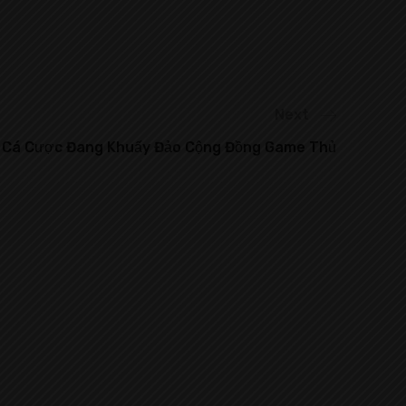
Next
i Cá Cược Đang Khuấy Đảo Cộng Đồng Game Thủ