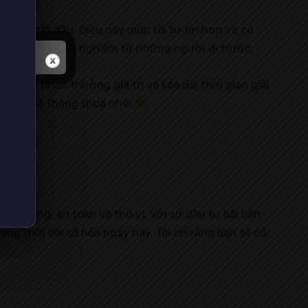
c khi bắt đầu. Điều này giúp tôi tự tin hơn và có
để học hỏi kinh nghiệm từ những người đi trước.
nhiều phần thưởng giá trị và kéo dài thời gian giải
ặng vấn đề thắng thua nhé!
ất lượng, an toàn và thú vị. Với sự đầu tư bài bản
g thời đại số hóa ngày nay. Tôi tin rằng bạn sẽ có