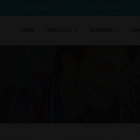
principal@gcelt.gov.in
+91 33 23356977
HOME
JOIN GCELT
ACADEMIC
CAM
IQAC CELL