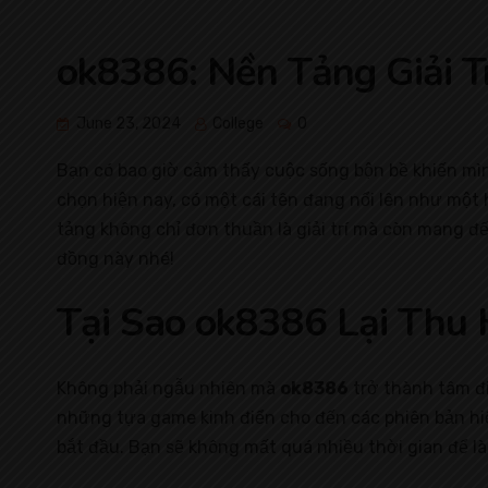
ok8386: Nền Tảng Giải 
June 23, 2024
College
0
Bạn có bao giờ cảm thấy cuộc sống bộn bề khiến mìn
chọn hiện nay, có một cái tên đang nổi lên như một 
tảng không chỉ đơn thuần là giải trí mà còn mang đ
đồng này nhé!
Tại Sao ok8386 Lại Thu
Không phải ngẫu nhiên mà
ok8386
trở thành tâm đi
những tựa game kinh điển cho đến các phiên bản hiện
bắt đầu. Bạn sẽ không mất quá nhiều thời gian để l