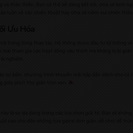
 và thân thiện. Bạn có thể dễ dàng kết nối, chia sẻ kinh 
o luận về các chiến thuật hay chia sẻ niềm vui chiến thắn
ối Ưu Hóa
mà trong từng thao tác. Hệ thống được đầu tư kỹ lưỡng về 
oải mái tham gia các hoạt động yêu thích mà không lo bị gi
rải nghiệm.
c sự kiện, chương trình khuyến mãi hấp dẫn dành cho cả th
 giây phút thư giãn trọn vẹn.
 này là sự đa dạng trong các lựa chọn giải trí. Bạn sẽ khô
ật cao cho đến những tựa game đơn giản, dễ chơi dễ trúng