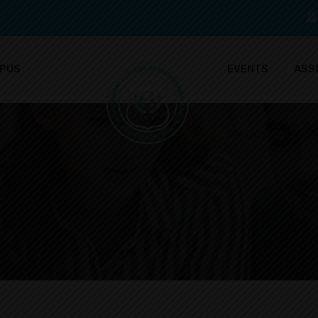
PUS
EVENTS
ASS
IMPORTANT LINK