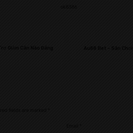
Trợ Giảm Cân Nào Đáng
Au88 Bet – Sân Chơ
red fields are marked
*
Email
*