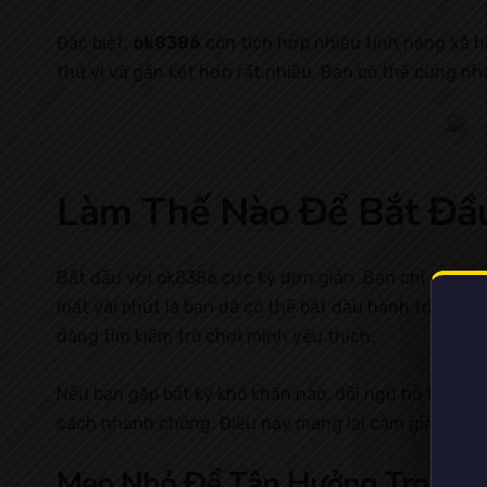
Đặc biệt,
ok8386
còn tích hợp nhiều tính năng xã h
thú vị và gắn kết hơn rất nhiều. Bạn có thể cùng nh
Làm Thế Nào Để Bắt Đầ
Bắt đầu với ok8386 cực kỳ đơn giản. Bạn chỉ cần tr
mất vài phút là bạn đã có thể bắt đầu hành trình kh
dàng tìm kiếm trò chơi mình yêu thích.
Nếu bạn gặp bất kỳ khó khăn nào, đội ngũ hỗ trợ khá
cách nhanh chóng. Điều này mang lại cảm giác yên 
Mẹo Nhỏ Để Tận Hưởng Trọn V