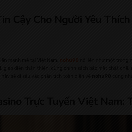
in Cậy Cho Người Yêu Thích 
riển mạnh mẽ tại Việt Nam,
nohu90
nổi lên như một trong 
ơi, giao diện thân thiện, cùng chính sách bảo mật chặt chẽ,
 này sẽ đi sâu vào phân tích toàn diện về
nohu90
cũng như
asino Trực Tuyến Việt Nam: