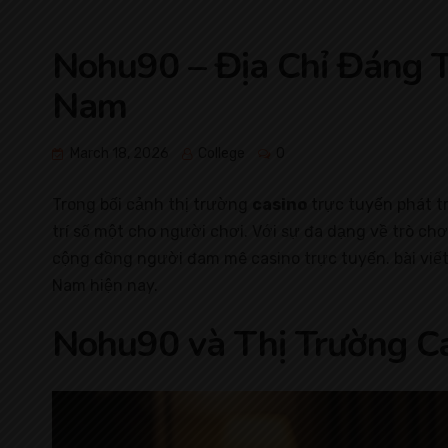
Nohu90 – Địa Chỉ Đáng T
Nam
March 18, 2026
College
0
Trong bối cảnh thị trường
casino
trực tuyến phát t
trí số một cho người chơi. Với sự đa dạng về trò ch
cộng đồng người đam mê casino trực tuyến. bài viết
Nam hiện nay.
Nohu90 và Thị Trường C