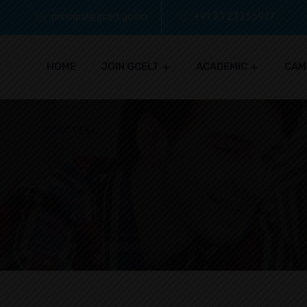
principal@gcelt.gov.in
+91 33 23356977
HOME
JOIN GCELT
ACADEMIC
CAM
IQAC CELL