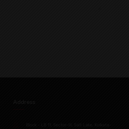
Address
Block - LB 11, Sector-III, Salt Lake, Kolkata-