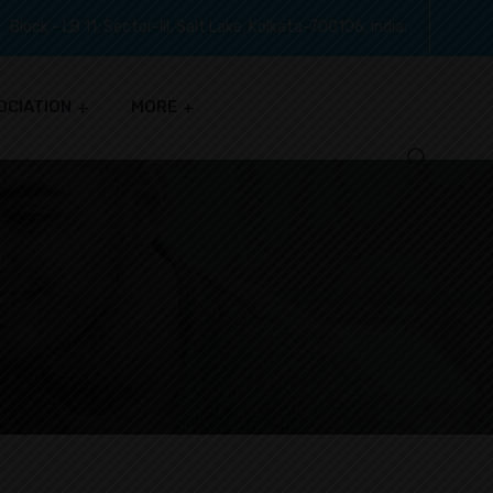
Block - LB 11, Sector-III, Salt Lake, Kolkata-700106, India.
OCIATION
MORE
S