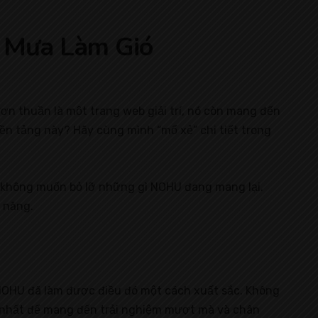
 Mưa Làm Gió
đơn thuần là một trang web giải trí, nó còn mang đến
nền tảng này? Hãy cùng mình “mổ xẻ” chi tiết trong
sẽ không muốn bỏ lỡ những gì NOHU đang mang lại.
h năng.
à NOHU đã làm được điều đó một cách xuất sắc. Không
n nhất để mang đến trải nghiệm mượt mà và chân