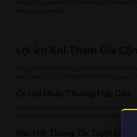
những tựa game kinh điển đến những phiên bản mới n
cộng đồng game thủ.
Lợi Ích Khi Tham Gia C
Không chỉ là một nền tảng giải trí đơn thuần, NOH
đỉnh cao mà còn có cơ hội kết nối với những người
Cơ Hội Nhận Thưởng Hấp Dẫn
Điều khiến nhiều người dùng phấn khích nhất chính l
về mặt vật chất mà còn mang tính động viên tinh th
Bảo Mật Thông Tin Tuyệt Đối