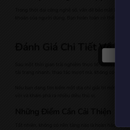
Trong thời đại công nghệ số, vấn đề bảo mật luôn đ
khoản của người dùng. Bạn hoàn toàn có thể yên tâm 
Đánh Giá Chi Tiết Về Tr
Sau một thời gian trải nghiệm thực tế, mình có thể
tải trang nhanh, thao tác mượt mà, không có lỗi vặt
Nếu bạn đang tìm kiếm một địa chỉ giải trí mới mẻ 
vời và khám phá ra nhiều điều thú vị.
Những Điểm Cần Cải Thiện
Tất nhiên, không có nền tảng nào là hoàn hảo ngay t