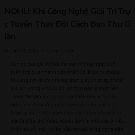
NOHU: Khi Công Nghệ Giải Trí Trự
c Tuyến Thay Đổi Cách Bạn Thư G
iãn
June 18, 2024
College
0
Bạn có bao giờ tự hỏi, tại sao những ngày cuối
tuần trôi qua nhanh đến thế? Có lẽ bởi vì chúng
ta đang tìm được những phút giây thực sự thoải
mái, khi công việc và áp lực tạm gác lại một bên.
Trong thế giới công nghệ số hiện nay, việc tìm
kiếm một điểm đến giải trí vừa tiện lợi, vừa an
toàn lại mang đến cảm giác hồi hộp mới lạ không
còn là điều khó khăn. Và nếu bạn là một người yêu
thích sự đổi mới, chắc hẳn bạn đã từng nghe đến