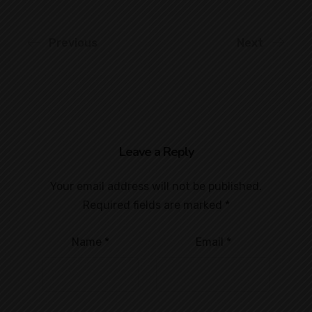
Previous
Next
Leave a Reply
Your email address will not be published.
Required fields are marked
*
Name
*
Email
*