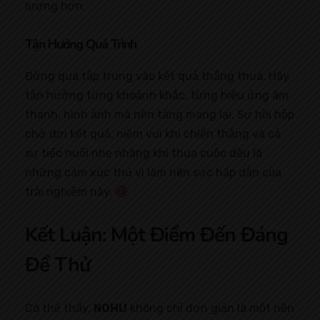
lượng hơn.
Tận Hưởng Quá Trình
Đừng quá tập trung vào kết quả thắng thua. Hãy
tận hưởng từng khoảnh khắc, từng hiệu ứng âm
thanh, hình ảnh mà nền tảng mang lại. Sự hồi hộp
chờ đợi kết quả, niềm vui khi chiến thắng và cả
sự tiếc nuối nhẹ nhàng khi thua cuộc đều là
những cảm xúc thú vị làm nên sức hấp dẫn của
trải nghiệm này.
Kết Luận: Một Điểm Đến Đáng
Để Thử
Có thể thấy,
NOHU
không chỉ đơn giản là một nền