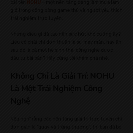
cái tên
NOHU
– một nền tảng đang làm mưa làm
gió trong cộng đồng game thủ và người yêu thích
trải nghiệm trực tuyến.
Nhưng điều gì đã tạo nên sức hút khó cưỡng ấy?
Liệu có phải chỉ đơn thuần là sự may mắn, hay ẩn
sau đó là cả một hệ sinh thái công nghệ được
đầu tư bài bản? Hãy cùng tôi khám phá nhé.
Không Chỉ Là Giải Trí: NOHU
Là Một Trải Nghiệm Công
Nghệ
Nếu nghĩ rằng các nền tảng giải trí trực tuyến chỉ
đơn giản là “quay và trúng thưởng”, thì bạn đã bỏ