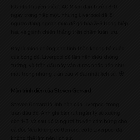
Istanbul huyền diệu”. AC Milan dẫn trước 3-0
ngay trong hiệp một, nhưng Liverpool đã lội
ngược dòng ngoạn mục để gỡ hòa 3-3 trong hiệp
hai, và giành chiến thắng trên chấm luân lưu.
Đây là minh chứng cho tinh thần không bỏ cuộc
của bóng đá. Liverpool đã làm nên điều không
tưởng, và trận đấu này vẫn được nhắc đến như
một trong những trận cầu vĩ đại nhất lịch sử.
Màn trình diễn của Steven Gerrard
Steven Gerrard là linh hồn của Liverpool trong
trận đấu đó. Anh ghi bàn rút ngắn tỷ số xuống
còn 1-3, và sau đó là người truyền cảm hứng cho
cả đội. Nếu không có Gerrard, có lẽ Liverpool đã
không thể làm nên lịch sử.