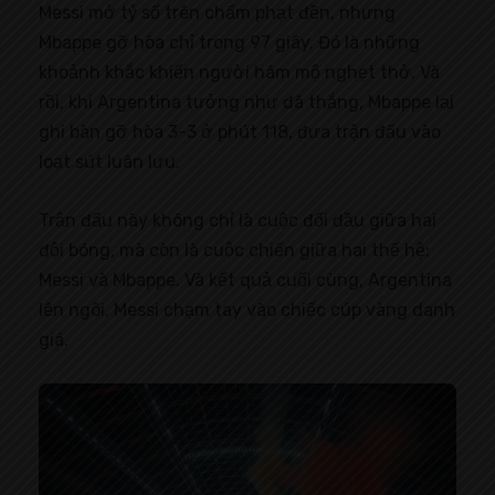
Messi mở tỷ số trên chấm phạt đền, nhưng
Mbappe gỡ hòa chỉ trong 97 giây. Đó là những
khoảnh khắc khiến người hâm mộ nghẹt thở. Và
rồi, khi Argentina tưởng như đã thắng, Mbappe lại
ghi bàn gỡ hòa 3-3 ở phút 118, đưa trận đấu vào
loạt sút luân lưu.
Trận đấu này không chỉ là cuộc đối đầu giữa hai
đội bóng, mà còn là cuộc chiến giữa hai thế hệ:
Messi và Mbappe. Và kết quả cuối cùng, Argentina
lên ngôi, Messi chạm tay vào chiếc cúp vàng danh
giá.