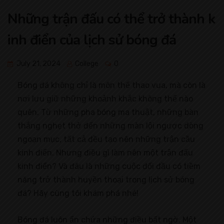
Những trận đấu có thể trở thành k
inh điển của lịch sử bóng đá
July 21, 2024
College
0
Bóng đá không chỉ là môn thể thao vua, mà còn là
nơi lưu giữ những khoảnh khắc không thể nào
quên. Từ những pha bóng ma thuật, những bàn
thắng nghẹt thở đến những màn lội ngược dòng
ngoạn mục, tất cả đều tạo nên những trận cầu
kinh điển. Nhưng điều gì làm nên một trận đấu
kinh điển? Và đâu là những cuộc đối đầu có tiềm
năng trở thành huyền thoại trong lịch sử bóng
đá? Hãy cùng tôi khám phá nhé!
Bóng đá luôn ẩn chứa những điều bất ngờ. Một