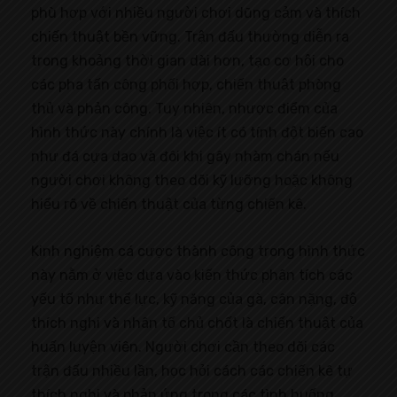
phù hợp với nhiều người chơi dũng cảm và thích
chiến thuật bền vững. Trận đấu thường diễn ra
trong khoảng thời gian dài hơn, tạo cơ hội cho
các pha tấn công phối hợp, chiến thuật phòng
thủ và phản công. Tuy nhiên, nhược điểm của
hình thức này chính là việc ít có tính đột biến cao
như đá cựa dao và đôi khi gây nhàm chán nếu
người chơi không theo dõi kỹ lưỡng hoặc không
hiểu rõ về chiến thuật của từng chiến kê.
Kinh nghiệm cá cược thành công trong hình thức
này nằm ở việc dựa vào kiến thức phân tích các
yếu tố như thể lực, kỹ năng của gà, cân nặng, độ
thích nghi và nhân tố chủ chốt là chiến thuật của
huấn luyện viên. Người chơi cần theo dõi các
trận đấu nhiều lần, học hỏi cách các chiến kê tự
thích nghi và phản ứng trong các tình huống