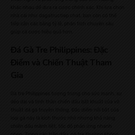
khác nhau để đưa ra cược chính xác. Khi lựa chọn
nhà cái như dagatructiep.chat, bạn còn có thể
tiếp cận các bảng tỷ lệ, phân tích chuyên sâu
giúp cá cược hiệu quả hơn.
Đá Gà Tre Philippines: Đặc
Điểm và Chiến Thuật Tham
Gia
Gà tre Philippines tượng trưng cho sức mạnh, sự
dẻo dai và tinh thần chiến đấu bất khuất của võ
thuật đá gà truyền thống. Đặc điểm nổi bật của
loại gà này là kích thước nhỏ nhưng khả năng
chiến đấu mãnh liệt, tốc độ phản ứng nhanh
nhẹn. Trong các trận đấu, gà tre thường không