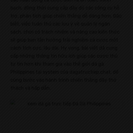
bạch, đồng thời cung cấp đầy đủ các công cụ hỗ
trợ, phân tích giúp chiến thắng dễ dàng hơn. Đặc
biệt, việc tuân thủ các lưu ý về quản lý ngân
sách, chơi có trách nhiệm và nâng cao kiến thức
sẽ giúp bạn tận hưởng trải nghiệm cá cược một
cách tích cực, lâu dài. Hy vọng, bài viết đã cung
cấp những thông tin hữu ích giúp các cược thủ
tự tin hơn khi tham gia vào thế giới đá gà
Philippines tại system của dagatructiep.chat, để
cùng bước vào hành trình chiến thắng đầy thử
thách và hấp dẫn.