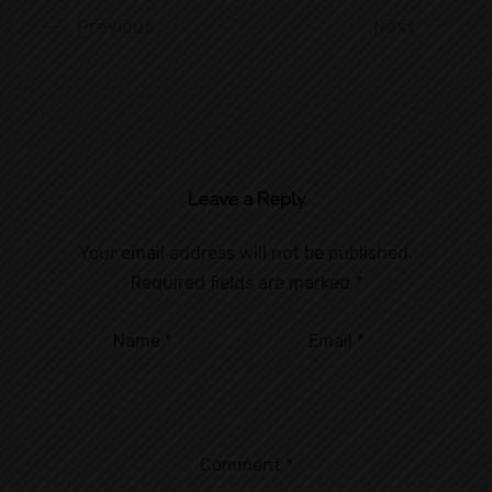
Previous
Next
Leave a Reply
Your email address will not be published.
Required fields are marked
*
Name
*
Email
*
Comment
*