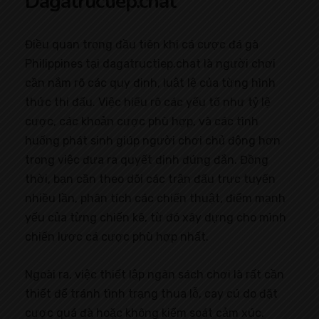
Dagatructiep.chat
Điều quan trọng đầu tiên khi cá cược đá gà
Philippines tại dagatructiep.chat là người chơi
cần nắm rõ các quy định, luật lệ của từng hình
thức thi đấu. Việc hiểu rõ các yếu tố như tỷ lệ
cược, các khoản cược phù hợp, và các tình
huống phát sinh giúp người chơi chủ động hơn
trong việc đưa ra quyết định đúng đắn. Đồng
thời, bạn cần theo dõi các trận đấu trực tuyến
nhiều lần, phân tích các chiến thuật, điểm mạnh
yếu của từng chiến kê, từ đó xây dựng cho mình
chiến lược cá cược phù hợp nhất.
Ngoài ra, việc thiết lập ngân sách chơi là rất cần
thiết để tránh tình trạng thua lỗ, cay cú do đặt
cược quá đà hoặc không kiểm soát cảm xúc.