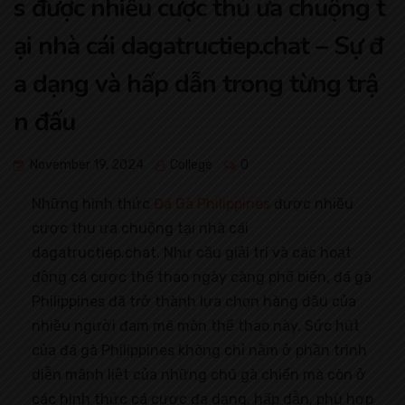
s được nhiều cược thủ ưa chuộng t
ại nhà cái dagatructiep.chat – Sự đ
a dạng và hấp dẫn trong từng trậ
n đấu
November 19, 2024
College
0
Những hình thức
Đá Gà Philippines
được nhiều
cược thu ưa chuộng tại nhà cái
dagatructiep.chat. Như cầu giải trí và các hoạt
động cá cược thể thao ngày càng phổ biến, đá gà
Philippines đã trở thành lựa chọn hàng đầu của
nhiều người đam mê môn thể thao này. Sức hút
của đá gà Philippines không chỉ nằm ở phần trình
diễn mãnh liệt của những chú gà chiến mà còn ở
các hình thức cá cược đa dạng, hấp dẫn, phù hợp