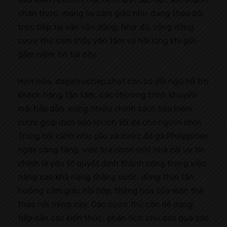
chân thực, mang lại cảm giác như đang theo dõi
trực tiếp tại sân vận động. Nhờ đó, cộng đồng
cược thủ cảm thấy yên tâm và hài lòng khi gửi
gắm niềm tin tại đây.
Hơn nữa, dagatructiep.chat còn có đội ngũ hỗ trợ
khách hàng tận tâm, các chương trình khuyến
mãi hấp dẫn, cùng nhiều chính sách bảo hiểm
cược giúp đảm bảo lợi ích tối đa cho người chơi.
Trong bối cảnh nhu cầu cá cược đá gà Philippines
ngày càng tăng, việc lựa chọn một nhà cái uy tín
chính là yếu tố quyết định thành công trong việc
nâng cao khả năng thắng cuộc, đồng thời tận
hưởng cảm giác hồi hộp, thăng hoa của môn thể
thao nổi tiếng này. Các cược thủ còn dễ dàng
tiếp cận các kiến thức, phân tích chu đáo qua các