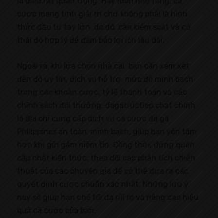
là điều rất quan trọng. Hãy luôn nhớ rằng, cá
cược mang tính giải trí chứ không phải là hình
thức đầu tư tay lớn, do đó, cần kiểm soát và có
thái độ hợp lý để đảm bảo lợi ích lâu dài.
Ngoài ra, khi lựa chọn nhà cái, bạn cần xem xét
đến độ uy tín, dịch vụ hỗ trợ, mức độ minh bạch
trong các khoản cược, tỷ lệ thanh toán và các
chính sách đổi thưởng. dagatructiep.chat chính
là địa chỉ cung cấp dịch vụ cá cược đá gà
Philippines an toàn, minh bạch, giúp bạn yên tâm
hơn khi gửi gắm niềm tin. Đồng thời, đừng quên
cập nhật kiến thức, theo dõi các phân tích chiến
thuật của các chuyên gia để có thể đưa ra các
quyết định cược chuẩn xác nhất. Những lưu ý
này sẽ giúp hạn chế tối đa rủi ro và nâng cao hiệu
quả cá cược của bạn.