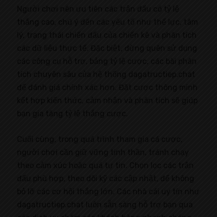
Người chơi nên ưu tiên các trận đấu có tỷ lệ
thắng cao, chú ý đến các yếu tố như thể lực, tâm
lý, trạng thái chiến đấu của chiến kê và phân tích
các dữ liệu thực tế. Đặc biệt, đừng quên sử dụng
các công cụ hỗ trợ, bảng tỷ lệ cược, các bài phân
tích chuyên sâu của hệ thống dagatructiep.chat
để đánh giá chính xác hơn. Đặt cược thông minh
kết hợp kiến thức, cảm nhận và phân tích sẽ giúp
bạn gia tăng tỷ lệ thắng cược.
Cuối cùng, trong quá trình tham gia cá cược,
người chơi cần giữ vững tinh thần, tránh chạy
theo cảm xúc hoặc quá tự tin. Chọn lọc các trận
đấu phù hợp, theo dõi kỹ các cập nhật, để không
bỏ lỡ các cơ hội thắng lớn. Các nhà cái uy tín như
dagatructiep.chat luôn sẵn sàng hỗ trợ bạn qua