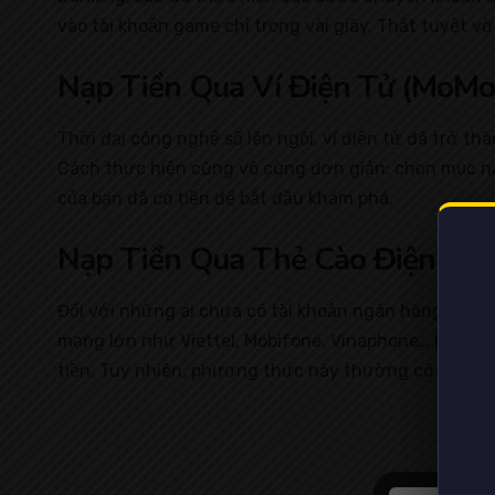
vào tài khoản game chỉ trong vài giây. Thật tuyệt v
Nạp Tiền Qua Ví Điện Tử (MoMo,
Thời đại công nghệ số lên ngôi, ví điện tử đã trở th
Cách thực hiện cũng vô cùng đơn giản: chọn mục nạp 
của bạn đã có tiền để bắt đầu khám phá.
Nạp Tiền Qua Thẻ Cào Điện Tho
Đối với những ai chưa có tài khoản ngân hàng hoặc v
mạng lớn như Viettel, Mobifone, Vinaphone… Bạn chỉ 
tiền. Tuy nhiên, phương thức này thường có mức chi