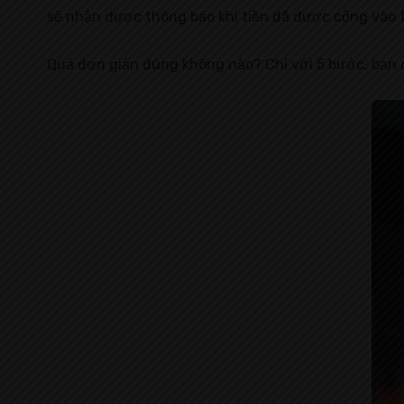
sẽ nhận được thông báo khi tiền đã được cộng vào t
Quá đơn giản đúng không nào? Chỉ với 5 bước, bạn đã