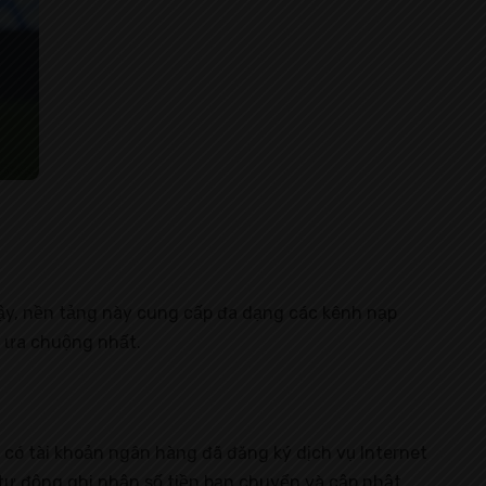
 vậy, nền tảng này cung cấp đa dạng các kênh nạp
c ưa chuộng nhất.
n có tài khoản ngân hàng đã đăng ký dịch vụ Internet
tự động ghi nhận số tiền bạn chuyển và cập nhật