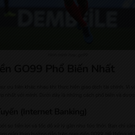
Hình minh hoạ: go99
iền GO99 Phổ Biến Nhất
ự ưu tiên khác nhau khi thực hiện giao dịch tài chính. Vì
p nhất với mình. Dưới đây là những cách phổ biến và đượ
yến (Internet Banking)
i sự tiện lợi và tốc độ xử lý gần như tức thời. Bạn chỉ cầ
ơn giản theo hướng dẫn trên giao diện GO99. Hệ thống sẽ 