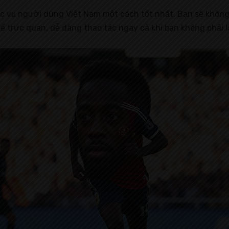
ục vụ người dùng Việt Nam một cách tốt nhất. Bạn sẽ không
ế trực quan, dễ dàng thao tác ngay cả khi bạn không phải 