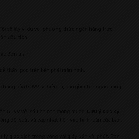
 Tôi sẽ lấy ví dụ với phương thức ngân hàng trực
ần đầu tiên.
tác đơn giản.
dễ thấy, góc trên bên phải màn hình.
ân hàng của GO99 sẽ hiện ra, bao gồm tên ngân hàng,
oản GO99 với số tiền bạn mong muốn.
Lưu ý cực kỳ
ng đối soát và cập nhật tiền vào tài khoản của bạn.
 lý giao dịch trong vòng vài giây đến vài phút. Bạn