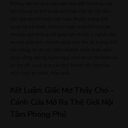
Không nên bỏ qua các cảm xúc bất thường này,
bởi chúng có thể phản ánh các vấn đề nội tâm
cần giải quyết hoặc các mâu thuẫn trong mối
quan hệ cá nhân. Điều trị hoặc trao đổi với các
chuyên gia không chỉ giúp làm rõ các ý nghĩa sâu
xa của giấc mơ, mà còn giúp bạn tìm lại trạng thái
cân bằng, tự do nội tâm và phát triển toàn diện
cuộc sống. Đừng ngần ngại chia sẻ và tìm kiếm sự
hỗ trợ để vượt qua các thử thách nội tâm này
một cách an toàn, hiệu quả.
Kết Luận: Giấc Mơ Thấy Chó –
Cánh Cửa Mở Ra Thế Giới Nội
Tâm Phong Phú