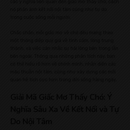
các ý nghĩa liên quan đến giấc mơ thấy chó, cách
nó phản ánh kết nối nội tâm cũng như tự do
trong cuộc sống mỗi người.
Chắc chắn, mỗi giấc mơ về chó đều mang theo
một thông điệp quý giá về tình cảm, lòng trung
thành, và việc cân nhắc sự hài lòng bên trong lẫn
bên ngoài. Thông qua những phân tích này, bạn
có thể hiểu rõ hơn về chính mình, nhận diện các
mâu thuẫn nội tâm, cũng như xây dựng các mối
quan hệ tích cực hơn trong đời sống hàng ngày.
Giải Mã Giấc Mơ Thấy Chó: Ý
Nghĩa Sâu Xa Về Kết Nối và Tự
Do Nội Tâm