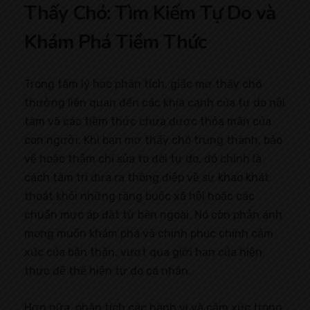
Thấy Chó: Tìm Kiếm Tự Do và
Khám Phá Tiềm Thức
Trong tâm lý học phân tích, giấc mơ thấy chó
thường liên quan đến các khía cạnh của tự do nội
tâm và các tiềm thức chưa được thỏa mãn của
con người. Khi bạn mơ thấy chó trung thành, bảo
vệ hoặc thậm chí sủa to đòi tự do, đó chính là
cách tâm trí đưa ra thông điệp về sự khao khát
thoát khỏi những ràng buộc xã hội hoặc các
chuẩn mực áp đặt từ bên ngoài. Nó còn phản ánh
mong muốn khám phá và chinh phục chính cảm
xúc của bản thân, vượt qua giới hạn của hiện
thực để thể hiện tự do cá nhân.
Hơn nữa, phân tích các hành vi và cảm xúc trong