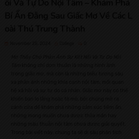
ối Và Tự Do Nội Tâm – Khám Phá
Bí Ẩn Đằng Sau Giấc Mơ Về Các L
oài Thú Trung Thành
November 25, 2024
College
0
Mơ Thấy Chó Phản Ánh Sự Kết Nối Và Tự Do Nội
Tâm
không chỉ đơn thuần là những hình ảnh
trong giấc mơ, mà còn là những biểu tượng sâu
xa phản ánh những khía cạnh nội tâm, mối quan
hệ xã hội và sự tự do cá nhân. Giấc mơ này có thể
khiến bạn lo lắng hoặc tò mò, bởi chúng mở ra
cánh cửa để khám phá những cảm xúc tiềm ẩn,
những mong muốn chưa được thỏa mãn hay
những mâu thuẫn nội tâm chưa được giải quyết.
Trong bài viết này, chúng ta sẽ đi sâu phân tích