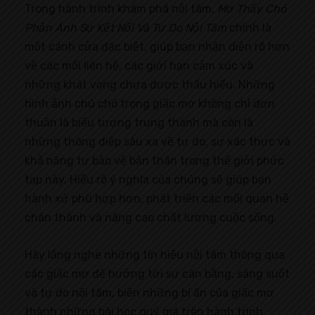
Trong hành trình khám phá nội tâm,
Mơ Thấy Chó
Phản Ánh Sự Kết Nối Và Tự Do Nội Tâm
chính là
một cánh cửa đặc biệt, giúp bạn nhận diện rõ hơn
về các mối liên hệ, các giới hạn cảm xúc và
những khát vọng chưa được thấu hiểu. Những
hình ảnh chú chó trong giấc mơ không chỉ đơn
thuần là biểu tượng trung thành mà còn là
những thông điệp sâu xa về tự do, sự xác thực và
khả năng tự bảo vệ bản thân trong thế giới phức
tạp này. Hiểu rõ ý nghĩa của chúng sẽ giúp bạn
hành xử phù hợp hơn, phát triển các mối quan hệ
chân thành và nâng cao chất lượng cuộc sống.
Hãy lắng nghe những tín hiệu nội tâm thông qua
các giấc mơ để hướng tới sự cân bằng, sáng suốt
và tự do nội tâm, biến những bí ẩn của giấc mơ
thành những bài học quý giá trên hành trình