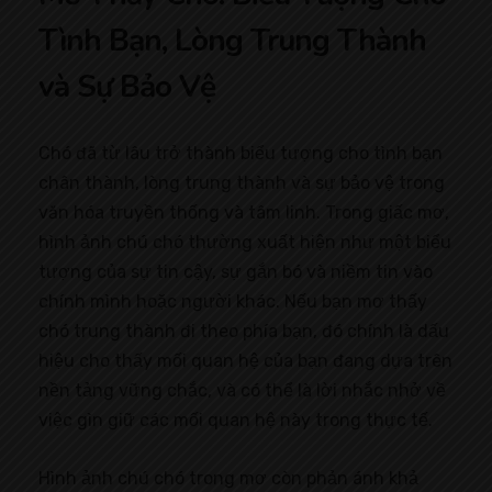
Tình Bạn, Lòng Trung Thành
và Sự Bảo Vệ
Chó đã từ lâu trở thành biểu tượng cho tình bạn
chân thành, lòng trung thành và sự bảo vệ trong
văn hóa truyền thống và tâm linh. Trong giấc mơ,
hình ảnh chú chó thường xuất hiện như một biểu
tượng của sự tin cậy, sự gắn bó và niềm tin vào
chính mình hoặc người khác. Nếu bạn mơ thấy
chó trung thành đi theo phía bạn, đó chính là dấu
hiệu cho thấy mối quan hệ của bạn đang dựa trên
nền tảng vững chắc, và có thể là lời nhắc nhở về
việc gìn giữ các mối quan hệ này trong thực tế.
Hình ảnh chú chó trong mơ còn phản ánh khả