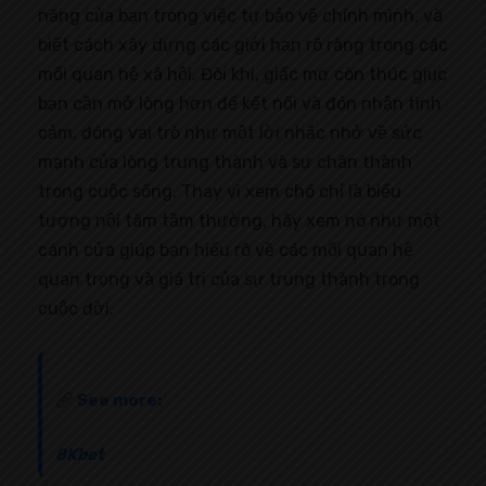
năng của bạn trong việc tự bảo vệ chính mình, và
biết cách xây dựng các giới hạn rõ ràng trong các
mối quan hệ xã hội. Đôi khi, giấc mơ còn thúc giục
bạn cần mở lòng hơn để kết nối và đón nhận tình
cảm, đóng vai trò như một lời nhắc nhở về sức
mạnh của lòng trung thành và sự chân thành
trong cuộc sống. Thay vì xem chó chỉ là biểu
tượng nội tâm tầm thường, hãy xem nó như một
cánh cửa giúp bạn hiểu rõ về các mối quan hệ
quan trọng và giá trị của sự trung thành trong
cuộc đời.
See more:
8Kbet