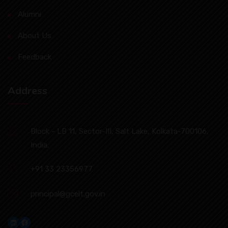
Alumni
About Us
Feedback
Address
Block - LB 11, Sector-III, Salt Lake, Kolkata-700106,
India.
+91 33 23356977
principal@gcelt.gov.in
LinkedIn
Facebook