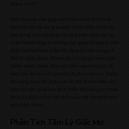
thành hơn?”
Giấc mơ này còn giúp bạn nhìn nhận rõ hơn về
các mối liên hệ xung quanh, từ đó điều chỉnh và
xây dựng các mối quan hệ dựa trên niềm tin, sự
chân thành thay vì những mối quan hệ mang tính
chất tạm bợ hoặc mập mờ. Qua đó, bạn cũng có
thể tự nhận thức rõ hơn về những giới hạn của
chính mình, nhận diện các cảm xúc tích cực và
tiêu cực để có những bước đi phù hợp hơn trong
đời sống thực tế. Giấc mơ về chó là một biển chỉ
dẫn nội tâm giúp bạn phát triển khả năng tự nhận
thức và điều chỉnh các mối quan hệ cho phù hợp
với chính mình.
Phân Tích Tâm Lý Giấc Mơ