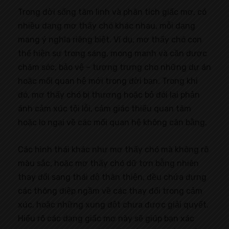
Trong đời sống tâm linh và phân tích giấc mơ, có
nhiều dạng mơ thấy chó khác nhau, mỗi dạng
mang ý nghĩa riêng biệt. Ví dụ, mơ thấy chó con
thể hiện sự trong sáng, mong manh và cần được
chăm sóc, bảo vệ – tượng trưng cho những dự án
hoặc mối quan hệ mới trong đời bạn. Trong khi
đó, mơ thấy chó bị thương hoặc bỏ đói lại phản
ánh cảm xúc tội lỗi, cảm giác thiếu quan tâm
hoặc lo ngại về các mối quan hệ không cân bằng.
Các hình thái khác như mơ thấy chó mà không rõ
màu sắc, hoặc mơ thấy chó dữ tợn bỗng nhiên
thay đổi sang thái độ thân thiện, đều chứa đựng
các thông điệp ngầm về các thay đổi trong cảm
xúc, hoặc những xung đột chưa được giải quyết.
Hiểu rõ các dạng giấc mơ này sẽ giúp bạn xác