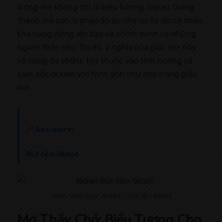
trong mơ không chỉ là biểu tượng của sự trung
thành mà còn là phép ẩn dụ cho sự tự do cá nhân,
khả năng đứng lên bảo vệ chính mình và những
người thân yêu. Do đó, ý nghĩa của giấc mơ này
vô cùng đa chiều, tùy thuộc vào tình huống và
cảm xúc đi kèm với hình ảnh chú chó trong giấc
mơ.
See more:
Rút tiền 8kbet
Hình minh họa: 8Kbet – Rút tiền 8kbet
Mơ Thấy Chó: Biểu Tượng Cho