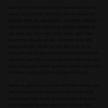
Giấc mơ về chó thường được xem là biểu tượng
của sự trung thành, khả năng bảo vệ và mối liên
hệ thân thiết với người khác. Tuy nhiên, khi hình
ảnh chú chó xuất hiện trong giấc mơ có những
đặc điểm đặc biệt – như phản chiếu, đuổi theo
hoặc thậm chí gây sợ hãi – đó chính là lúc khả
năng phản ánh về kết nối nội tâm và tự do cá
nhân trở nên rõ ràng hơn. Các phân tích tâm linh
cho thấy, mơ thấy chó là cách thức tiềm thức gửi
gắm thông điệp về mối quan hệ của bạn với chính
bản thân, cũng như các mối quan hệ xã hội.
Ngoài ra, giấc mơ về chó còn thể hiện những cảm
xúc và mong muốn chưa được thỏa mãn, ví dụ
như mong muốn tự do, thoát khỏi các ràng buộc
hoặc cảm giác bị kiểm soát quá chặt chẽ. Chó