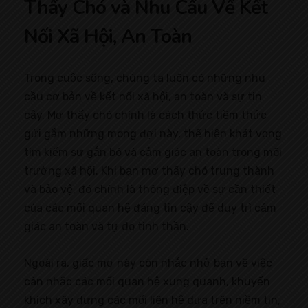
Thấy Chó và Nhu Cầu Về Kết
Nối Xã Hội, An Toàn
Trong cuộc sống, chúng ta luôn có những nhu
cầu cơ bản về kết nối xã hội, an toàn và sự tin
cậy. Mơ thấy chó chính là cách thức tiềm thức
gửi gắm những mong đợi này, thể hiện khát vọng
tìm kiếm sự gắn bó và cảm giác an toàn trong môi
trường xã hội. Khi bạn mơ thấy chó trung thành
và bảo vệ, đó chính là thông điệp về sự cần thiết
của các mối quan hệ đáng tin cậy để duy trì cảm
giác an toàn và tự do tinh thần.
Ngoài ra, giấc mơ này còn nhắc nhở bạn về việc
cân nhắc các mối quan hệ xung quanh, khuyến
khích xây dựng các mối liên hệ dựa trên niềm tin,