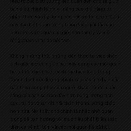
hiểu rõ các biểu tượng liên quan đến chó sẽ giúp
bạn điều chỉnh hành vi, nâng cao khả năng tự
nhận thức và xây dựng các nội lực tích cực. Điều
này đặc biệt quan trọng trong việc giải tỏa các
tiêu cực, vượt qua các giới hạn tâm lý và mở
rộng phạm vi tự do nội tâm.
Không những thế, những kiến thức từ việc phân
tích giấc mơ còn giúp bạn xây dựng các mối quan
hệ tốt đẹp hơn, biết cách thể hiện lòng trung
thành, biết ước lượng chính xác các giới hạn của
bản thân cũng như của người khác. Từ đó, cuộc
sống của bạn sẽ tràn đầy hơn năng lượng tích
cực, tự do và sự kết nối chân thành, vững chắc
hơn nữa. Mơ thấy chó chính là nhắc nhở quan
trọng để bạn hướng tới mục tiêu phát triển toàn
diện cả về nội tâm và các mối quan hệ xã hội.