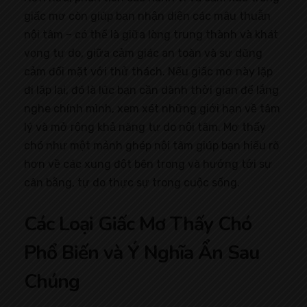
giấc mơ còn giúp bạn nhận diện các mâu thuẫn
nội tâm – có thể là giữa lòng trung thành và khát
vọng tự do, giữa cảm giác an toàn và sự dũng
cảm đối mặt với thử thách. Nếu giấc mơ này lặp
đi lặp lại, đó là lúc bạn cần dành thời gian để lắng
nghe chính mình, xem xét những giới hạn về tâm
lý và mở rộng khả năng tự do nội tâm. Mơ thấy
chó như một mảnh ghép nội tâm giúp bạn hiểu rõ
hơn về các xung đột bên trong và hướng tới sự
cân bằng, tự do thực sự trong cuộc sống.
Các Loại Giấc Mơ Thấy Chó
Phổ Biến và Ý Nghĩa Ẩn Sau
Chúng