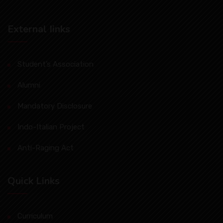
External Iinks
Student’s Association
Alumni
Mandatory Disclosure
Indo-Italian Project
Anti-Raging Act
Quick Links
Curriculum