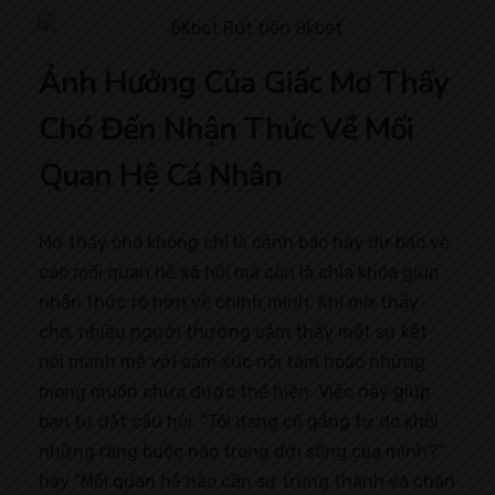
Ảnh Hưởng Của Giấc Mơ Thấy
Chó Đến Nhận Thức Về Mối
Quan Hệ Cá Nhân
Mơ thấy chó không chỉ là cảnh báo hay dự báo về
các mối quan hệ xã hội mà còn là chìa khóa giúp
nhận thức rõ hơn về chính mình. Khi mơ thấy
chó, nhiều người thường cảm thấy một sự kết
nối mạnh mẽ với cảm xúc nội tâm hoặc những
mong muốn chưa được thể hiện. Việc này giúp
bạn tự đặt câu hỏi: “Tôi đang cố gắng tự do khỏi
những ràng buộc nào trong đời sống của mình?”
hay “Mối quan hệ nào cần sự trung thành và chân