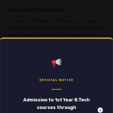
Kho Game Đồ Sộ và Đa Dạng
Từ cá cược thể thao với tỷ lệ kèo cực kỳ cạnh
tranh, đến casino trực tuyến với các Dealer xinh
đẹp, chia bài trực tiếp như Las Vegas. Nếu bạn
thích sự nhanh gọn, thì các game slot, bắn cá hay
xổ số lô đề cũng là những lựa chọn không thể bỏ
qua. Mỗi trò chơi đều được thiết kế với đồ họa
sắc nét, âm thanh sống động, mang lại cảm giác
chân thực nhất.
OFFICIAL NOTICE
Giao Diện Thân Thiện, Tốc Độ Xử Lý Nhanh
Là một người làm trong ngành công nghệ, tôi đặc
Admission to 1st Year B.Tech
biệt ấn tượng với giao diện của
MM88
. Mọi thứ
được bố trí khoa học, dễ tìm, dễ thao tác. Ngay cả
courses through