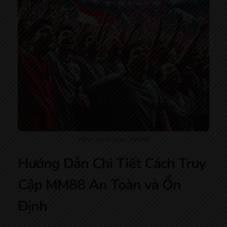
Hình minh hoạ: MM88
Hướng Dẫn Chi Tiết Cách Truy
Cập MM88 An Toàn và Ổn
Định