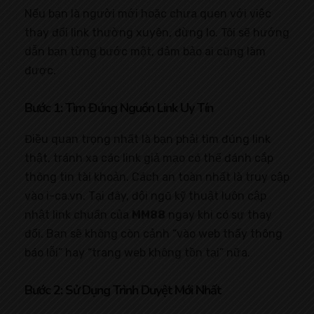
Nếu bạn là người mới hoặc chưa quen với việc
thay đổi link thường xuyên, đừng lo. Tôi sẽ hướng
dẫn bạn từng bước một, đảm bảo ai cũng làm
được.
Bước 1: Tìm Đúng Nguồn Link Uy Tín
Điều quan trọng nhất là bạn phải tìm đúng link
thật, tránh xa các link giả mạo có thể đánh cắp
thông tin tài khoản. Cách an toàn nhất là truy cập
vào i-ca.vn. Tại đây, đội ngũ kỹ thuật luôn cập
nhật link chuẩn của
MM88
ngay khi có sự thay
đổi. Bạn sẽ không còn cảnh “vào web thấy thông
báo lỗi” hay “trang web không tồn tại” nữa.
Bước 2: Sử Dụng Trình Duyệt Mới Nhất