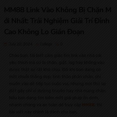
MM88 Link Vào Không Bị Chặn M
ới Nhất: Trải Nghiệm Giải Trí Đỉnh
Cao Không Lo Gián Đoạn
July 20, 2024
College
0
Chào bạn, tôi biết cảm giác tìm link vào nhà cái
yêu thích mà cứ bị chặn, giật, lag hay không vào
được thật sự rất khó chịu. Đôi khi bạn đang có
một chuỗi thắng đẹp, tinh thần phấn chấn, chỉ
muốn vào để tiếp tục cuộc vui, nhưng mọi thứ lại
đứt gãy chỉ vì đường truyền hay nhà mạng chặn.
Nếu bạn đang tìm kiếm một giải pháp ổn định,
nhanh chóng và an toàn để truy cập
MM88
, thì
bài viết này chính là dành cho bạn.