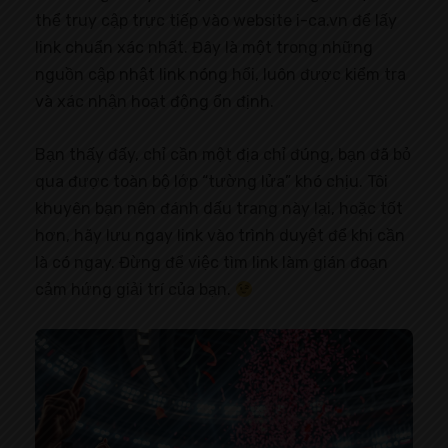
thể truy cập trực tiếp vào website i-ca.vn để lấy
link chuẩn xác nhất. Đây là một trong những
nguồn cập nhật link nóng hổi, luôn được kiểm tra
và xác nhận hoạt động ổn định.
Bạn thấy đấy, chỉ cần một địa chỉ đúng, bạn đã bỏ
qua được toàn bộ lớp “tường lửa” khó chịu. Tôi
khuyên bạn nên đánh dấu trang này lại, hoặc tốt
hơn, hãy lưu ngay link vào trình duyệt để khi cần
là có ngay. Đừng để việc tìm link làm gián đoạn
cảm hứng giải trí của bạn.