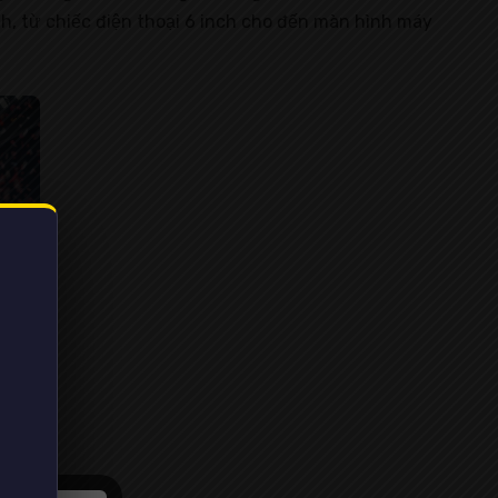
nh, từ chiếc điện thoại 6 inch cho đến màn hình máy