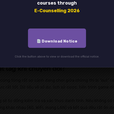
courses through
E-Counselling 2026
Download Notice
rên điện thoại, sau đó tôi tắt ứng dụng, mở laptop và đăng n
hưa hề có sự chuyển tiếp vậy!
Click the button above to view or download the official notice.
ật lag khi chuyển đổi?
ôi cũng từng rất sợ cảnh đang chơi giữa chừng thì bị “out” 
c rất tốt. Dữ liệu về số dư, lịch sử cược, tiến trình game 
ống sẽ tự động kiểm tra và xác thực danh tính. Nếu không có
ạng khác nhau (4G, WiFi, mạng LAN) và kết quả đều rất ổn đ