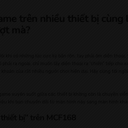
me trên nhiều thiết bị cùng 
ượt mà?
đôi khi có những lúc cực kỳ bận rộn, tay phải ôm điện thoại, 
phải ra ngoài, chỉ muốn lấy điện thoại ra “chiến” tiếp cho x
n khoăn của rất nhiều người chơi hiện đại. Hãy cùng tôi ng
i game xuyên suốt giữa các thiết bị không còn là chuyện vi
 liệu khi bạn chuyển đổi từ màn hình này sang màn hình khá
 thiết bị” trên MCF168