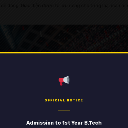
 dễ dàng. Giao diện được tối ưu riêng cho từng loại màn hì
OFFICIAL NOTICE
Admission to 1st Year B.Tech