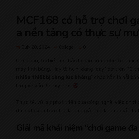
MCF168 có hỗ trợ chơi ga
a nền tảng có thực sự m
July 20, 2024
College
0
Chào bạn, tôi biết mà, hẳn là bạn cũng như tôi thôi, 
máy tính bảng. Hay tệ hơn, đang “cày” dở trên PC thì 
nhiều thiết bị cùng lúc không
” chắc hẳn là nỗi bă
lòng về vấn đề này nhé.
Thực tế, với sự phát triển của công nghệ, việc chơ
đó một cách trơn tru, không giật lag, không mất dữ
Giải mã khái niệm “chơi game đa