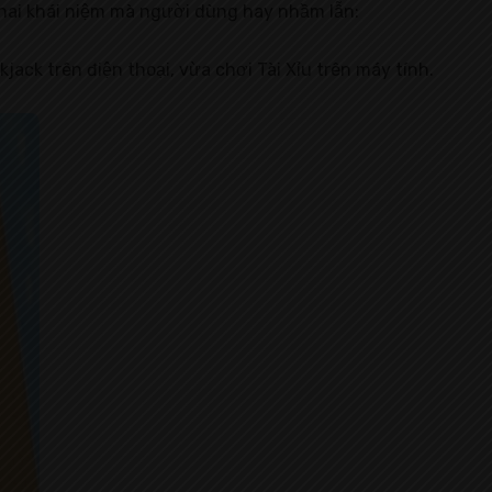
Có hai khái niệm mà người dùng hay nhầm lẫn:
jack trên điện thoại, vừa chơi Tài Xỉu trên máy tính.