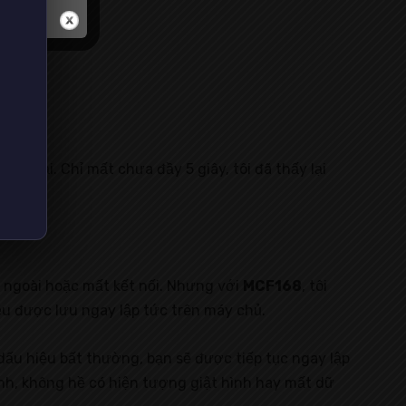
hập lại. Chỉ mất chưa đầy 5 giây, tôi đã thấy lại
ra ngoài hoặc mất kết nối. Nhưng với
MCF168
, tôi
đều được lưu ngay lập tức trên máy chủ.
 dấu hiệu bất thường, bạn sẽ được tiếp tục ngay lập
ịnh, không hề có hiện tượng giật hình hay mất dữ