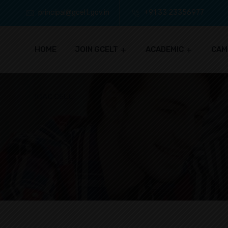
principal@gcelt.gov.in
+91 33 23356977
HOME
JOIN GCELT
ACADEMIC
CAM
IQAC CELL