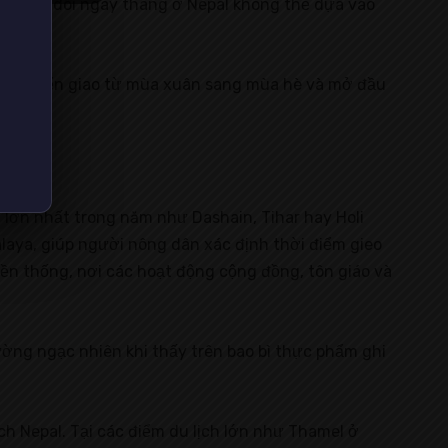
ệc theo dõi ngày tháng ở Nepal không thể dựa vào
iểm chuyển giao từ mùa xuân sang mùa hè và mở đầu
i lớn nhất trong năm như Dashain, Tihar hay Holi
alaya, giúp người nông dân xác định thời điểm gieo
uyền thống, nơi các hoạt động cộng đồng, tôn giáo và
ường ngạc nhiên khi thấy trên bao bì thực phẩm ghi
ch Nepal. Tại các điểm du lịch lớn như Thamel ở