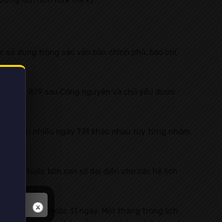
c sử dụng trong các văn bản chính phủ, báo chí,
ầu từ năm 879 sau Công nguyên và chủ yếu được
osar), với nhiều ngày Tết khác nhau tùy từng nhóm.
iện ba hoặc bốn con số đại diện cho các hệ lịch
 tháng có 30 hoặc 31 ngày. Một tháng trong lịch