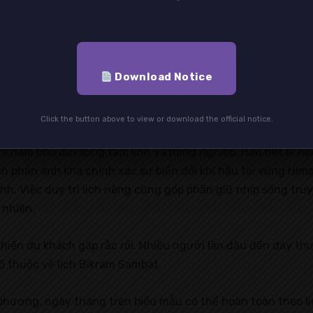
y theo các tính toán thiên văn hằng năm. Điều này khiến vi
 quan chuyên môn công bố.
 vào ngày 13 hoặc 14 tháng 4 Dương lịch, đánh dấu thời đ
Download Notice
pal. Ảnh: Sudip Shrestha
Click the button above to view or download the official notice.
chỉ nam cho đời sống tâm linh và nông nghiệp. Hầu hết lễ hộ
ch phản ánh khá chính xác sự biến đổi khí hậu tại vùng Him
inh. Việc duy trì lịch riêng cũng góp phần giữ nhịp sống tr
 nhiên.
khiến du khách gặp rắc rối. Nhiều người lần đầu đến đây th
 thuộc về lịch Bikram Sambat.
 phương, ngày tháng trên biểu mẫu có thể hoàn toàn theo lị