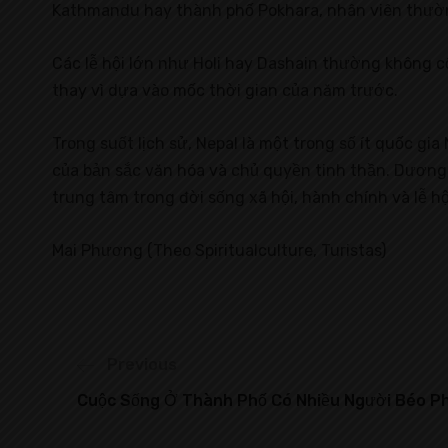
Kathmandu hay thành phố Pokhara, nhân viên thườn
Các lễ hội lớn như Holi hay Dashain thường không c
thay vì dựa vào mốc thời gian của năm trước.
Trong suốt lịch sử, Nepal là một trong số ít quốc g
của bản sắc văn hóa và chủ quyền tinh thần. Dương 
trung tâm trong đời sống xã hội, hành chính và lễ hộ
Mai Phương (Theo Spiritualculture, Turistas)
Previous
Cuộc Sống Ở Thành Phố Có Nhiều Người Béo Ph