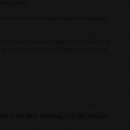
ách quốc tế.
lễ cần kiểm tra lịch Bikram Sambat của từng năm,
ng hệ thống lịch riêng được xem như một biểu tượng
 và du lịch, nhưng Bikram Sambat vẫn giữ vai trò
Next
rích Vì Mặc Bikini Tắm Nắng Trước Đền Thái Lan