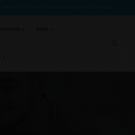
Block - LB 11, Sector-III, Salt Lake, Kolkata-700106, India.
OCIATION
MORE
S