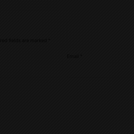
red fields are marked
*
Email
*