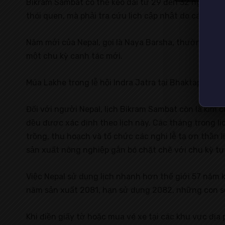
Bikram Sambat có thể kéo dài từ 29 đến 32 ngày, tù
thói quen, mà phải tra cứu lịch cập nhật do các cơ
Năm mới của Nepal, gọi là Naya Barsha, thường rơi
một chu kỳ canh tác mới.
Múa Lakhe trong lễ hội Indra Jatra tại Bhaktapur, Ne
Đối với người Nepal, lịch Bikram Sambat còn là kim 
đều được xác định theo lịch này. Các tháng trong lị
trồng, thu hoạch và tổ chức các nghi lễ tạ ơn thần l
sản xuất nông nghiệp gắn bó chặt chẽ với chu kỳ tự
Việc Nepal sử dụng lịch nhanh hơn thế giới 57 năm 
năm sản xuất 2081, hạn sử dụng 2082, những con số
Khi điền giấy tờ hoặc mua vé xe tại các khu vực địa