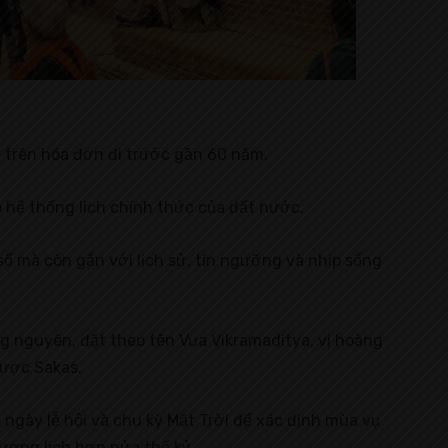
 trên hóa đơn đi trước gần 60 năm.
 hệ thống lịch chính thức của đất nước.
số mà còn gắn với lịch sử, tín ngưỡng và nhịp sống
g nguyên, đặt theo tên Vua Vikramaditya, vị hoàng
lược Sakas.
 ngày lễ hội và chu kỳ Mặt Trời để xác định mùa vụ
ương lịch hơn nửa thế kỷ.