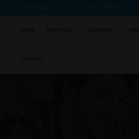
principal@gcelt.gov.in
+91 33 23356977
HOME
JOIN GCELT
ACADEMIC
CAM
IQAC CELL