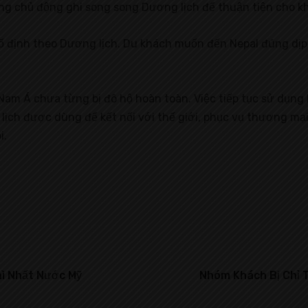
g chủ động ghi song song Dương lịch để thuận tiện cho kh
ố định theo Dương lịch. Du khách muốn đến Nepal đúng dịp 
ia Nam Á chưa từng bị đô hộ hoàn toàn. Việc tiếp tục sử dụ
lịch được dùng để kết nối với thế giới, phục vụ thương mại
i.
ì Nhất Nước Mỹ
Nhóm Khách Bị Chỉ T