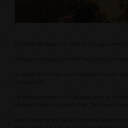
Du khách đến Nepal năm 2026 có thể ngạc nhiên kh
Thế giới bước sang năm 2026 theo Dương lịch (Grego
Sự chênh lệch 57 năm so với Dương lịch là minh chứn
thường nhật.
Hệ thống lịch chính thức của Nepal được gọi là Bik
đế huyền thoại vùng Ấn Độ cổ đại. Theo truyền thuy
Khác với Dương lịch, Bikram Sambat là lịch âm dương
nông nghiệp. Vì bắt đầu trước kỷ nguyên Công nguyê