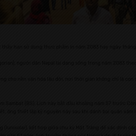
i thấy hạn sử dụng thực phẩm in năm 2083 hay ngày tháng
rian), người dân Nepal lại đang sống trong năm 2083 theo
g cho nền văn hóa lâu đời, nơi thời gian không chỉ là con 
ram Sambat (BS). Lịch này bắt đầu khoảng năm 57 trước Côn
ết, ông thiết lập kỷ nguyên này sau khi đánh bại quân xâm 
 (lunisolar), kết hợp giữa chu kỳ Mặt Trăng để xác định các
n gần 57 năm, lịch truyền thống của Nepal luôn đi trước D