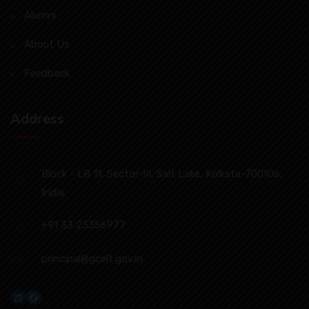
Alumni
About Us
Feedback
Address
Block - LB 11, Sector-III, Salt Lake, Kolkata-700106,
India.
+91 33 23356977
principal@gcelt.gov.in
LinkedIn
Facebook