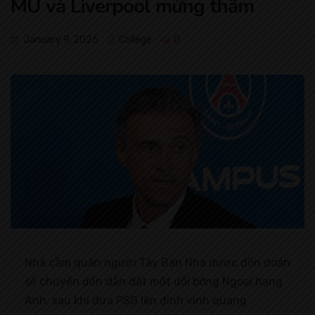
MU và Liverpool mừng thầm
January 9, 2026
College
0
Nhà cầm quân người Tây Ban Nha được đồn đoán
sẽ chuyển đến dẫn dắt một đội bóng Ngoại hạng
Anh, sau khi đưa PSG lên đỉnh vinh quang