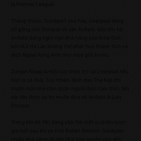
là Premier League.
Tháng trước, SunSport cho hay, Liverpool đang
cố gắng mời Enrique về sân Anfield. Sếp lớn tại
Anfield đang nghi ngờ khả năng của Arne Slot,
bởi HLV Hà Lan không thể phát huy thành tích vô
địch Ngoại hạng Anh như mùa giải trước.
Jurgen Klopp là một lựa chọn trở lại Liverpool nếu
Slot bị sa thải. Tuy nhiên, lãnh đạo The Kop chỉ
muốn mời nhà cầm quân người Đức tạm thời, bởi
cái tên thực sự họ muốn đưa về Anfield là Luis
Enrique.
Trong khi đó, MU đang cần tìm một vị chiến lược
gia mới sau khi sa thải Ruben Amorim. Solskjaer
nhiều khả năng sẽ làm HLV tạm quyền cho đến