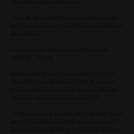
Champions League mùa trước.
Trước đó, lãnh đạo PSG kỳ vọng Enrique sẽ cam
kết tương lai của mình với CLB bằng một bản hợp
đồng dài hạn.
Luis Enrique dự định chia tay PSG cuối mùa
2025/26 – Ảnh: PA
Giao kèo hiện tại của nhà cầm quân 55 tuổi với
PSG sẽ hết hạn vào tháng 6/2026. Nhưng Luis
Enrique khiến các ông chủ ở sân Công viên các
Hoàng tử ngỡ ngàng khi từ chối ký tiếp.
Tờ Marca cho rằng, Enrique cảm thấy mình đã đạt
được tất cả những gì có thể tại Paris. Cựu HLV
Barca muốn hướng đến thử thách mới, đặc biệt