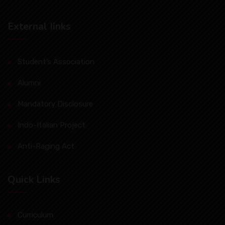
External Iinks
Student’s Association
Alumni
Mandatory Disclosure
Indo-Italian Project
Anti-Raging Act
Quick Links
Curriculum