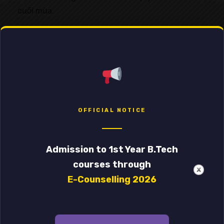
cuối mùa.
Luis Enrique có thể trở thành nhà cầm quân mới
nhất thử vận may tại “nhà hát” Old Trafford, kể từ
mùa bóng 2026/27.
OFFICIAL NOTICE
Previous
Next
Admission to 1st Year B.Tech
courses through
E-Counselling 2026
Leave a Reply