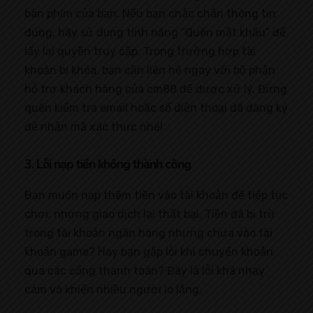
bàn phím của bạn. Nếu bạn chắc chắn thông tin
đúng, hãy sử dụng tính năng “Quên mật khẩu” để
lấy lại quyền truy cập. Trong trường hợp tài
khoản bị khóa, bạn cần liên hệ ngay với bộ phận
hỗ trợ khách hàng của cm88 để được xử lý. Đừng
quên kiểm tra email hoặc số điện thoại đã đăng ký
để nhận mã xác thực nhé!
3. Lỗi nạp tiền không thành công
Bạn muốn nạp thêm tiền vào tài khoản để tiếp tục
chơi, nhưng giao dịch lại thất bại. Tiền đã bị trừ
trong tài khoản ngân hàng nhưng chưa vào tài
khoản game? Hay bạn gặp lỗi khi chuyển khoản
qua các cổng thanh toán? Đây là lỗi khá nhạy
cảm và khiến nhiều người lo lắng.