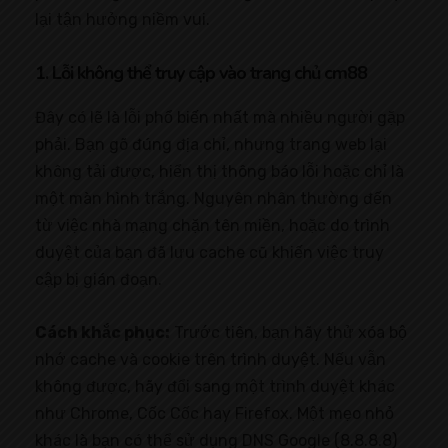
lại tận hưởng niềm vui.
1. Lỗi không thể truy cập vào trang chủ cm88
Đây có lẽ là lỗi phổ biến nhất mà nhiều người gặp
phải. Bạn gõ đúng địa chỉ, nhưng trang web lại
không tải được, hiển thị thông báo lỗi hoặc chỉ là
một màn hình trắng. Nguyên nhân thường đến
từ việc nhà mạng chặn tên miền, hoặc do trình
duyệt của bạn đã lưu cache cũ khiến việc truy
cập bị gián đoạn.
Cách khắc phục:
Trước tiên, bạn hãy thử xóa bộ
nhớ cache và cookie trên trình duyệt. Nếu vẫn
không được, hãy đổi sang một trình duyệt khác
như Chrome, Cốc Cốc hay Firefox. Một mẹo nhỏ
khác là bạn có thể sử dụng DNS Google (8.8.8.8)