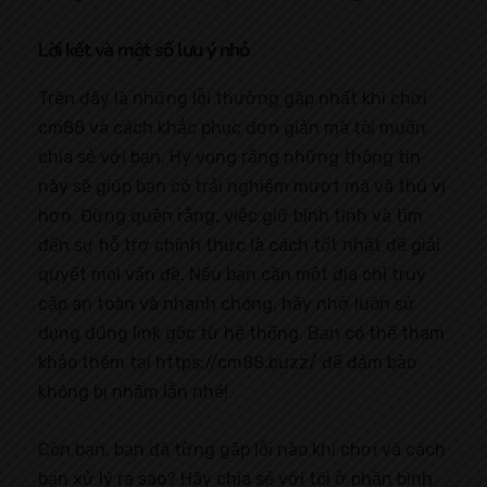
Lời kết và một số lưu ý nhỏ
Trên đây là những lỗi thường gặp nhất khi chơi
cm88 và cách khắc phục đơn giản mà tôi muốn
chia sẻ với bạn. Hy vọng rằng những thông tin
này sẽ giúp bạn có trải nghiệm mượt mà và thú vị
hơn. Đừng quên rằng, việc giữ bình tĩnh và tìm
đến sự hỗ trợ chính thức là cách tốt nhất để giải
quyết mọi vấn đề. Nếu bạn cần một địa chỉ truy
cập an toàn và nhanh chóng, hãy nhớ luôn sử
dụng đúng link gốc từ hệ thống. Bạn có thể tham
khảo thêm tại https://cm88.buzz/ để đảm bảo
không bị nhầm lẫn nhé!
Còn bạn, bạn đã từng gặp lỗi nào khi chơi và cách
bạn xử lý ra sao? Hãy chia sẻ với tôi ở phần bình