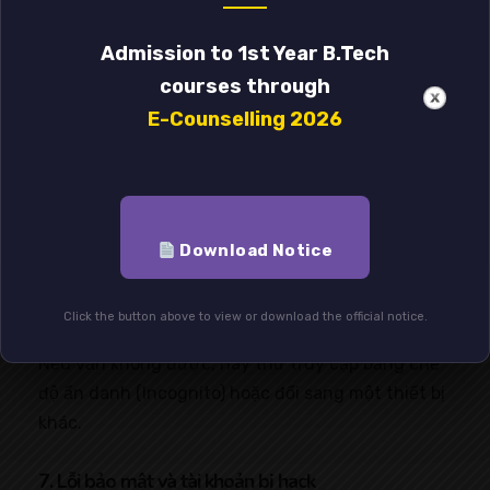
6. Lỗi hiển thị giao diện và chức năng
Admission to 1st Year B.Tech
Đôi khi bạn vào trang web nhưng giao diện hiển
courses through
thị lỗi, các nút bấm không hoạt động, hoặc thông
E-Counselling 2026
tin hiển thị sai lệch. Nguyên nhân thường do
trình duyệt của bạn đã lỗi thời, hoặc do xung đột
với các tiện ích mở rộng (extension) đã cài đặt.
Cách khắc phục:
Hãy cập nhật trình duyệt lên
Download Notice
phiên bản mới nhất. Bạn cũng nên tắt tạm thời
các tiện ích mở rộng như adblocker, VPN để kiểm
Click the button above to view or download the official notice.
tra xem có phải do chúng gây ra lỗi hay không.
Nếu vẫn không được, hãy thử truy cập bằng chế
độ ẩn danh (Incognito) hoặc đổi sang một thiết bị
khác.
7. Lỗi bảo mật và tài khoản bị hack