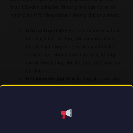
trực tiếp đến sòng bài. Nhưng live casino lại có
những lợi thế riêng mà bạn không thể phủ nhận:
Tiện lợi tuyệt đối:
Bạn có thể chơi bất cứ
lúc nào, ở bất cứ đâu, chỉ cần một chiếc
điện thoại thông minh hoặc máy tính kết
nối Internet. Không cần mặc vest, không
cần di chuyển xa, chỉ cần ngồi ghế sofa và
bắt đầu.
Tiết kiệm chi phí:
Bạn không phải tốn tiền
vé máy bay, khách sạn hay ăn uống đắt đỏ.
Toàn bộ ngân sách có thể dồn vào việc đặt
cược hoặc chơi với số vốn nhỏ hơn.
Nhiều ưu đãi hấp dẫn:
Các nền tảng trực
tuyến thường xuyên tung ra các chương
trình khuyến mãi, thưởng nạp đầu, hoàn