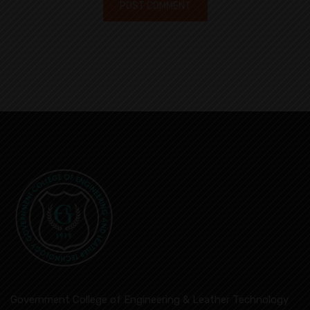
Government College of Engineering & Leather Technology