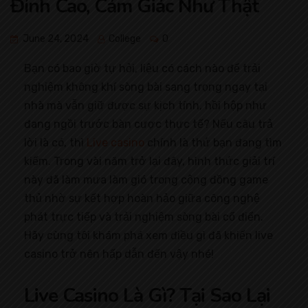
Đỉnh Cao, Cảm Giác Như Thật
June 24, 2024
College
0
Bạn có bao giờ tự hỏi, liệu có cách nào để trải
nghiệm không khí sòng bài sang trọng ngay tại
nhà mà vẫn giữ được sự kịch tính, hồi hộp như
đang ngồi trước bàn cược thực tế? Nếu câu trả
lời là có, thì
Live casino
chính là thứ bạn đang tìm
kiếm. Trong vài năm trở lại đây, hình thức giải trí
này đã làm mưa làm gió trong cộng đồng game
thủ nhờ sự kết hợp hoàn hảo giữa công nghệ
phát trực tiếp và trải nghiệm sòng bài cổ điển.
Hãy cùng tôi khám phá xem điều gì đã khiến live
casino trở nên hấp dẫn đến vậy nhé!
Live Casino Là Gì? Tại Sao Lại