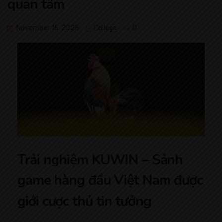
quan tâm
November 15, 2025
College
0
Trải nghiệm KUWIN – Sảnh
game hàng đầu Việt Nam được
giới cược thủ tin tưởng