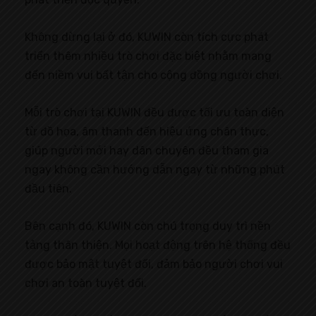
Không dừng lại ở đó, KUWIN còn tích cực phát
triển thêm nhiều trò chơi đặc biệt nhằm mang
đến niềm vui bất tận cho cộng đồng người chơi.
Mỗi trò chơi tại KUWIN đều được tối ưu toàn diện
từ đồ họa, âm thanh đến hiệu ứng chân thực,
giúp người mới hay dân chuyên đều tham gia
ngay không cần hướng dẫn ngay từ những phút
đầu tiên.
Bên cạnh đó, KUWIN còn chú trọng duy trì nền
tảng thân thiện. Mọi hoạt động trên hệ thống đều
được bảo mật tuyệt đối, đảm bảo người chơi vui
chơi an toàn tuyệt đối.