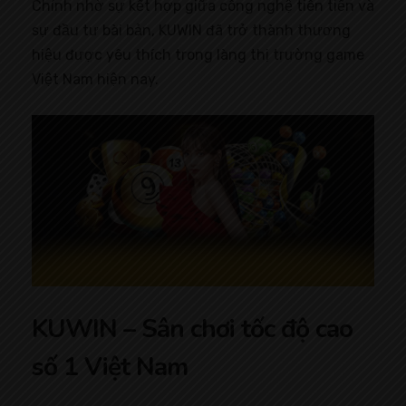
Chính nhờ sự kết hợp giữa công nghệ tiên tiến và
sự đầu tư bài bản, KUWIN đã trở thành thương
hiệu được yêu thích trong làng thị trường game
Việt Nam hiện nay.
KUWIN – Sân chơi tốc độ cao
số 1 Việt Nam