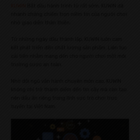
KUWIN
Bắt đầu hành trình từ rất sớm, KUWIN đã
nhanh chóng chiếm trọn niềm tin của người chơi
nhờ giao diện thân thiện.
Từ những ngày đầu thành lập, KUWIN luôn cam
kết phát triển đến chất lượng sản phẩm. Liên tục
cải tiến nhằm mang đến cho người chơi một môi
trường cược an toàn.
Nhờ đội ngũ vận hành chuyên môn cao, KUWIN
không chỉ trở thành điểm đến tin cậy mà còn tạo
nên dấu ấn riêng trong lĩnh vực trò chơi trực
tuyến tại Việt Nam.