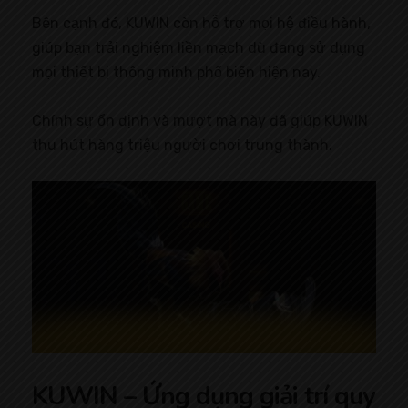
Bên cạnh đó, KUWIN còn hỗ trợ mọi hệ điều hành,
giúp bạn trải nghiệm liền mạch dù đang sử dụng
mọi thiết bị thông minh phổ biến hiện nay.
Chính sự ổn định và mượt mà này đã giúp KUWIN
thu hút hàng triệu người chơi trung thành.
KUWIN – Ứng dụng giải trí quy