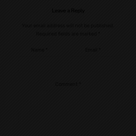
Leave a Reply
Your email address will not be published.
Required fields are marked
*
Name
*
Email
*
Comment
*