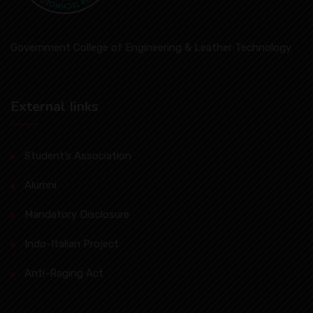
Government College of Engineering & Leather Technology
External Iinks
Student’s Association
Alumni
Mandatory Disclosure
Indo-Italian Project
Anti-Raging Act