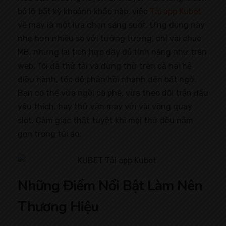
bỏ lỡ bất kỳ khoảnh khắc nào, việc
Tải app Kubet
về máy là một lựa chọn sáng suốt. Ứng dụng này
nhẹ hơn nhiều so với tưởng tượng, chỉ vài chục
MB, nhưng lại tích hợp đầy đủ tính năng như trên
web. Tôi đã thử tải và dùng thử trên cả hai hệ
điều hành, tốc độ phản hồi nhanh đến bất ngờ.
Bạn có thể vừa ngồi cà phê, vừa theo dõi trận đấu
yêu thích, hay thử vận may với vài vòng quay
slot. Cảm giác thật tuyệt khi mọi thứ đều nằm
gọn trong túi áo.
Những Điểm Nổi Bật Làm Nên
Thương Hiệu