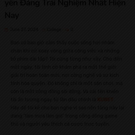
yến Đáng Trải Nghiệm Nhất Hiện
Nay
June 27, 2024
College
0
Bạn có bao giờ cảm thấy cuộc sống hơi nhàm
chán khi cứ xoay vòng giữa công việc và những
bộ phim dài tập? Tôi cũng từng như vậy. Cho đến
một ngày, tôi tình cờ khám phá ra một thế giới
giải trí hoàn toàn mới, nơi công nghệ và sự kịch
tính hòa quyện. Đó không chỉ là một sân chơi, mà
còn là một cộng đồng sôi động. Và cái tên khiến
tôi ấn tượng ngay từ lần đầu chính là
KUBET
.
Hãy để tôi kể cho bạn nghe vì sao nền tảng này lại
đang “làm mưa làm gió” trong cộng đồng game
thủ và người yêu thích cá cược trực tuyến.