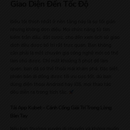
Giao Diện Đến Tốc Độ
Điều tôi thích nhất ở nền tảng này là sự tối giản
nhưng không đơn điệu. Mọi chức năng từ tìm
kiếm trận đấu, đặt cược, cho đến xem lịch sử giao
dịch đều được bố trí rất trực quan. Bạn không
cần phải là một chuyên gia công nghệ mới có thể
làm chủ được. Chỉ mất khoảng 5 phút để làm
quen, bạn đã có thể thoải mái khám phá. Đặc biệt,
phiên bản di động được tối ưu cực tốt, dù bạn
dùng điện thoại Android hay iOS, mọi thao tác
đều diễn ra trong tích tắc.
Tải App Kubet – Cánh Cổng Giải Trí Trong Lòng
Bàn Tay
Nếu bạn thường xuyên di chuyển và không muốn