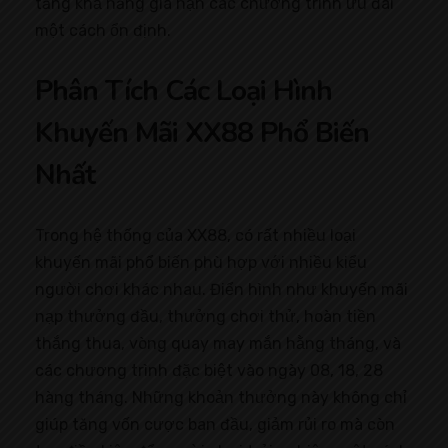
tăng khả năng gia hạn các chương trình ưu đãi
một cách ổn định.
Phân Tích Các Loại Hình
Khuyến Mãi XX88 Phổ Biến
Nhất
Trong hệ thống của XX88, có rất nhiều loại
khuyến mãi phổ biến phù hợp với nhiều kiểu
người chơi khác nhau. Điển hình như khuyến mãi
nạp thưởng đầu, thưởng chơi thử, hoàn tiền
thắng thua, vòng quay may mắn hằng tháng, và
các chương trình đặc biệt vào ngày 08, 18, 28
hàng tháng. Những khoản thưởng này không chỉ
giúp tăng vốn cược ban đầu, giảm rủi ro mà còn