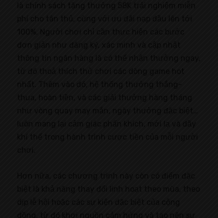
là chính sách tặng thưởng 58K trải nghiệm miễn
phí cho tân thủ, cùng với ưu đãi nạp đầu lên tới
100%. Người chơi chỉ cần thực hiện các bước
đơn giản như đăng ký, xác minh và cập nhật
thông tin ngân hàng là có thể nhận thưởng ngay,
từ đó thoả thích thử chơi các dòng game hot
nhất. Thêm vào đó, hệ thống thưởng thắng-
thua, hoàn tiền, và các giải thưởng hàng tháng
như vòng quay may mắn, ngày thưởng đặc biệt…
luôn mang lại cảm giác phấn khích, mới lạ và đầy
khí thế trong hành trình cược tiền của mỗi người
chơi.
Hơn nữa, các chương trình này còn có điểm đặc
biệt là khả năng thay đổi linh hoạt theo mùa, theo
dịp lễ hội hoặc các sự kiện đặc biệt của cộng
đồng, từ đó khơi nguồn cảm hứng và tạo nên sự