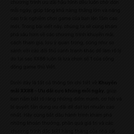
chương trình ưu đãi hậu hĩnh đều luôn chờ đón
mỗi ngày, giúp tăng khả năng thắng lớn và nâng
cao trải nghiệm chơi game của bạn lên tầm cao
mới. Trong bài viết này, chúng ta sẽ cùng khám
phá sâu hơn về các chương trình khuyến mãi,
cách tham gia, lưu ý quan trọng, cũng như so
sánh với các đối thủ cạnh tranh khác để làm rõ lý
do tại sao XX88 luôn là lựa chọn số 1 của cộng
đồng game thủ Việt.
Dưới đây là tất cả thông tin chi tiết về
Khuyến
mãi XX88 – Ưu đãi cực khủng mỗi ngày
, giúp
bạn nắm bắt rõ ràng những điểm mạnh, cơ hội và
bí quyết tận dụng ưu đãi để đạt lợi nhuận cao
nhất. Hãy cùng bắt đầu hành trình khám phá
những khoản thưởng, phần quà giá trị và các
chương trình đặc biệt hàng tháng của nhà cái