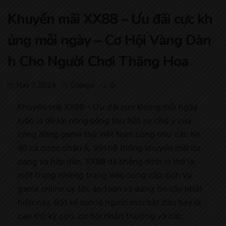
Khuyến mãi XX88 – Ưu đãi cực kh
ủng mỗi ngày – Cơ Hội Vàng Dàn
h Cho Người Chơi Thăng Hoa
May 7, 2024
College
0
Khuyến mãi XX88 – Ưu đãi cực khủng mỗi ngày
luôn là đề tài nóng bỏng thu hút sự chú ý của
cộng đồng game thủ Việt Nam cũng như các tín
đồ cá cược châu Á. Với hệ thống khuyến mãi đa
dạng và hấp dẫn, XX88 đã khẳng định vị thế là
một trong những trang web cung cấp dịch vụ
game online uy tín, an toàn và đáng tin cậy nhất
hiện nay. Bất kể bạn là người mới bắt đầu hay là
cao thủ kỳ cựu, cơ hội nhận thưởng và các