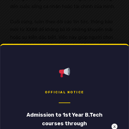
đến cuộc sống cá nhân hoặc tài chính của mình.
Cuối cùng, luôn theo dõi các tin tức, thông báo
mới từ XX88 để không bỏ lỡ những khuyến mãi
hoặc sự kiện đặc biệt. Việc này giúp người chơi
tối đa hoá lợi ích, tận dụng các phần thưởng
nhanh chóng và hiệu quả, đồng thời duy trì thói
quen chơi game lành mạnh, có trách nhiệm.
XX88: So Sánh Ưu Đãi Khuyến
Mãi Với Các Nhà Cái Khác Trên
OFFICIAL NOTICE
Thị Trường
Admission to 1st Year B.Tech
Trong thị trường game online, các nhà cái cạnh
courses through
tranh rất gay gấn về các chương trình khuyến