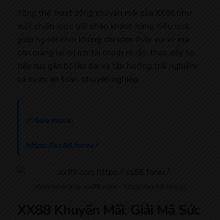
Tổng thể, hoạt động khuyến mãi của XX88 như
một chiến lược giữ chân khách hàng hiệu quả,
giúp người chơi không chỉ cảm thấy vui vẻ mà
còn mang lại lợi ích tài chính rõ rệt, thúc đẩy họ
tiếp tục gắn bó lâu dài và tận hưởng trải nghiệm
cá cược an toàn, chuyên nghiệp.
See more:
https://xx88.forex/
Hình minh họa: xx88.com – https://xx88.forex/
XX88 Khuyến Mãi: Giải Mã Sức