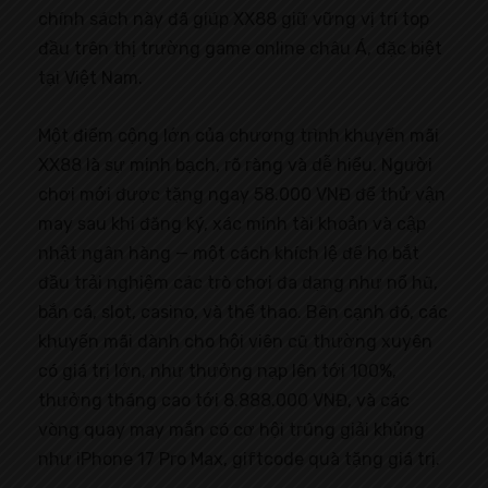
chính sách này đã giúp XX88 giữ vững vị trí top
đầu trên thị trường game online châu Á, đặc biệt
tại Việt Nam.
Một điểm cộng lớn của chương trình khuyến mãi
XX88 là sự minh bạch, rõ ràng và dễ hiểu. Người
chơi mới được tặng ngay 58.000 VNĐ để thử vận
may sau khi đăng ký, xác minh tài khoản và cập
nhật ngân hàng — một cách khích lệ để họ bắt
đầu trải nghiệm các trò chơi đa dạng như nổ hũ,
bắn cá, slot, casino, và thể thao. Bên cạnh đó, các
khuyến mãi dành cho hội viên cũ thường xuyên
có giá trị lớn, như thưởng nạp lên tới 100%,
thưởng tháng cao tới 8.888.000 VNĐ, và các
vòng quay may mắn có cơ hội trúng giải khủng
như iPhone 17 Pro Max, giftcode quà tặng giá trị.