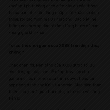
khoảng 1 phút bằng cách điền đầy đủ các thông
tin cơ bản như tên đăng nhập, mật khẩu, số điện
thoại, rồi xác minh mã OTP là xong. Đặc biệt, hệ
thống còn hướng dẫn rõ ràng từng bước để bạn
không gặp khó khăn.
Tôi có thể chơi game của XX88 trên điện thoại
không?
Chắc chắn rồi. Nền tảng của XX88 được tối ưu
cho di động, giúp bạn dễ dàng truy cập chơi
game mọi lúc mọi nơi qua trình duyệt hoặc tải
app riêng dành cho iOS và Android. Giao diện thân
thiện, mượt mà giúp trải nghiệm trở nên vô cùng
tiện lợi.