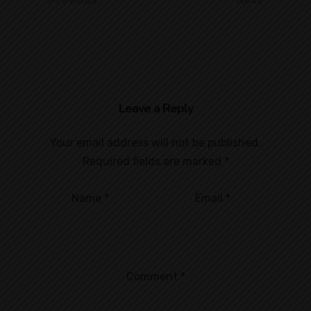
Leave a Reply
Your email address will not be published.
Required fields are marked
*
Name
*
Email
*
Comment
*