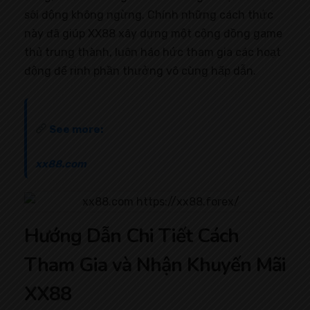
sôi động không ngừng. Chính những cách thức
này đã giúp XX88 xây dựng một cộng đồng game
thủ trung thành, luôn háo hức tham gia các hoạt
động để rinh phần thưởng vô cùng hấp dẫn.
See more:
xx88.com
Hướng Dẫn Chi Tiết Cách
Tham Gia và Nhận Khuyến Mãi
XX88