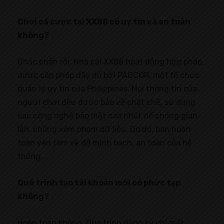
Chơi cá cược tại XX88 có uy tín và an toàn
không?
Chắc chắn rồi. Nhà cái XX88 hoạt động hợp pháp,
được cấp phép đầy đủ bởi PAGCOR, một tổ chức
quản lý uy tín của Philippines. Mọi thông tin của
người chơi đều được bảo vệ chặt chẽ, sử dụng
các công nghệ bảo mật cao nhất để chống gian
lận, chống xâm phạm dữ liệu. Do đó, bạn hoàn
toàn yên tâm về độ minh bạch, an toàn của hệ
thống.
Quá trình tạo tài khoản mới có phức tạp
không?
Hoàn toàn không. Quá trình đăng ký chỉ mất