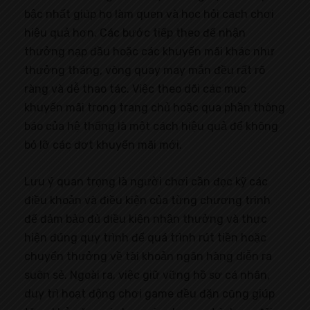
bậc nhất giúp họ làm quen và học hỏi cách chơi
hiệu quả hơn. Các bước tiếp theo để nhận
thưởng nạp đầu hoặc các khuyến mãi khác như
thưởng tháng, vòng quay may mắn đều rất rõ
ràng và dễ thao tác. Việc theo dõi các mục
khuyến mãi trong trang chủ hoặc qua phần thông
báo của hệ thống là một cách hiệu quả để không
bỏ lỡ các đợt khuyến mãi mới.
Lưu ý quan trọng là người chơi cần đọc kỹ các
điều khoản và điều kiện của từng chương trình
để đảm bảo đủ điều kiện nhận thưởng và thực
hiện đúng quy trình để quá trình rút tiền hoặc
chuyển thưởng về tài khoản ngân hàng diễn ra
suôn sẻ. Ngoài ra, việc giữ vững hồ sơ cá nhân,
duy trì hoạt động chơi game đều đặn cũng giúp