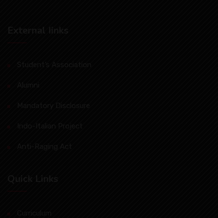
External Iinks
Student’s Association
Alumni
Mandatory Disclosure
Indo-Italian Project
Anti-Raging Act
Quick Links
Curriculum