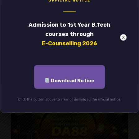
OFFICIAL NOTICE
về mức cược tối thiểu, tối đa. Nhớ rằng, sử dụng
đúng cách và tuân thủ quy định sẽ giúp bạn
tránh mất quyền lợi và đảm bảo nhận thưởng
Admission to 1st Year B.Tech
nhanh chóng. Đặc biệt, hãy luôn cập nhật các
courses through
tiêu chuẩn mới nhất từ da88 để không bỏ lỡ các
E-Counselling 2026
chương trình hấp dẫn và phù hợp nhất với chiến
lược cá cược của mình.
Mẹo Tối Ưu Hóa Lợi Nhuận từ
Download Notice
Khuyến Mãi DA88
Click the button above to view or download the official notice.