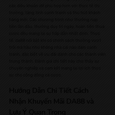
các điều khoản để phù hợp hơn với thực tế thị
trường, tăng tính cạnh tranh và thu hút khách
hàng mới. Các chương trình như thưởng nạp
tiền lần đầu, thưởng duy trì ngày, hoàn tiền thua
cược đều mang lại sự hấp dẫn nhất định. Thực
tế, da88 nổi bật khi có chính sách thưởng vượt
trội mà hầu như không nhà cái nào dám cạnh
tranh, đặc biệt về ưu đãi dành cho các thành viên
trung thành. Đánh giá chi tiết này cho thấy sự
chuyên nghiệp và cam kết mang lại lợi ích thực
sự cho cộng đồng cá cược.
Hướng Dẫn Chi Tiết Cách
Nhận Khuyến Mãi DA88 và
Lưu Ý Quan Trọng