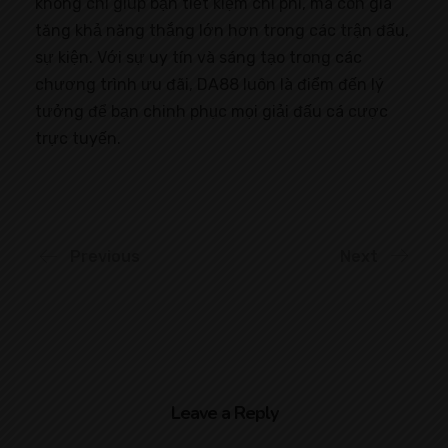
không chỉ giúp bạn tiết kiệm chi phí, mà còn gia
tăng khả năng thắng lớn hơn trong các trận đấu,
sự kiện. Với sự uy tín và sáng tạo trong các
chương trình ưu đãi, DA88 luôn là điểm đến lý
tưởng để bạn chinh phục mọi giải đấu cá cược
trực tuyến.
Previous
Next
Leave a Reply