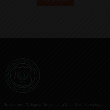
Government College of Engineering & Leather Technology