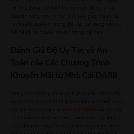
lợi nhỏ, đồng thời biết khi nào nên dừng lại và
chuyển sang cược khác. Việc này giúp tránh rủi
ro thua lỗ quá lớn, trong khi vẫn tận dụng các ưu
đãi để tối đa hóa lợi nhuận trong dài hạn.
Đánh Giá Độ Uy Tín và An
Toàn của Các Chương Trình
Khuyến Mãi từ Nhà Cái DA88
Trong môi trường cá cược trực tuyến, độ tin cậy
và an toàn là hai yếu tố quyết định sự thành công
của bất kỳ nhà cái nào.
Nhà Cái DA88
nổi bật với
hệ thống bảo mật tiên tiến, cùng với giấy phép
hoạt động rõ ràng từ các tổ chức có uy tín, đảm
bảo cho người chơi cảm thấy yên tâm khi tham