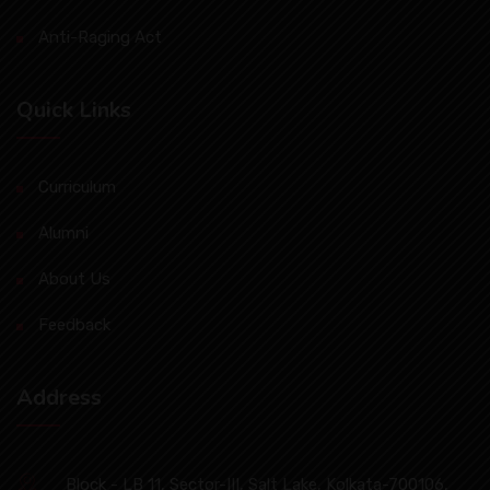
Anti-Raging Act
Quick Links
Curriculum
Alumni
About Us
Feedback
Address
Block - LB 11, Sector-III, Salt Lake, Kolkata-700106,