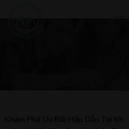
Khám Phá Ưu Đãi Hấp Dẫn Tại Kh