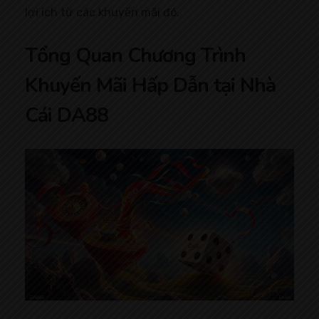
lợi ích từ các khuyến mãi đó.
Tổng Quan Chương Trình
Khuyến Mãi Hấp Dẫn tại Nhà
Cái DA88