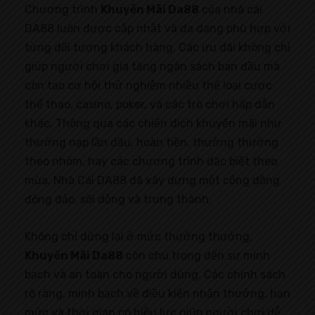
Chương trình
Khuyến Mãi Da88
của nhà cái
DA88 luôn được cập nhật và đa dạng phù hợp với
từng đối tượng khách hàng. Các ưu đãi không chỉ
giúp người chơi gia tăng ngân sách ban đầu mà
còn tạo cơ hội thử nghiệm nhiều thể loại cược
thể thao, casino, poker, và các trò chơi hấp dẫn
khác. Thông qua các chiến dịch khuyến mãi như
thưởng nạp lần đầu, hoàn tiền, thưởng thưởng
theo nhóm, hay các chương trình đặc biệt theo
mùa, Nhà Cái DA88 đã xây dựng một cộng đồng
đông đảo, sôi động và trung thành.
Không chỉ dừng lại ở mức thưởng thưởng,
Khuyến Mãi Da88
còn chú trọng đến sự minh
bạch và an toàn cho người dùng. Các chính sách
rõ ràng, minh bạch về điều kiện nhận thưởng, hạn
mức và thời gian có hiệu lực giúp người chơi dễ