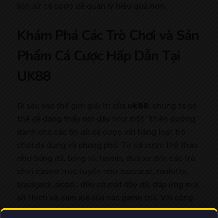
lịch sử cá cược để quản lý hiệu quả hơn.
Khám Phá Các Trò Chơi và Sản
Phẩm Cá Cược Hấp Dẫn Tại
UK88
Đi sâu vào thế giới giải trí của
uk88
, chúng ta có
thể dễ dàng thấy nơi đây như một “thiên đường”
dành cho các tín đồ cá cược với hàng loạt trò
chơi đa dạng và phong phú. Từ cá cược thể thao
như bóng đá, bóng rổ, tennis, đua xe đến các trò
chơi casino trực tuyến như baccarat, roulette,
blackjack, sicbo… đều có mặt đầy đủ, đáp ứng mọi
sở thích và đam mê của các game thủ. Với công
nghệ phát triển mạnh mẽ,
uk88
còn cung cấp