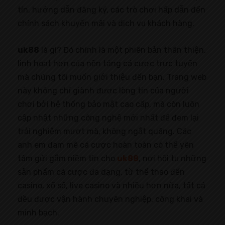
tín, hướng dẫn đăng ký, các trò chơi hấp dẫn đến
chính sách khuyến mãi và dịch vụ khách hàng.
uk88
là gì? Đó chính là một phiên bản thân thiện,
linh hoạt hơn của nền tảng cá cược trực tuyến
mà chúng tôi muốn giới thiệu đến bạn. Trang web
này không chỉ giành được lòng tin của người
chơi bởi hệ thống bảo mật cao cấp, mà còn luôn
cập nhật những công nghệ mới nhất để đem lại
trải nghiệm mượt mà, không ngắt quãng. Các
anh em đam mê cá cược hoàn toàn có thể yên
tâm gửi gắm niềm tin cho
uk88
, nơi hội tụ những
sản phẩm cá cược đa dạng, từ thể thao đến
casino, xổ số, live casino và nhiều hơn nữa, tất cả
đều được vận hành chuyên nghiệp, công khai và
minh bạch.