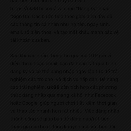
đầu tiên, bạn chỉ cần truy cập vào
https://uk88.br.com/ và chọn “Đăng ký” hoặc
“Sign Up”. Các bước tiếp theo gồm điền đầy đủ
các thông tin cá nhân như họ tên, ngày sinh,
email, số điện thoại và tạo mật khẩu mạnh bảo vệ
tài khoản của bạn.
Sau khi xác nhận thông tin qua mã OTP gửi về
điện thoại hoặc email, bạn đã hoàn tất quá trình
đăng ký và có thể đăng nhập ngay lập tức để trải
nghiệm các trò chơi và dịch vụ hấp dẫn. Để nâng
cao trải nghiệm,
uk88
còn tích hợp các phương
thức đăng nhập qua mạng xã hội như Facebook
hoặc Google, giúp người chơi tiết kiệm thời gian
và thao tác nhanh hơn rất nhiều. Việc đăng nhập
thành công sẽ giúp bạn dễ dàng nạp/rút tiền,
tham gia các hoạt động khuyến mãi và theo dõi