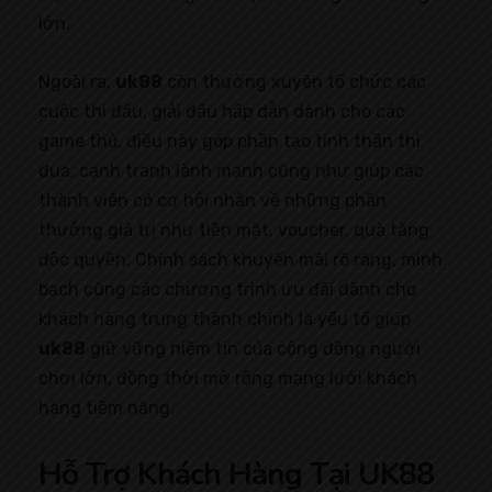
lớn.
Ngoài ra,
uk88
còn thường xuyên tổ chức các
cuộc thi đấu, giải đấu hấp dẫn dành cho các
game thủ, điều này góp phần tạo tinh thần thi
đua, cạnh tranh lành mạnh cũng như giúp các
thành viên có cơ hội nhận về những phần
thưởng giá trị như tiền mặt, voucher, quà tặng
độc quyền. Chính sách khuyến mãi rõ ràng, minh
bạch cùng các chương trình ưu đãi dành cho
khách hàng trung thành chính là yếu tố giúp
uk88
giữ vững niềm tin của cộng đồng người
chơi lớn, đồng thời mở rộng mạng lưới khách
hàng tiềm năng.
Hỗ Trợ Khách Hàng Tại UK88