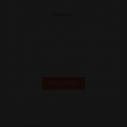
Comment
*