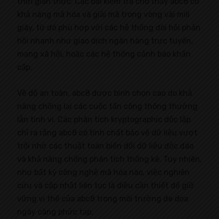
thời gian thực. Các bài kiểm tra cho thấy abc8 có
khả năng mã hóa và giải mã trong vòng vài mili
giây, từ đó phù hợp với các hệ thống đòi hỏi phản
hồi nhanh như giao dịch ngân hàng trực tuyến,
mạng xã hội, hoặc các hệ thống cảnh báo khẩn
cấp.
Về độ an toàn, abc8 được bình chọn cao do khả
năng chống lại các cuộc tấn công thông thường
lẫn tinh vi. Các phân tích kryptographic độc lập
chỉ ra rằng abc8 có tính chất bảo vệ dữ liệu vượt
trội nhờ các thuật toán biến đổi dữ liệu độc đáo
và khả năng chống phân tích thống kê. Tuy nhiên,
như bất kỳ công nghệ mã hóa nào, việc nghiên
cứu và cập nhật liên tục là điều cần thiết để giữ
vững vị thế của abc8 trong môi trường đe dọa
ngày càng phức tạp.