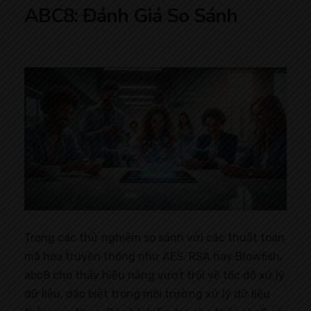
ABC8: Đánh Giá So Sánh
Trong các thử nghiệm so sánh với các thuật toán
mã hóa truyền thống như AES, RSA hay Blowfish,
abc8 cho thấy hiệu năng vượt trội về tốc độ xử lý
dữ liệu, đặc biệt trong môi trường xử lý dữ liệu