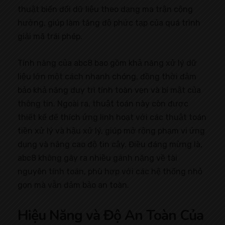
thuật biến đổi dữ liệu theo dạng ma trận cộng
hưởng, giúp làm tăng độ phức tạp của quá trình
giải mã trái phép.
Tính năng của abc8 bao gồm khả năng xử lý dữ
liệu lớn một cách nhanh chóng, đồng thời đảm
bảo khả năng duy trì tính toàn vẹn và bí mật của
thông tin. Ngoài ra, thuật toán này còn được
thiết kế để thích ứng linh hoạt với các thuật toán
tiền xử lý và hậu xử lý, giúp mở rộng phạm vi ứng
dụng và nâng cao độ tin cậy. Điều đáng mừng là,
abc8 không gây ra nhiều gánh nặng về tài
nguyên tính toán, phù hợp với các hệ thống nhỏ
gọn mà vẫn đảm bảo an toàn.
Hiệu Năng và Độ An Toàn Của