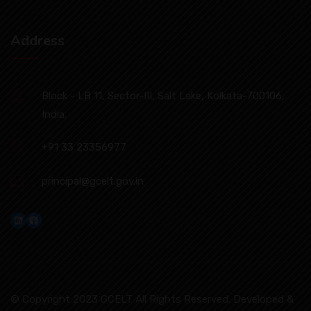
Address
Block - LB 11, Sector-III, Salt Lake, Kolkata-700106,
India.
+91 33 23356977
principal@gcelt.gov.in
LinkedIn
Facebook
© Copyright 2023 GCELT All Rights Reserved. Developed &