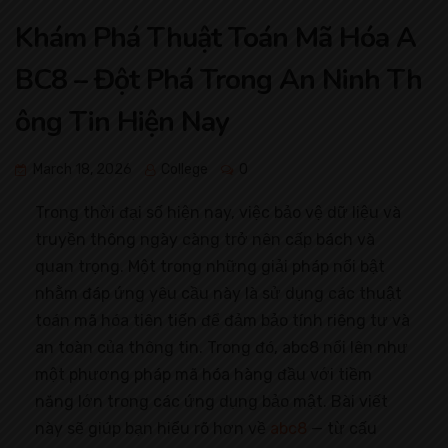
Khám Phá Thuật Toán Mã Hóa A
BC8 – Đột Phá Trong An Ninh Th
ông Tin Hiện Nay
March 18, 2026
College
0
Trong thời đại số hiện nay, việc bảo vệ dữ liệu và
truyền thông ngày càng trở nên cấp bách và
quan trọng. Một trong những giải pháp nổi bật
nhằm đáp ứng yêu cầu này là sử dụng các thuật
toán mã hóa tiên tiến để đảm bảo tính riêng tư và
an toàn của thông tin. Trong đó, abc8 nổi lên như
một phương pháp mã hóa hàng đầu với tiềm
năng lớn trong các ứng dụng bảo mật. Bài viết
này sẽ giúp bạn hiểu rõ hơn về
abc8
— từ cấu