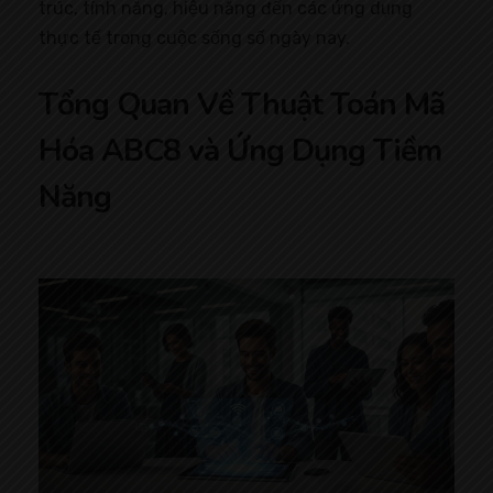
trúc, tính năng, hiệu năng đến các ứng dụng
thực tế trong cuộc sống số ngày nay.
Tổng Quan Về Thuật Toán Mã
Hóa ABC8 và Ứng Dụng Tiềm
Năng