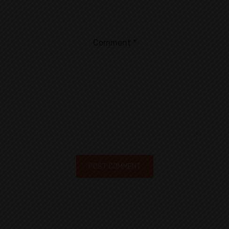
Comment
*