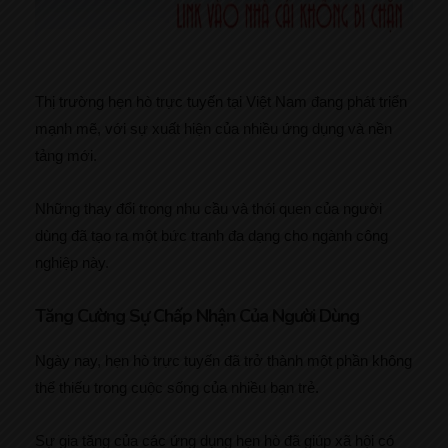
Thị trường hẹn hò trực tuyến tại Việt Nam đang phát triển
mạnh mẽ, với sự xuất hiện của nhiều ứng dụng và nền
tảng mới.
Những thay đổi trong nhu cầu và thói quen của người
dùng đã tạo ra một bức tranh đa dạng cho ngành công
nghiệp này.
Tăng Cường Sự Chấp Nhận Của Người Dùng
Ngày nay, hẹn hò trực tuyến đã trở thành một phần không
thể thiếu trong cuộc sống của nhiều bạn trẻ.
Sự gia tăng của các ứng dụng hẹn hò đã giúp xã hội có