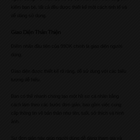
kiếm bạn bè, tất cả đều được thiết kế một cách tinh tế và
dễ dàng sử dụng.
Giao Diện Thân Thiện
Điểm nhấn đầu tiên của 99OK chính là giao diện người
dùng.
Giao diện được thiết kế rõ ràng, dễ sử dụng với các biểu
tượng dễ hiểu.
Bạn có thể nhanh chóng tạo một hồ sơ cá nhân bằng
cách làm theo các bước đơn giản, bao gồm việc cung
cấp thông tin về bản thân như tên, tuổi, sở thích và hình
ảnh.
Sự đơn giản này giúp người dùng dễ dàng tham gia và