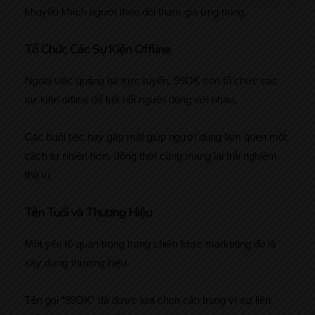
khuyến khích người theo dõi tham gia ứng dụng.
Tổ Chức Các Sự Kiện Offline
Ngoài việc quảng bá trực tuyến, 99OK còn tổ chức các
sự kiện offline để kết nối người dùng với nhau.
Các buổi tiệc hay gặp mặt giúp người dùng làm quen một
cách tự nhiên hơn, đồng thời cũng mang lại trải nghiệm
thú vị.
Tên Tuổi và Thương Hiệu
Một yếu tố quan trọng trong chiến lược marketing đó là
xây dựng thương hiệu.
Tên gọi “99OK” đã được lựa chọn cẩn trọng vì sự liên