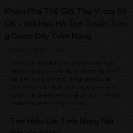
Khám Phá Thế Giới Thú Vị của 99
OK – Nơi Hẹn Hò Trực Tuyến Tron
g Game Đầy Tiềm Năng
December 7, 2024
College
0
99OK
là một trong những nền tảng hẹn hò trực tuyến
đang thu hút sự chú ý của nhiều bạn trẻ hiện nay. Được
phát triển với mục tiêu kết nối những người độc thân,
99OK không chỉ đơn thuần là một ứng dụng hẹn hò mà
còn là nơi để tìm kiếm tình yêu, kết bạn và chia sẻ những
khoảnh khắc tuyệt vời trong cuộc sống.
Tìm Hiểu Các Tính Năng Nổi