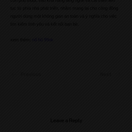
còn phụ thuộc vào khả năng lắng nghe và cải thiện liên
tục từ phía nhà phát triển, nhằm mang lại cho công đồng
người dùng một không gian an toàn và ý nghĩa cho việc
tìm kiếm tình yêu và kết nối bạn bè.
xem thêm:
nổ hũ 99ok
Previous
Next
Leave a Reply