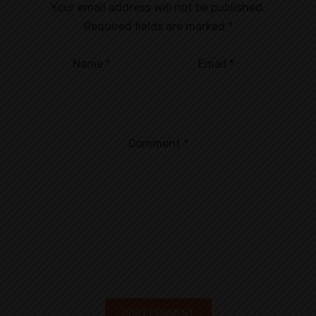
Your email address will not be published.
Required fields are marked
*
Name
*
Email
*
Comment
*