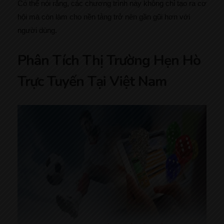
Có thể nói rằng, các chương trình này không chỉ tạo ra cơ
hội mà còn làm cho nền tảng trở nên gần gũi hơn với
người dùng.
Phân Tích Thị Trường Hẹn Hò
Trực Tuyến Tại Việt Nam