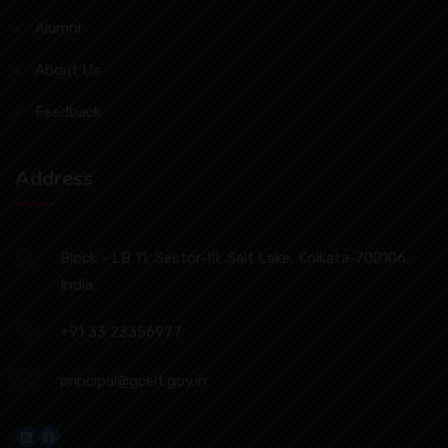
Alumni
About Us
Feedback
Address
Block - LB 11, Sector-III, Salt Lake, Kolkata-700106,
India.
+91 33 23356977
principal@gcelt.gov.in
LinkedIn
Facebook