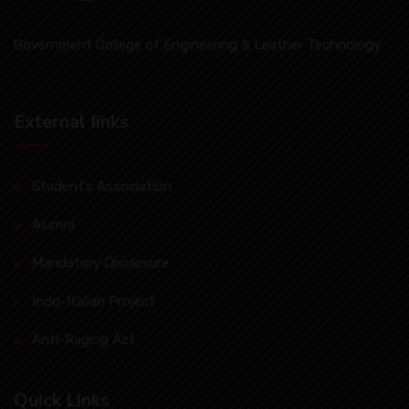
Government College of Engineering & Leather Technology
External Iinks
Student’s Association
Alumni
Mandatory Disclosure
Indo-Italian Project
Anti-Raging Act
Quick Links