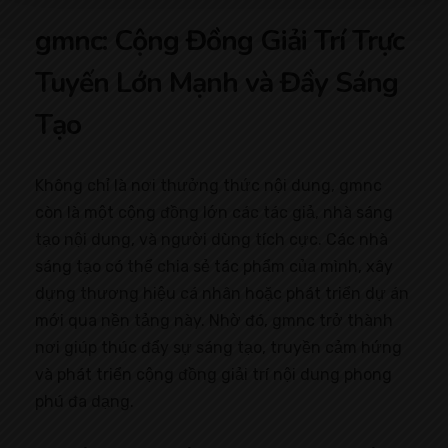
gmnc: Cộng Đồng Giải Trí Trực
Tuyến Lớn Mạnh và Đầy Sáng
Tạo
Không chỉ là nơi thưởng thức nội dung, gmnc
còn là một cộng đồng lớn các tác giả, nhà sáng
tạo nội dung, và người dùng tích cực. Các nhà
sáng tạo có thể chia sẻ tác phẩm của mình, xây
dựng thương hiệu cá nhân hoặc phát triển dự án
mới qua nền tảng này. Nhờ đó, gmnc trở thành
nơi giúp thúc đẩy sự sáng tạo, truyền cảm hứng
và phát triển cộng đồng giải trí nội dung phong
phú đa dạng.