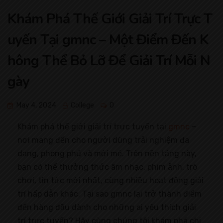
Khám Phá Thế Giới Giải Trí Trực T
uyến Tại gmnc – Một Điểm Đến K
hông Thể Bỏ Lỡ Để Giải Trí Mỗi N
gày
May 4, 2024
College
0
Khám phá thế giới giải trí trực tuyến tại
gmnc
–
nơi mang đến cho người dùng trải nghiệm đa
dạng, phong phú và mới mẻ. Trên nền tảng này,
bạn có thể thưởng thức âm nhạc, phim ảnh, trò
chơi, tin tức mới nhất, cùng nhiều hoạt động giải
trí hấp dẫn khác. Tại sao gmnc lại trở thành điểm
đến hàng đầu dành cho những ai yêu thích giải
trí trực tuyến? Hãy cùng chúng tôi khám phá chi