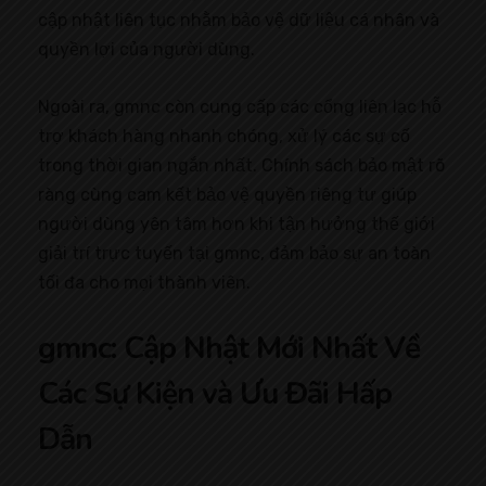
cập nhật liên tục nhằm bảo vệ dữ liệu cá nhân và
quyền lợi của người dùng.
Ngoài ra, gmnc còn cung cấp các cổng liên lạc hỗ
trợ khách hàng nhanh chóng, xử lý các sự cố
trong thời gian ngắn nhất. Chính sách bảo mật rõ
ràng cùng cam kết bảo vệ quyền riêng tư giúp
người dùng yên tâm hơn khi tận hưởng thế giới
giải trí trực tuyến tại gmnc, đảm bảo sự an toàn
tối đa cho mọi thành viên.
gmnc: Cập Nhật Mới Nhất Về
Các Sự Kiện và Ưu Đãi Hấp
Dẫn