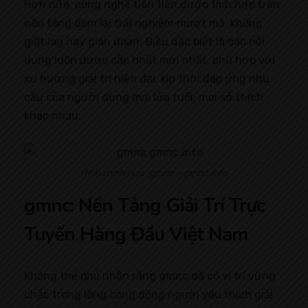
Hơn nữa, công nghệ tiên tiến được tích hợp trên
nền tảng đem lại trải nghiệm mượt mà, không
giật lag hay gián đoạn. Điều đặc biệt là các nội
dung luôn được cập nhật mới nhất, phù hợp với
xu hướng giải trí hiện đại, kịp thời đáp ứng nhu
cầu của người dùng mọi lứa tuổi, mọi sở thích
khác nhau.
Hình minh họa: gmnc – gmnc.info
gmnc: Nền Tảng Giải Trí Trực
Tuyến Hàng Đầu Việt Nam
Không thể phủ nhận rằng gmnc đã có vị trí vững
chắc trong lòng cộng đồng người yêu thích giải