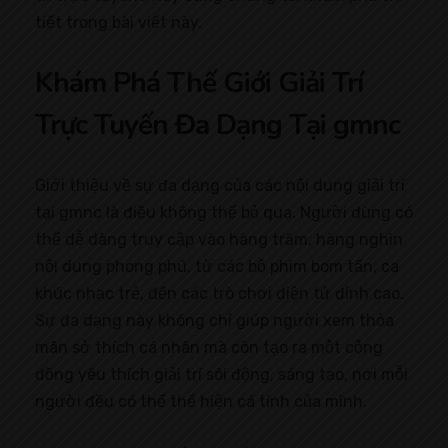
tiết trong bài viết này.
Khám Phá Thế Giới Giải Trí
Trực Tuyến Đa Dạng Tại gmnc
Giới thiệu về sự đa dạng của các nội dung giải trí
tại gmnc là điều không thể bỏ qua. Người dùng có
thể dễ dàng truy cập vào hàng trăm, hàng nghìn
nội dung phong phú, từ các bộ phim bom tấn, ca
khúc nhạc trẻ, đến các trò chơi điện tử đỉnh cao.
Sự đa dạng này không chỉ giúp người xem thỏa
mãn sở thích cá nhân mà còn tạo ra một cộng
đồng yêu thích giải trí sôi động, sáng tạo, nơi mỗi
người đều có thể thể hiện cá tính của mình.