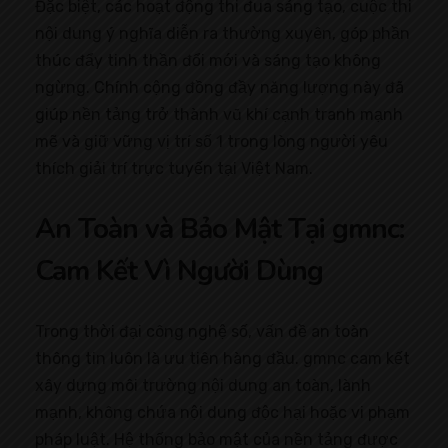
Đặc biệt, các hoạt động thi đua sáng tạo, cuộc thi
nội dung ý nghĩa diễn ra thường xuyên, góp phần
thúc đẩy tinh thần đổi mới và sáng tạo không
ngừng. Chính cộng đồng đầy năng lượng này đã
giúp nền tảng trở thành vũ khí cạnh tranh mạnh
mẽ và giữ vững vị trí số 1 trong lòng người yêu
thích giải trí trực tuyến tại Việt Nam.
An Toàn và Bảo Mật Tại gmnc:
Cam Kết Vì Người Dùng
Trong thời đại công nghệ số, vấn đề an toàn
thông tin luôn là ưu tiên hàng đầu. gmnc cam kết
xây dựng môi trường nội dung an toàn, lành
mạnh, không chứa nội dung độc hại hoặc vi phạm
pháp luật. Hệ thống bảo mật của nền tảng được