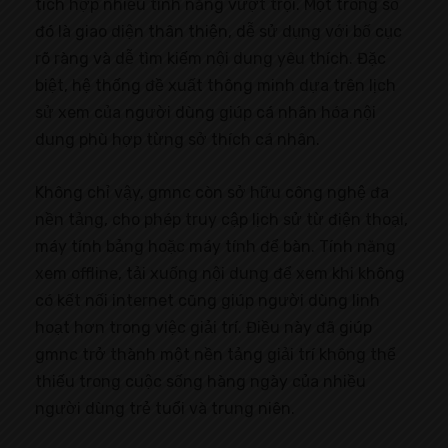
tích hợp nhiều tính năng vượt trội. Một trong số
đó là giao diện thân thiện, dễ sử dụng với bố cục
rõ ràng và dễ tìm kiếm nội dung yêu thích. Đặc
biệt, hệ thống đề xuất thông minh dựa trên lịch
sử xem của người dùng giúp cá nhân hóa nội
dung phù hợp từng sở thích cá nhân.
Không chỉ vậy, gmnc còn sở hữu công nghệ đa
nền tảng, cho phép truy cập lịch sử từ điện thoại,
máy tính bảng hoặc máy tính để bàn. Tính năng
xem offline, tải xuống nội dung để xem khi không
có kết nối internet cũng giúp người dùng linh
hoạt hơn trong việc giải trí. Điều này đã giúp
gmnc trở thành một nền tảng giải trí không thể
thiếu trong cuộc sống hàng ngày của nhiều
người dùng trẻ tuổi và trung niên.