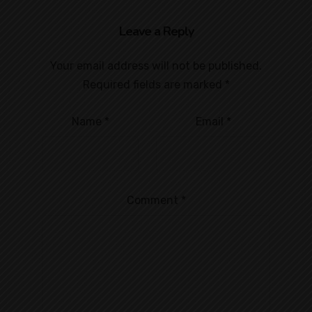
Leave a Reply
Your email address will not be published.
Required fields are marked
*
Name
*
Email
*
Comment
*