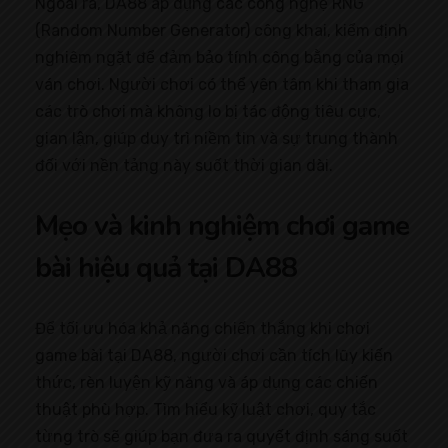
Ngoài ra, DA88 áp dụng các công nghệ RNG
(Random Number Generator) công khai, kiểm định
nghiêm ngặt để đảm bảo tính công bằng của mọi
ván chơi. Người chơi có thể yên tâm khi tham gia
các trò chơi mà không lo bị tác động tiêu cực,
gian lận, giúp duy trì niềm tin và sự trung thành
đối với nền tảng này suốt thời gian dài.
Mẹo và kinh nghiệm chơi game
bài hiệu quả tại DA88
Để tối ưu hóa khả năng chiến thắng khi chơi
game bài tại DA88, người chơi cần tích lũy kiến
thức, rèn luyện kỹ năng và áp dụng các chiến
thuật phù hợp. Tìm hiểu kỹ luật chơi, quy tắc
từng trò sẽ giúp bạn đưa ra quyết định sáng suốt