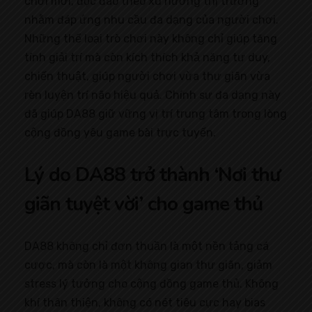
chơi mới, độc đáo theo xu hướng thị trường
nhằm đáp ứng nhu cầu đa dạng của người chơi.
Những thể loại trò chơi này không chỉ giúp tăng
tính giải trí mà còn kích thích khả năng tư duy,
chiến thuật, giúp người chơi vừa thư giãn vừa
rèn luyện trí não hiệu quả. Chính sự đa dạng này
đã giúp DA88 giữ vững vị trí trung tâm trong lòng
cộng đồng yêu game bài trực tuyến.
Lý do DA88 trở thành ‘Nơi thư
giãn tuyệt vời’ cho game thủ
DA88 không chỉ đơn thuần là một nền tảng cá
cược, mà còn là một không gian thư giãn, giảm
stress lý tưởng cho cộng đồng game thủ. Không
khí thân thiện, không có nét tiêu cực hay bias