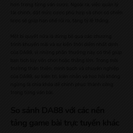
hơn trong từng ván cược. Ngoài ra, việc quản lý
tài chính, đặt mức cược phù hợp và chơi có chiến
lược sẽ giúp hạn chế rủi ro, tăng tỷ lệ thắng.
Một bí quyết nữa là đừng bỏ qua các chương
trình khuyến mãi và sự kiện thời điểm nhất định
của DA88, vì những phần thưởng này có thể giúp
bạn tích lũy vốn chơi hoặc thắng lớn. Trong môi
trường thân thiện, minh bạch và chuyên nghiệp
của DA88, sự kiên trì, kiên nhẫn và học hỏi không
ngừng là chìa khóa để chinh phục thành công
trong từng ván bài.
So sánh DA88 với các nền
tảng game bài trực tuyến khác