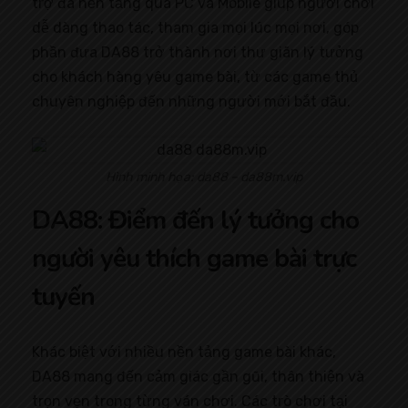
trợ đa nền tảng qua PC và Mobile giúp người chơi
dễ dàng thao tác, tham gia mọi lúc mọi nơi, góp
phần đưa DA88 trở thành nơi thư giãn lý tưởng
cho khách hàng yêu game bài, từ các game thủ
chuyên nghiệp đến những người mới bắt đầu.
Hình minh họa: da88 – da88m.vip
DA88: Điểm đến lý tưởng cho
người yêu thích game bài trực
tuyến
Khác biệt với nhiều nền tảng game bài khác,
DA88 mang đến cảm giác gần gũi, thân thiện và
trọn vẹn trong từng ván chơi. Các trò chơi tại