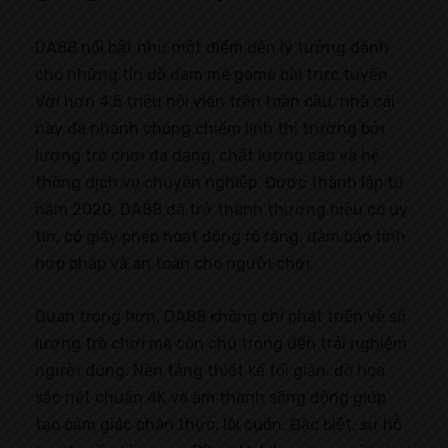
DA88 nổi bật như một điểm đến lý tưởng dành
cho những tín đồ đam mê game bài trực tuyến.
Với hơn 4.5 triệu hội viên trên toàn cầu, nhà cái
này đã nhanh chóng chiếm lĩnh thị trường bởi
lượng trò chơi đa dạng, chất lượng cao và hệ
thống dịch vụ chuyên nghiệp. Được thành lập từ
năm 2020, DA88 đã trở thành thương hiệu có uy
tín, có giấy phép hoạt động rõ ràng, đảm bảo tính
hợp pháp và an toàn cho người chơi.
Quan trọng hơn, DA88 không chỉ phát triển về số
lượng trò chơi mà còn chú trọng đến trải nghiệm
người dùng. Nền tảng thiết kế tối giản, đồ họa
sắc nét chuẩn 4K và âm thanh sống động giúp
tạo cảm giác chân thực, lôi cuốn. Đặc biệt, sự hỗ