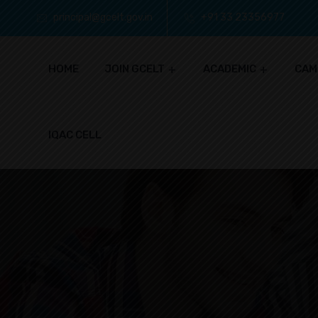
principal@gcelt.gov.in
+91 33 23356977
HOME
JOIN GCELT
ACADEMIC
CAM
IQAC CELL