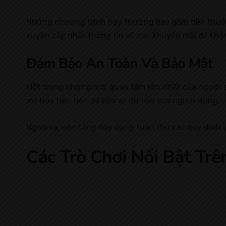
Những chương trình này thường bao gồm tiền thưởng
xuyên cập nhật thông tin về các khuyến mãi để không
Đảm Bảo An Toàn Và Bảo Mật
Một trong những mối quan tâm lớn nhất của người c
mã hóa tiên tiến để bảo vệ dữ liệu của người dùng.
Ngoài ra, nền tảng này cũng tuân thủ các quy định 
Các Trò Chơi Nổi Bật Trê