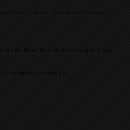
ới giải thưởng hấp dẫn. Người chơi nên thường
in cá nhân. Rikbet Team cam kết sử dụng công nghệ
chơi yên tâm hơn khi tham gia.