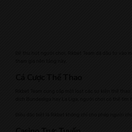
Để thu hút người chơi, Rikbet Team đã đầu tư vào mộ
tham gia nền tảng này.
Cá Cược Thể Thao
Rikbet Team cung cấp một loạt các sự kiện thể thao
địch Bundesliga hay La Liga, người chơi có thể tìm 
Điều đặc biệt là Rikbet không chỉ cho phép người ch
Casino Trực Tuyến