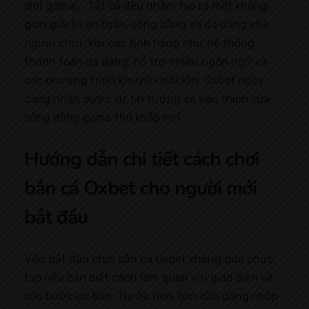
slot game,… Tất cả đều nhằm tạo ra một không
gian giải trí an toàn, công bằng và đa dạng cho
người chơi. Với các tính năng như hệ thống
thanh toán đa dạng, hỗ trợ nhiều ngôn ngữ và
các chương trình khuyến mãi lớn, Oxbet ngày
càng nhận được sự tin tưởng và yêu thích của
cộng đồng game thủ khắp nơi.
Hướng dẫn chi tiết cách chơi
bắn cá Oxbet cho người mới
bắt đầu
Việc bắt đầu chơi bắn cá Oxbet không quá phức
tạp nếu bạn biết cách làm quen với giao diện và
các bước cơ bản. Trước tiên, bạn cần đăng nhập