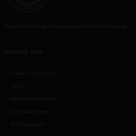
Government College of Engineering & Leather Technology
External Iinks
Student’s Association
Alumni
Mandatory Disclosure
Indo-Italian Project
Anti-Raging Act