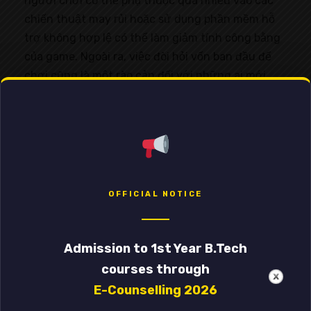
người chơi có thể phụ thuộc quá nhiều vào các
chiến thuật may rủi hoặc sử dụng phần mềm hỗ
trợ không hợp lệ có thể làm giảm tính công bằng
của game. Ngoài ra, việc đòi hỏi vốn ban đầu để
chơi cũng là một rào cản đối với những ai mới
hoặc ngân sách hạn chế. Mặc dù hệ thống đa
dạng, nhưng đôi khi nhà cái có thể nâng cấp một
số tính năng nhằm thúc đẩy người chơi nạp tiền
nhiều hơn hoặc chơi lâu dài hơn.
Tổng thể, bắn cá Oxbet là một trò chơi giải trí cực
OFFICIAL NOTICE
kỳ hấp dẫn, phù hợp với những ai yêu thích sự
thử thách và săn thưởng. Chỉ cần người chơi có
chiến lược hợp lý, kiểm soát cảm xúc và phân bổ
Admission to 1st Year B.Tech
nguồn vốn hợp lý, chắc chắn sẽ có những trải
courses through
nghiệm đáng nhớ cùng thế giới dưới đại dương
E-Counselling 2026
kỳ thú này.