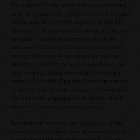
Trong quá trình trải nghiệm bắn cá Oxbet, chúng
ta dễ dàng nhận thấy những ưu điểm nổi bật giúp
trò chơi này thu hút nhiều người chơi. Đầu tiên,
đồ họa sắc nét, âm thanh sống động cùng lối chơi
đơn giản nhưng không kém phần hấp dẫn là
những điểm cộng lớn. Các tính năng hỗ trợ như
tường chắn, radar, và các vòng quay may mắn
làm tăng thêm phần thú vị, giúp người chơi cảm
thấy thoải mái, không nhàm chán khi tham gia
trong thời gian dài. Đồng thời, Oxbet còn cam kết
về tính công bằng, minh bạch qua hệ thống kiểm
tra và bảo mật, giúp người chơi yên tâm về khả
năng thắng thua và quyền lợi cá nhân.
Tuy nhiên, bên cạnh đó, bắn cá Oxbet cũng tồn
tại một số hạn chế nhất định. Hiện tượng một số