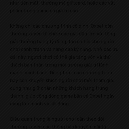
như tiền mặt, thưởng mã giftcard, hoặc các vật
phẩm trong game có giá trị cao.
Không chỉ các chương trình cố định, Oxbet còn
thường xuyên tổ chức các giải đấu lớn với tổng
giải thưởng hàng tỷ đồng, tạo cơ hội cho người
chơi cạnh tranh và nâng cao kỹ năng. Nhờ các ưu
đãi này, người chơi có thể gia tăng vốn và thử
thách bản thân trong môi trường giải trí lành
mạnh, minh bạch. Đồng thời, các chương trình
này còn khuyến khích người chơi mới tham gia,
cũng như giữ chân những khách hàng trung
thành, giúp cộng đồng game bắn cá Oxbet ngày
càng lớn mạnh và sôi động.
Điều quan trọng là người chơi cần theo dõi
thường xuyên các thông báo khuyến mãi từ