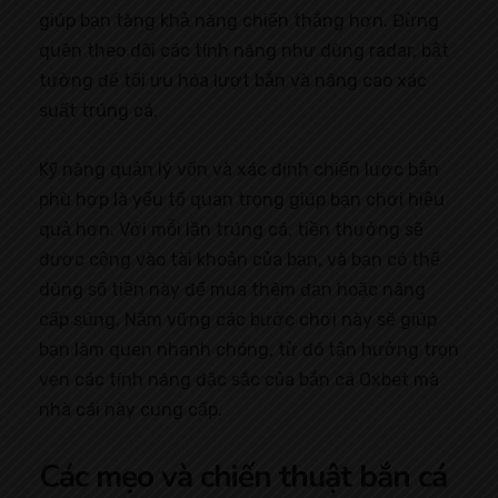
giúp bạn tăng khả năng chiến thắng hơn. Đừng
quên theo dõi các tính năng như dùng radar, bật
tường để tối ưu hóa lượt bắn và nâng cao xác
suất trúng cá.
Kỹ năng quản lý vốn và xác định chiến lược bắn
phù hợp là yếu tố quan trọng giúp bạn chơi hiệu
quả hơn. Với mỗi lần trúng cá, tiền thưởng sẽ
được cộng vào tài khoản của bạn, và bạn có thể
dùng số tiền này để mua thêm đạn hoặc nâng
cấp súng. Nắm vững các bước chơi này sẽ giúp
bạn làm quen nhanh chóng, từ đó tận hưởng trọn
vẹn các tính năng đặc sắc của bắn cá Oxbet mà
nhà cái này cung cấp.
Các mẹo và chiến thuật bắn cá