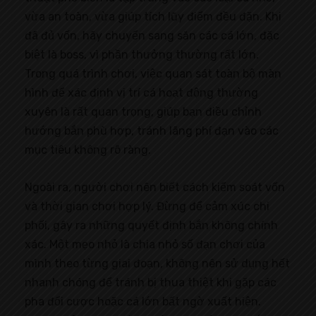
vừa an toàn, vừa giúp tích lũy điểm đều đặn. Khi
đã đủ vốn, hãy chuyển sang săn các cá lớn, đặc
biệt là boss, vì phần thưởng thường rất lớn.
Trong quá trình chơi, việc quan sát toàn bộ màn
hình để xác định vị trí cá hoạt động thường
xuyên là rất quan trọng, giúp bạn điều chỉnh
hướng bắn phù hợp, tránh lãng phí đạn vào các
mục tiêu không rõ ràng.
Ngoài ra, người chơi nên biết cách kiểm soát vốn
và thời gian chơi hợp lý. Đừng để cảm xúc chi
phối, gây ra những quyết định bắn không chính
xác. Một mẹo nhỏ là chia nhỏ số đạn chơi của
mình theo từng giai đoạn, không nên sử dụng hết
nhanh chóng để tránh bị thua thiệt khi gặp các
pha đổi cược hoặc cá lớn bất ngờ xuất hiện.