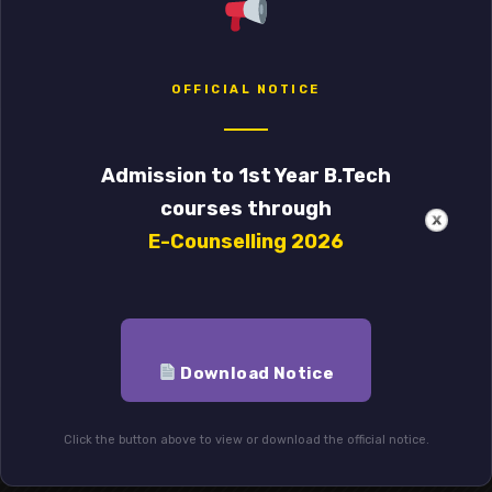
Casino Trực Tuyến
OFFICIAL NOTICE
Ngoài cá cược thể thao, BOT88 còn nổi bật với các trò
chơi casino trực tuyến chất lượng cao.
Admission to 1st Year B.Tech
Người chơi có thể tham gia vào các bàn chơi blackjack,
courses through
roulette, baccarat… với người chia bài thực sự. Điều này
E-Counselling 2026
mang lại cảm giác chân thực giống như đang chơi tại một
sòng bạc thật.
Nền tảng casino của BOT88 cũng tích hợp công nghệ
hiện đại, đảm bảo trải nghiệm chơi mượt mà và ổn định.
Download Notice
Slot Game Đầy Thú Vị
Click the button above to view or download the official notice.
BOT88 cũng không thiếu các trò chơi slot hấp dẫn.