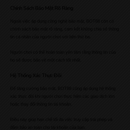
Chính Sách Bảo Mật Rõ Ràng
Ngoài việc áp dụng công nghệ bảo mật, BOT88 còn có
chính sách bảo mật rõ ràng, cam kết không chia sẻ thông
tin cá nhân của người chơi với bên thứ ba.
Người chơi có thể hoàn toàn yên tâm rằng thông tin của
họ sẽ được bảo vệ một cách tốt nhất.
Hệ Thống Xác Thực Đôi
Để tăng cường bảo mật, BOT88 cũng áp dụng hệ thống
xác thực đôi khi người chơi thực hiện các giao dịch lớn
hoặc thay đổi thông tin tài khoản.
Điều này giúp hạn chế tối đa việc truy cập trái phép và
đảm bảo an toàn cho tài khoản của bạn.