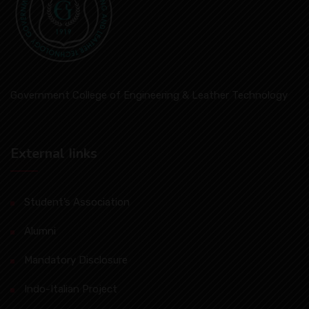
Government College of Engineering & Leather Technology
External Iinks
Student’s Association
Alumni
Mandatory Disclosure
Indo-Italian Project