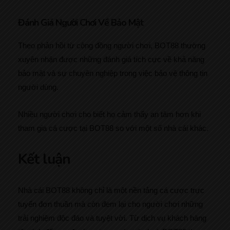
Đánh Giá Người Chơi Về Bảo Mật
Theo phản hồi từ cộng đồng người chơi, BOT88 thường
xuyên nhận được những đánh giá tích cực về khả năng
bảo mật và sự chuyên nghiệp trong việc bảo vệ thông tin
người dùng.
Nhiều người chơi cho biết họ cảm thấy an tâm hơn khi
tham gia cá cược tại BOT88 so với một số nhà cái khác.
Kết luận
Nhà cái BOT88 không chỉ là một nền tảng cá cược trực
tuyến đơn thuần mà còn đem lại cho người chơi những
trải nghiệm độc đáo và tuyệt vời. Từ dịch vụ khách hàng