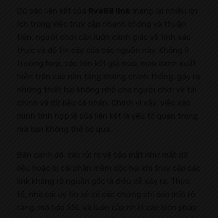
Dù các liên kết của
five88 link
mang lại nhiều lợi
ích trong việc truy cập nhanh chóng và thuận
tiện, người chơi cần luôn cảnh giác về tính xác
thực và độ tin cậy của các nguồn này. Không ít
trường hợp, các liên kết giả mạo, mạo danh xuất
hiện trên các nền tảng không chính thống, gây ra
những thiệt hại không nhỏ cho người chơi về tài
chính và dữ liệu cá nhân. Chính vì vậy, việc xác
minh tính hợp lệ của liên kết là yếu tố quan trọng
mà bạn không thể bỏ qua.
Bên cạnh đó, các rủi ro về bảo mật như mất dữ
liệu hoặc bị cài phần mềm độc hại khi truy cập các
link không rõ nguồn gốc là điều dễ xảy ra. Thực
tế, nhà cái uy tín sẽ có các chứng chỉ bảo mật rõ
ràng, mã hóa SSL và luôn cập nhật các biện pháp