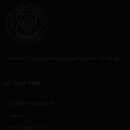
Government College of Engineering & Leather Technology
External Iinks
Student’s Association
Alumni
Mandatory Disclosure