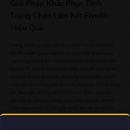
Giải Pháp Khắc Phục Tình
Trạng Chặn Liên Kết Five88
Hiệu Quả
Trong trường hợp gặp phải tình trạng chặn liên
kết
Five88
, giải pháp tối ưu đặc biệt là sử dụng
các công cụ hỗ trợ như VPN hoặc phần mềm đổi
địa chỉ IP. Đây là cách đơn giản, nhanh chóng để
vượt qua mọi giới hạn về mạng hoặc kiểm duyệt
của các nhà cung cấp dịch vụ internet. Song song
đó, bạn cần chứng minh tính xác thực của các
liên kết dự phòng, tránh truy cập vào các trang
web mạo danh có thể gây thiệt hại về tài chính
cũng như dữ liệu cá nhân.