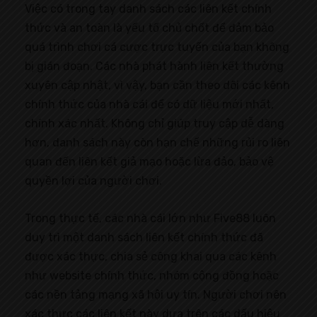
Việc có trong tay danh sách các liên kết chính
thức và an toàn là yếu tố chủ chốt để đảm bảo
quá trình chơi cá cược trực tuyến của bạn không
bị gián đoạn. Các nhà phát hành liên kết thường
xuyên cập nhật, vì vậy, bạn cần theo dõi các kênh
chính thức của nhà cái để có dữ liệu mới nhất,
chính xác nhất. Không chỉ giúp truy cập dễ dàng
hơn, danh sách này còn hạn chế những rủi ro liên
quan đến liên kết giả mạo hoặc lừa đảo, bảo vệ
quyền lợi của người chơi.
Trong thực tế, các nhà cái lớn như Five88 luôn
duy trì một danh sách liên kết chính thức đã
được xác thực, chia sẻ công khai qua các kênh
như website chính thức, nhóm cộng đồng hoặc
các nền tảng mạng xã hội uy tín. Người chơi nên
xác thực các liên kết này dựa trên các dấu hiệu