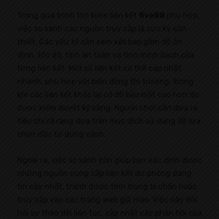
Trong quá trình tìm kiếm liên kết
five88
phù hợp,
việc so sánh các nguồn truy cập là cực kỳ cần
thiết. Các yếu tố cần xem xét bao gồm độ ổn
định, tốc độ, tính an toàn và tính minh bạch của
từng liên kết. Một số liên kết có thể cập nhật
nhanh, phù hợp với biến động thị trường, trong
khi các liên kết khác lại có độ bảo mật cao hơn do
được kiểm duyệt kỹ càng. Người chơi cần đưa ra
tiêu chí rõ ràng dựa trên mục đích sử dụng để lựa
chọn đầu tư đúng cách.
Ngoài ra, việc so sánh còn giúp bạn xác định được
những nguồn cung cấp liên kết dự phòng đáng
tin cậy nhất, tránh được tình trạng bị chặn hoặc
truy cập vào các trang web giả mạo. Việc này đòi
hỏi sự theo dõi liên tục, cập nhật các phản hồi của