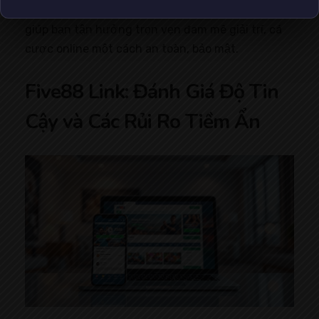
này không chỉ bảo vệ tài chính cá nhân mà còn
giúp bạn tận hưởng trọn vẹn đam mê giải trí, cá
cược online một cách an toàn, bảo mật.
Five88 Link: Đánh Giá Độ Tin
Cậy và Các Rủi Ro Tiềm Ẩn