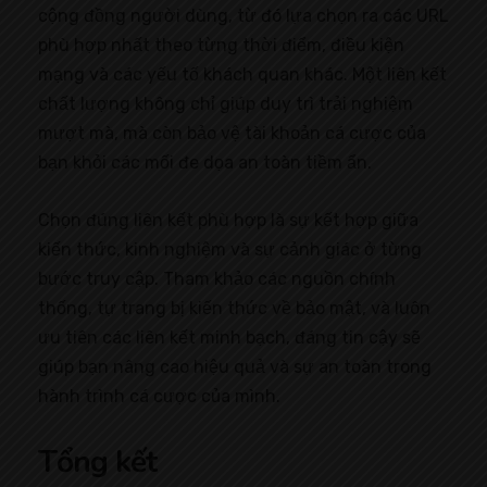
cộng đồng người dùng, từ đó lựa chọn ra các URL
phù hợp nhất theo từng thời điểm, điều kiện
mạng và các yếu tố khách quan khác. Một liên kết
chất lượng không chỉ giúp duy trì trải nghiệm
mượt mà, mà còn bảo vệ tài khoản cá cược của
bạn khỏi các mối đe dọa an toàn tiềm ẩn.
Chọn đúng liên kết phù hợp là sự kết hợp giữa
kiến thức, kinh nghiệm và sự cảnh giác ở từng
bước truy cập. Tham khảo các nguồn chính
thống, tự trang bị kiến thức về bảo mật, và luôn
ưu tiên các liên kết minh bạch, đáng tin cậy sẽ
giúp bạn nâng cao hiệu quả và sự an toàn trong
hành trình cá cược của mình.
Tổng kết