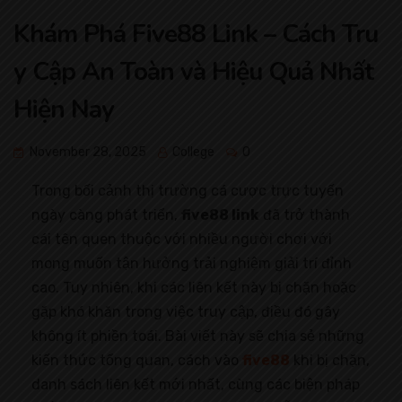
Khám Phá Five88 Link – Cách Tru
y Cập An Toàn và Hiệu Quả Nhất
Hiện Nay
November 28, 2025
College
0
Trong bối cảnh thị trường cá cược trực tuyến
ngày càng phát triển,
five88 link
đã trở thành
cái tên quen thuộc với nhiều người chơi với
mong muốn tận hưởng trải nghiệm giải trí đỉnh
cao. Tuy nhiên, khi các liên kết này bị chặn hoặc
gặp khó khăn trong việc truy cập, điều đó gây
không ít phiền toái. Bài viết này sẽ chia sẻ những
kiến thức tổng quan, cách vào
five88
khi bị chặn,
danh sách liên kết mới nhất, cùng các biện pháp