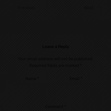
Previous
Next
Leave a Reply
Your email address will not be published.
Required fields are marked
*
Name
*
Email
*
Comment
*