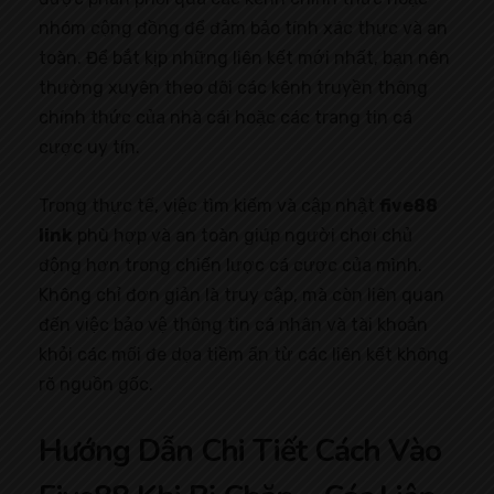
nhóm cộng đồng để đảm bảo tính xác thực và an
toàn. Để bắt kịp những liên kết mới nhất, bạn nên
thường xuyên theo dõi các kênh truyền thông
chính thức của nhà cái hoặc các trang tin cá
cược uy tín.
Trong thực tế, việc tìm kiếm và cập nhật
five88
link
phù hợp và an toàn giúp người chơi chủ
động hơn trong chiến lược cá cược của mình.
Không chỉ đơn giản là truy cập, mà còn liên quan
đến việc bảo vệ thông tin cá nhân và tài khoản
khỏi các mối đe dọa tiềm ẩn từ các liên kết không
rõ nguồn gốc.
Hướng Dẫn Chi Tiết Cách Vào