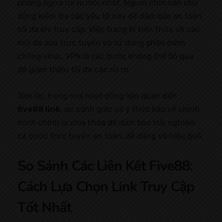
phòng ngừa rủi ro mới nhất. Người chơi cần chủ
động kiểm tra các yếu tố này để đảm bảo an toàn
tối đa khi truy cập. Việc trang bị kiến thức về các
mối đe dọa trực tuyến và sử dụng phần mềm
chống virus, VPN là các bước không thể bỏ qua
để giảm thiểu tối đa các rủi ro.
Tóm lại, trong mọi hoạt động liên quan đến
five88 link
, sự cảnh giác và ý thức bảo vệ chính
mình chính là chìa khóa để đảm bảo trải nghiệm
cá cược trực tuyến an toàn, dễ dàng và hiệu quả.
So Sánh Các Liên Kết Five88:
Cách Lựa Chọn Link Truy Cập
Tốt Nhất