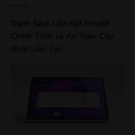
ban đầu.
Danh Sách Liên Kết Five88
Chính Thức và An Toàn Cập
Nhật Liên Tục