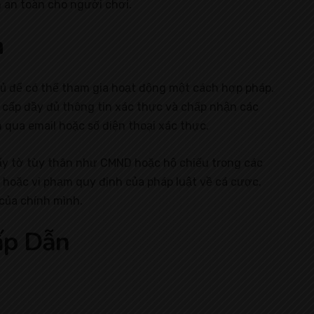
 an toàn cho người chơi.
a
hủ để có thể tham gia hoạt động một cách hợp pháp.
ng cấp đầy đủ thông tin xác thực và chấp nhận các
 qua email hoặc số điện thoại xác thực.
iấy tờ tùy thân như CMND hoặc hộ chiếu trong các
 hoặc vi phạm quy định của pháp luật về cá cược.
 của chính mình.
ấp Dẫn