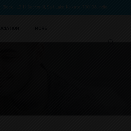
Block - LB 11, Sector-III, Salt Lake, Kolkata-700106, India.
OCIATION
MORE
S