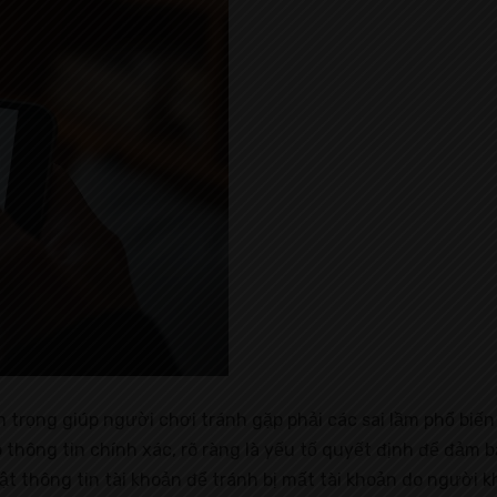
n trọng giúp người chơi tránh gặp phải các sai lầm phổ biế
 thông tin chính xác, rõ ràng là yếu tố quyết định để đảm b
ật thông tin tài khoản để tránh bị mất tài khoản do người k