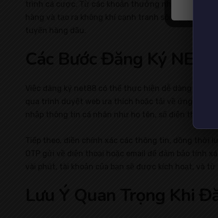
trình cá cược. Từ các khoản thưởng nhỏ khi đăng k
hàng và tạo ra không khí cạnh tranh sôi động. Chín
tuyến hàng đầu.
Các Bước Đăng Ký NET88
Việc đăng ký net88 có thể thực hiện dễ dàng trên nh
qua trình duyệt web ưa thích hoặc tải về ứng dụng 
nhập thông tin cá nhân như họ tên, số điện thoại, em
Tiếp theo, điền chính xác các thông tin, đồng thời 
OTP gửi về điện thoại hoặc email để đảm bảo tính xá
vài phút, tài khoản của bạn sẽ được kích hoạt, và từ
Lưu Ý Quan Trọng Khi Đ