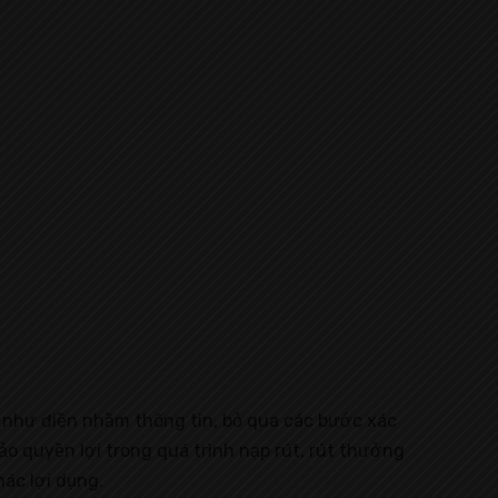
n như điền nhầm thông tin, bỏ qua các bước xác
ảo quyền lợi trong quá trình nạp rút, rút thưởng
hác lợi dụng.