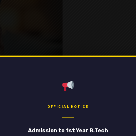
hơi game, mà còn là cơ hội săn các ưu đãi, khuyến mãi siê
iền, thưởng xếp hạng hoặc các trận cược miễn phí để tối 
OFFICIAL NOTICE
người mới bắt đầu đến cao thủ lâu năm.
Admission to 1st Year B.Tech
trình ưu đãi liên tục, người chơi khi đăng ký NET88 thườ