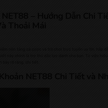
 NET88 – Hướng Dẫn Chi Ti
Và Thoải Mái
ghiệm nền tảng cá cược và trò chơi trực tuyến uy tín, hấp
t này chính là trợ thủ đắc lực dành cho bạn. Từ việc hiểu rõ
 bày rõ ràng, chi tiết.
Khoản NET88 Chi Tiết và N