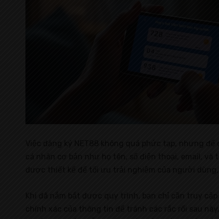
Việc đăng ký NET88 không quá phức tạp, nhưng để đả
cá nhân cơ bản như họ tên, số điện thoại, email, và
được thiết kế để tối ưu trải nghiệm của người dùng,
Khi đã nắm bắt được quy trình, bạn chỉ cần truy cập
chính xác của thông tin để tránh các rắc rối sau này