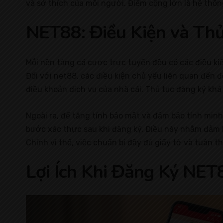
và sở thích của mỗi người. Điểm cộng lớn là hệ thố
NET88: Điều Kiện và Th
Mỗi nền tảng cá cược trực tuyến đều có các điều ki
Đối với net88, các điều kiện chủ yếu liên quan đến đ
điều khoản dịch vụ của nhà cái. Thủ tục đăng ký khá
Ngoài ra, để tăng tính bảo mật và đảm bảo tính min
bước xác thực sau khi đăng ký. Điều này nhằm đảm b
Chính vì thế, việc chuẩn bị đầy đủ giấy tờ và tuân t
Lợi Ích Khi Đăng Ký NET