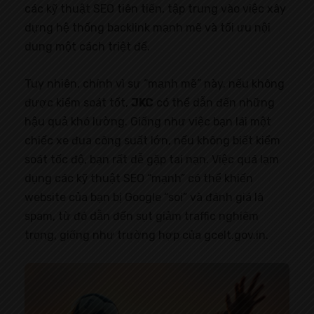
các kỹ thuật SEO tiên tiến, tập trung vào việc xây
dựng hệ thống backlink mạnh mẽ và tối ưu nội
dung một cách triệt để.
Tuy nhiên, chính vì sự “mạnh mẽ” này, nếu không
được kiểm soát tốt,
JKC
có thể dẫn đến những
hậu quả khó lường. Giống như việc bạn lái một
chiếc xe đua công suất lớn, nếu không biết kiểm
soát tốc độ, bạn rất dễ gặp tai nạn. Việc quá lạm
dụng các kỹ thuật SEO “mạnh” có thể khiến
website của bạn bị Google “soi” và đánh giá là
spam, từ đó dẫn đến sụt giảm traffic nghiêm
trọng, giống như trường hợp của gcelt.gov.in.