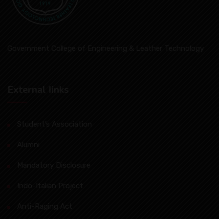
Government College of Engineering & Leather Technology
External Iinks
Student’s Association
Alumni
Mandatory Disclosure
Indo-Italian Project
Anti-Raging Act