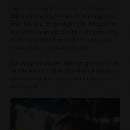
Câu chuyện về gcelt.gov.in và sự xuất hiện của
JKC
là một lời cảnh tỉnh cho tất cả chúng ta. Nó
nhắc nhở rằng, trong thế giới SEO, không có con
đường tắt nào an toàn. Sự thành công bền vững
chỉ đến từ những nỗ lực chân chính, tập trung
vào giá trị thực sự cho người dùng.
Bạn đã bao giờ gặp phải tình huống tương tự với
website của mình chưa? Bạn đã làm gì để vượt
qua? Hãy chia sẻ với tôi ở phần bình luận bên
dưới nhé!