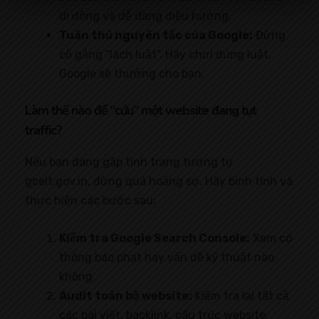
di động và dễ dàng điều hướng.
Tuân thủ nguyên tắc của Google:
Đừng
cố gắng “lách luật”. Hãy chơi đúng luật,
Google sẽ thưởng cho bạn.
Làm thế nào để “cứu” một website đang tụt
traffic?
Nếu bạn đang gặp tình trạng tương tự
gcelt.gov.in, đừng quá hoảng sợ. Hãy bình tĩnh và
thực hiện các bước sau:
Kiểm tra Google Search Console:
Xem có
thông báo phạt hay vấn đề kỹ thuật nào
không.
Audit toàn bộ website:
Kiểm tra lại tất cả
các bài viết, backlink, cấu trúc website.