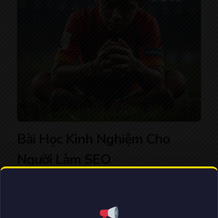
Bài Học Kinh Nghiệm Cho
Người Làm SEO
SEO bền vững: Chìa khóa của thành công lâu dài
Qua câu chuyện này, tôi muốn nhắn nhủ với bạn