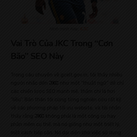
Hình minh hoạ:
KJC
Vai Trò Của JKC Trong “Cơn
Bão” SEO Này
Trong câu chuyện về gcelt.gov.in, tôi thấy nhiều
người nhắc đến
JKC
như một “thuật ngữ” để chỉ
các chiến lược SEO mạnh mẽ, thậm chí là hơi
“liều”. Bản thân tôi cũng từng nghiên cứu rất kỹ
về các phương pháp tối ưu website, và tôi nhận
thấy rằng
JKC
không phải là một công cụ hay
phần mềm cụ thể, mà nó giống như một triết lý,
một cách tiếp cận. Nó đại diện cho việc sử dụng