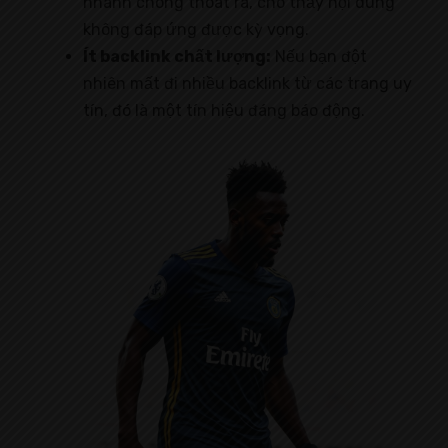
nhanh chóng thoát ra, cho thấy nội dung
không đáp ứng được kỳ vọng.
Ít backlink chất lượng:
Nếu bạn đột
nhiên mất đi nhiều backlink từ các trang uy
tín, đó là một tín hiệu đáng báo động.