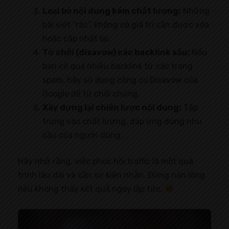
Loại bỏ nội dung kém chất lượng:
Những
bài viết “rác”, không có giá trị cần được xóa
hoặc cập nhật lại.
Từ chối (disavow) các backlink xấu:
Nếu
bạn có quá nhiều backlink từ các trang
spam, hãy sử dụng công cụ Disavow của
Google để từ chối chúng.
Xây dựng lại chiến lược nội dung:
Tập
trung vào chất lượng, đáp ứng đúng nhu
cầu của người dùng.
Hãy nhớ rằng, việc phục hồi traffic là một quá
trình lâu dài và cần sự kiên nhẫn. Đừng nản lòng
nếu không thấy kết quả ngay lập tức.