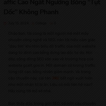
affic Cao Ngất Ngưởng Bỗng “Tụt
Dốc” Không Phanh
July 13, 2024
College
0
Chào bạn, tôi cũng là một người mê mệt mấy
chuyện công nghệ và SEO, nên tôi hiểu cảm giác
“đau tim” khi nhìn biểu đồ traffic của một website
đang từ đỉnh cao bỗng dưng lao dốc tự do. Mới
đây, cộng đồng SEO xôn xao về trường hợp của
website gcelt.gov.in. Một domain có lượng traffic
từng rất cao, bỗng nhiên giảm mạnh. Và trong
câu chuyện này, cái tên
JKC
bất ngờ xuất hiện
như một nhân tố bí ẩn. Liệu có mối liên hệ nào?
Hãy cùng tôi mổ xẻ nhé.
Bạn thấy đấy, trong giới SEO, có một câu chuyện