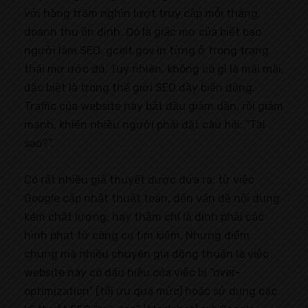
với hàng trăm nghìn lượt truy cập mỗi tháng,
doanh thu ổn định. Đó là giấc mơ của biết bao
người làm SEO. gcelt.gov.in từng ở trong trạng
thái mơ ước đó. Tuy nhiên, không có gì là mãi mãi,
đặc biệt là trong thế giới SEO đầy biến động.
Traffic của website này bắt đầu giảm dần, rồi giảm
mạnh, khiến nhiều người phải đặt câu hỏi: “Tại
sao?”.
Có rất nhiều giả thuyết được đưa ra: từ việc
Google cập nhật thuật toán, đến vấn đề nội dung
kém chất lượng, hay thậm chí là dính phải các
hình phạt từ công cụ tìm kiếm. Nhưng điểm
chung mà nhiều chuyên gia đồng thuận là việc
website này có dấu hiệu của việc bị “over-
optimization” (tối ưu quá mức) hoặc sử dụng các