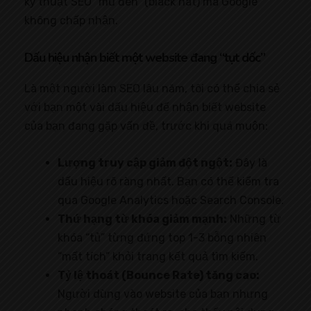
kỹ thuật SEO “mũ đen” (black hat) mà Google
không chấp nhận.
Dấu hiệu nhận biết một website đang “tụt dốc”
Là một người làm SEO lâu năm, tôi có thể chia sẻ
với bạn một vài dấu hiệu để nhận biết website
của bạn đang gặp vấn đề, trước khi quá muộn:
Lượng truy cập giảm đột ngột:
Đây là
dấu hiệu rõ ràng nhất. Bạn có thể kiểm tra
qua Google Analytics hoặc Search Console.
Thứ hạng từ khóa giảm mạnh:
Những từ
khóa “tủ” từng đứng top 1-3 bỗng nhiên
“mất tích” khỏi trang kết quả tìm kiếm.
Tỷ lệ thoát (Bounce Rate) tăng cao:
Người dùng vào website của bạn nhưng