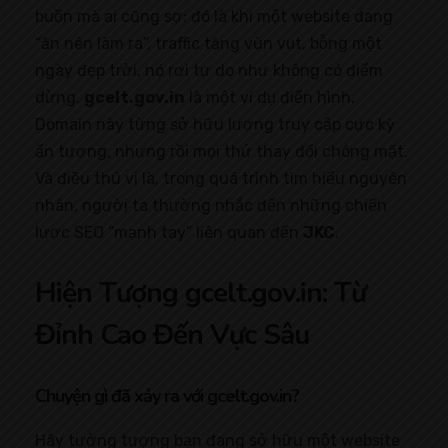
buồn mà ai cũng sợ: đó là khi một website đang
“ăn nên làm ra”, traffic tăng vùn vụt, bỗng một
ngày đẹp trời, nó rơi tự do như không có điểm
dừng.
gcelt.gov.in
là một ví dụ điển hình.
Domain này từng sở hữu lượng truy cập cực kỳ
ấn tượng, nhưng rồi mọi thứ thay đổi chóng mặt.
Và điều thú vị là, trong quá trình tìm hiểu nguyên
nhân, người ta thường nhắc đến những chiến
lược SEO “mạnh tay” liên quan đến
JKC
.
Hiện Tượng gcelt.gov.in: Từ
Đỉnh Cao Đến Vực Sâu
Chuyện gì đã xảy ra với gcelt.gov.in?
Hãy tưởng tượng bạn đang sở hữu một website