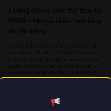
Hướng dẫn cá cược thể thao tại
RR88 – Mẹo và chiến lược tăng
cơ hội thắng
Cá cược thể thao đòi hỏi người chơi không chỉ
may mắn mà còn phải có chiến lược rõ ràng để
tăng khả năng thắng lợi. Một mẹo quan trọng là
nghiên cứu kỹ lưỡng các dữ liệu từ đội hình,
phong độ, lịch sử đối đầu, điều kiện thời tiết để
đưa ra dự đoán chính xác hơn. Ngoài ra, việc đặt
cược theo tỷ lệ hợp lý, không tham lam vào các
kèo quá lớn hoặc quá nhỏ cũng giúp giảm thiểu
rủi ro và quản lý ngân sách hiệu quả hơn.