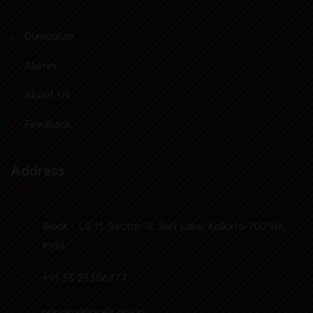
Curriculum
Alumni
About Us
Feedback
Address
Block - LB 11, Sector-III, Salt Lake, Kolkata-700106,
India.
+91 33 23356977
principal@gcelt.gov.in