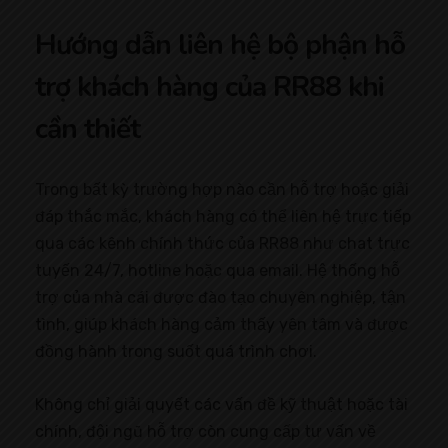
Hướng dẫn liên hệ bộ phận hỗ
trợ khách hàng của RR88 khi
cần thiết
Trong bất kỳ trường hợp nào cần hỗ trợ hoặc giải
đáp thắc mắc, khách hàng có thể liên hệ trực tiếp
qua các kênh chính thức của RR88 như chat trực
tuyến 24/7, hotline hoặc qua email. Hệ thống hỗ
trợ của nhà cái được đào tạo chuyên nghiệp, tận
tình, giúp khách hàng cảm thấy yên tâm và được
đồng hành trong suốt quá trình chơi.
Không chỉ giải quyết các vấn đề kỹ thuật hoặc tài
chính, đội ngũ hỗ trợ còn cung cấp tư vấn về