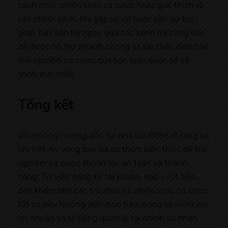
cách chơi, chiến lược cá cược hoặc giải thích rõ
các chính sách. Khi gặp sự cố hoặc cần sự trợ
giúp, hãy liên hệ ngay qua các kênh đã cung cấp
để được hỗ trợ nhanh chóng và kịp thời, đảm bảo
trải nghiệm cá cược của bạn luôn suôn sẻ và
thoải mái nhất.
Tổng kết
Với những hướng dẫn tại nhà cái RR88 rõ ràng và
chi tiết, hy vọng bạn đã có thêm kiến thức để trải
nghiệm cá cược thuận lợi, an toàn và thành
công. Từ việc đăng ký tài khoản, nạp – rút tiền,
đến khám phá các trò chơi và chiến lược cá cược,
tất cả đều hướng đến mục tiêu mang lại niềm vui,
lợi nhuận và kỹ năng quản lý tài chính cá nhân.