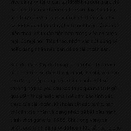
Việc đăng ký tài khoản tại RR88 khá đơn giản, chỉ
cần làm theo các bước cụ thể sau đây. Đầu tiên,
bạn truy cập vào trang chủ chính thức của nhà
cái RR88 qua trình duyệt internet hoặc tải app về
điện thoại để thuận tiện hơn trong việc cá cược
mọi lúc mọi nơi. Tiếp theo, nhấn vào nút đăng ký
hoặc đăng nhập nếu bạn đã có tài khoản sẵn.
Sau đó, điền đầy đủ thông tin cá nhân theo yêu
cầu như tên, số điện thoại, email, địa chỉ, và chọn
tên đăng nhập cùng mật khẩu mạnh. Một số
trường hợp sẽ yêu cầu xác thực qua mã OTP gửi
qua điện thoại hoặc email để đảm bảo tính xác
thực của tài khoản. Khi hoàn tất các bước, bạn
chỉ cần xác nhận và đăng nhập để bắt đầu hành
trình chơi game tại RR88. Chỉ trong vòng vài
phút, quá trình đăng ký đã hoàn tất, sẵn sàng cho