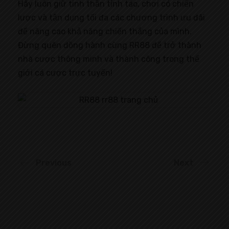
Hãy luôn giữ tinh thần tỉnh táo, chơi có chiến
lược và tận dụng tối đa các chương trình ưu đãi
để nâng cao khả năng chiến thắng của mình.
Đừng quên đồng hành cùng RR88 để trở thành
nhà cược thông minh và thành công trong thế
giới cá cược trực tuyến!
Previous
Next