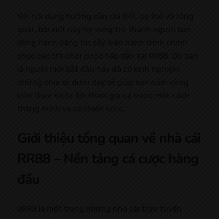
Với nội dung hướng dẫn chi tiết, cụ thể và tổng
quát, bài viết này hy vọng trở thành người bạn
đồng hành đáng tin cậy trên hành trình chinh
phục các trò chơi cược hấp dẫn tại RR88. Dù bạn
là người mới bắt đầu hay đã có kinh nghiệm,
những chia sẻ dưới đây sẽ giúp bạn nắm vững
kiến thức và tự tin tham gia cá cược một cách
thông minh và có chiến lược.
Giới thiệu tổng quan về nhà cái
RR88 – Nền tảng cá cược hàng
đầu
RR88 là một trong những nhà cái trực tuyến