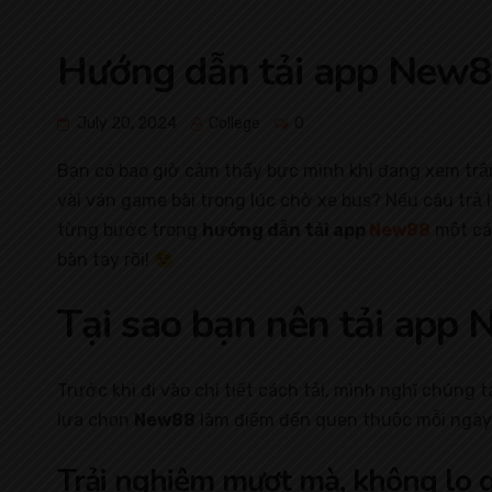
Hướng dẫn tải app New88:
July 20, 2024
College
0
Bạn có bao giờ cảm thấy bực mình khi đang xem trận
vài ván game bài trong lúc chờ xe bus? Nếu câu trả 
từng bước trong
hướng dẫn tải app
New88
một các
bàn tay rồi!
Tại sao bạn nên tải app
Trước khi đi vào chi tiết cách tải, mình nghĩ chúng 
lựa chọn
New88
làm điểm đến quen thuộc mỗi ngày
Trải nghiệm mượt mà, không lo g