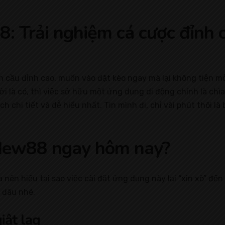
 Trải nghiệm cá cược đỉnh c
 cầu đỉnh cao, muốn vào đặt kèo ngay mà lại không tiện mở 
lời là có, thì việc sở hữu một ứng dụng di động chính là ch
h chi tiết và dễ hiểu nhất. Tin mình đi, chỉ vài phút thôi l
 New88 ngay hôm nay?
ta nên hiểu tại sao việc cài đặt ứng dụng này lại “xịn xò” đ
 đâu nhé.
iật lag