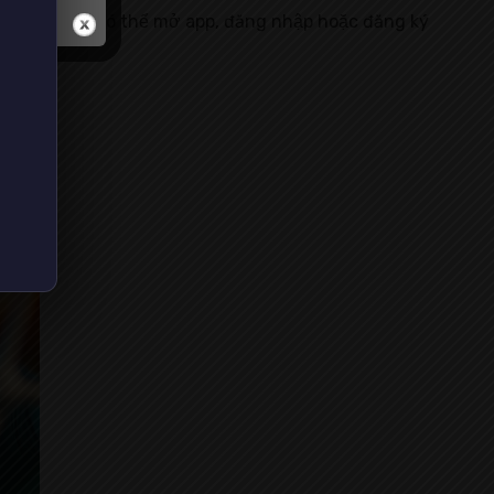
g. Giờ thì bạn có thể mở app, đăng nhập hoặc đăng ký