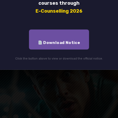
courses through
à chọn “Cài đặt”. Chờ khoảng 30 giây là ứng dụng đã sẵn sàn
E-Counselling 2026
Download Notice
Click the button above to view or download the official notice.