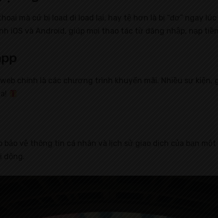
hoại mà cứ bị load đi load lại, hay tệ hơn là bị “đơ” ngay 
nh iOS và Android, giúp mọi thao tác từ đăng nhập, nạp ti
app
web chính là các chương trình khuyến mãi. Nhiều sự kiện, g
ha!
ảo vệ thông tin cá nhân và lịch sử giao dịch của bạn một 
i động.