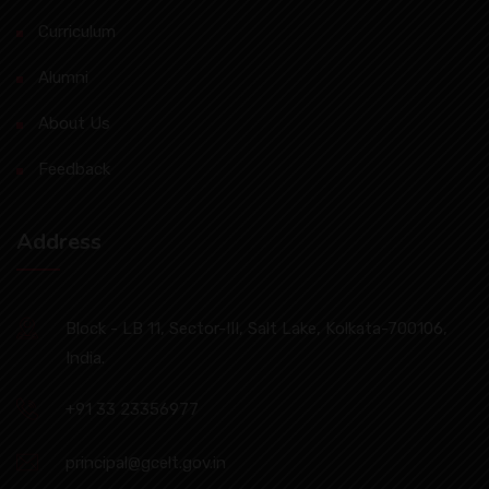
Curriculum
Alumni
About Us
Feedback
Address
Block - LB 11, Sector-III, Salt Lake, Kolkata-700106,
India.
+91 33 23356977
principal@gcelt.gov.in