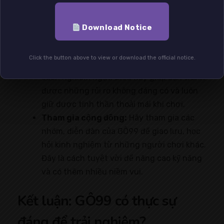
mới và cũ. Đừng bỏ lỡ cơ hội nhận thêm
vốn chơi từ các sự kiện này nhé!
Download Notice
Quản lý ngân sách thông minh:
Hãy đặt
ra một giới hạn về số tiền bạn sẵn sàng chi
Click the button above to view or download the official notice.
tiêu cho việc giải trí và tuân thủ nó một
cách nghiêm ngặt. Điều này giúp bạn tránh
được những rủi ro không đáng có và luôn
giữ được tinh thần thoải mái khi chơi.
Tham gia cộng đồng:
Hãy tham gia các
nhóm, diễn đàn của GÔ99 để giao lưu, học
hỏi kinh nghiệm từ những người chơi khác.
Đây là cách tuyệt vời để nâng cao kỹ năng
và có thêm nhiều niềm vui.
Kết luận: GÔ99 có thực sự
đáng để trải nghiệm?