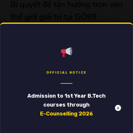
Bí quyết để tận hưởng trọn vẹn
thế giới giải trí tại GÔ99
Là một người đã có nhiều năm kinh nghiệm trong
lĩnh vực này, tôi muốn chia sẻ với bạn một vài
mẹo nhỏ để có những trải nghiệm tuyệt vời nhất
tại GÔ99:
OFFICIAL NOTICE
Bắt đầu từ những trò chơi nhỏ:
Đừng vội
vàng lao vào những ván cược lớn. Hãy bắt
đầu với những trò chơi có mức cược thấp
Admission to 1st Year B.Tech
để làm quen với luật chơi và cảm nhận
courses through
nhịp độ của nền tảng.
E-Counselling 2026
Tận dụng các chương trình khuyến mãi:
GÔ99 thường xuyên tung ra các chương
trình ưu đãi hấp dẫn dành cho người chơi