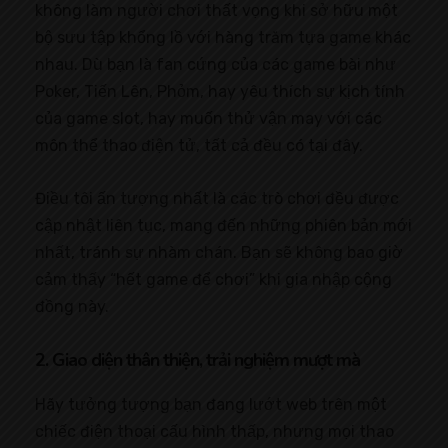
không làm người chơi thất vọng khi sở hữu một
bộ sưu tập khổng lồ với hàng trăm tựa game khác
nhau. Dù bạn là fan cứng của các game bài như
Poker, Tiến Lên, Phỏm, hay yêu thích sự kịch tính
của game slot, hay muốn thử vận may với các
môn thể thao điện tử, tất cả đều có tại đây.
Điều tôi ấn tượng nhất là các trò chơi đều được
cập nhật liên tục, mang đến những phiên bản mới
nhất, tránh sự nhàm chán. Bạn sẽ không bao giờ
cảm thấy “hết game để chơi” khi gia nhập cộng
đồng này.
2. Giao diện thân thiện, trải nghiệm mượt mà
Hãy tưởng tượng bạn đang lướt web trên một
chiếc điện thoại cấu hình thấp, nhưng mọi thao