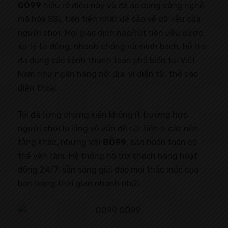
GÔ99
hiểu rõ điều này và đã áp dụng công nghệ
mã hóa SSL tiên tiến nhất để bảo vệ dữ liệu của
người chơi. Mọi giao dịch nạp/rút tiền đều được
xử lý tự động, nhanh chóng và minh bạch, hỗ trợ
đa dạng các kênh thanh toán phổ biến tại Việt
Nam như ngân hàng nội địa, ví điện tử, thẻ cào
điện thoại.
Tôi đã từng chứng kiến không ít trường hợp
người chơi lo lắng về vấn đề rút tiền ở các nền
tảng khác, nhưng với
GÔ99
, bạn hoàn toàn có
thể yên tâm. Hệ thống hỗ trợ khách hàng hoạt
động 24/7, sẵn sàng giải đáp mọi thắc mắc của
bạn trong thời gian nhanh nhất.