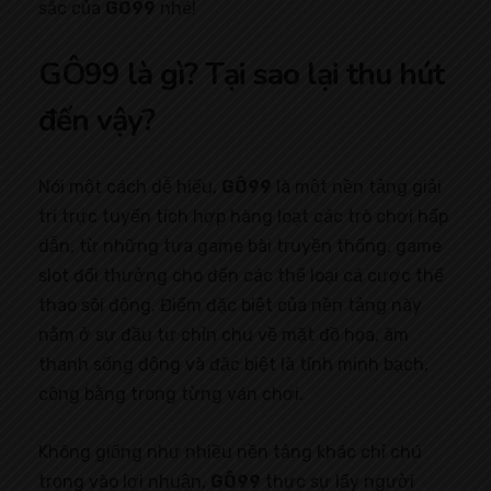
sắc của
GÔ99
nhé!
GÔ99 là gì? Tại sao lại thu hút
đến vậy?
Nói một cách dễ hiểu,
GÔ99
là một nền tảng giải
trí trực tuyến tích hợp hàng loạt các trò chơi hấp
dẫn, từ những tựa game bài truyền thống, game
slot đổi thưởng cho đến các thể loại cá cược thể
thao sôi động. Điểm đặc biệt của nền tảng này
nằm ở sự đầu tư chỉn chu về mặt đồ họa, âm
thanh sống động và đặc biệt là tính minh bạch,
công bằng trong từng ván chơi.
Không giống như nhiều nền tảng khác chỉ chú
trọng vào lợi nhuận,
GÔ99
thực sự lấy người