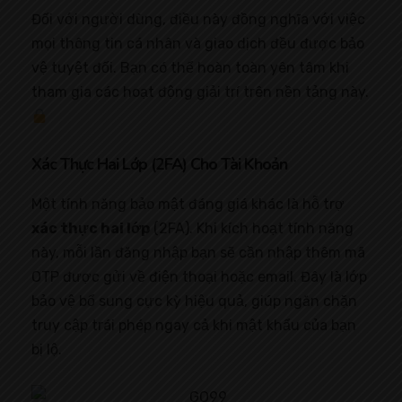
Đối với người dùng, điều này đồng nghĩa với việc
mọi thông tin cá nhân và giao dịch đều được bảo
vệ tuyệt đối. Bạn có thể hoàn toàn yên tâm khi
tham gia các hoạt động giải trí trên nền tảng này.
Xác Thực Hai Lớp (2FA) Cho Tài Khoản
Một tính năng bảo mật đáng giá khác là hỗ trợ
xác thực hai lớp
(2FA). Khi kích hoạt tính năng
này, mỗi lần đăng nhập bạn sẽ cần nhập thêm mã
OTP được gửi về điện thoại hoặc email. Đây là lớp
bảo vệ bổ sung cực kỳ hiệu quả, giúp ngăn chặn
truy cập trái phép ngay cả khi mật khẩu của bạn
bị lộ.