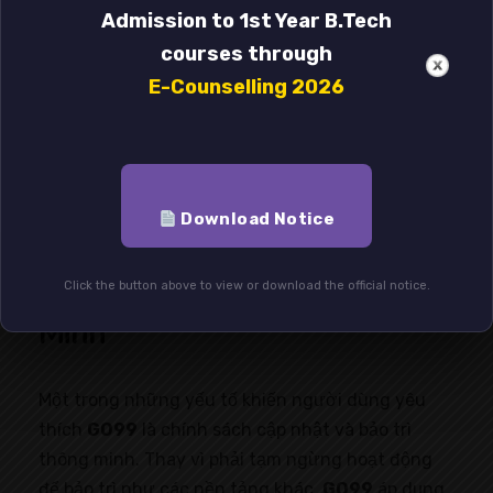
động giải trí. Hệ thống chat được xây dựng trên
Admission to 1st Year B.Tech
nền tảng
WebSocket
giúp tin nhắn được gửi và
courses through
nhận gần như tức thời, không có độ trễ đáng kể.
E-Counselling 2026
Ngoài ra,
GO99
còn có tính năng
phát trực tiếp
(live streaming) với độ trễ cực thấp, cho phép bạn
chia sẻ khoảnh khắc chiến thắng hoặc đơn giản
Download Notice
là giao lưu với bạn bè trong thời gian thực.
Cập Nhật Và Bảo Trì Thông
Click the button above to view or download the official notice.
Minh
Một trong những yếu tố khiến người dùng yêu
thích
GO99
là chính sách cập nhật và bảo trì
thông minh. Thay vì phải tạm ngừng hoạt động
để bảo trì như các nền tảng khác,
GO99
áp dụng