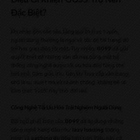
Đặc Biệt?
Khi nhắc đến các nền tảng giải trí trực tuyến,
người dùng thường lo ngại về tốc độ tải trang, độ
trễ hay giao diện rối mắt. Tuy nhiên,
GO99
đã giải
quyết triệt để những vấn đề này bằng một hệ
thống công nghệ được tối ưu hóa đến từng chi
tiết nhỏ. Cảm giác đầu tiên khi truy cập vào trang
chủ là sự mượt mà và nhanh chóng, không hề có
cảm giác “ì ạch” hay chờ đợi lâu.
Công Nghệ Tối Ưu Hóa Trải Nghiệm Người Dùng
Đội ngũ phát triển của
GO99
đã áp dụng những
công nghệ hàng đầu như
lazy loading
thông
minh và
caching dữ liệu
tiên tiến. Điều này có