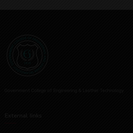
Government College of Engineering & Leather Technology
External Iinks