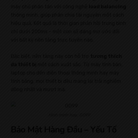
máy chủ phân tán với công nghệ
load balancing
thông minh, giúp phân chia tài nguyên một cách
hiệu quả. Kết quả là thời gian phản hồi trung bình
chỉ dưới 200ms – một con số đáng mơ ước đối
với bất kỳ nền tảng trực tuyến nào.
Đặc biệt, nền tảng này còn hỗ trợ
tương thích
đa thiết bị
một cách xuất sắc. Từ máy tính bàn,
laptop cho đến điện thoại thông minh hay máy
tính bảng, mọi thiết bị đều mang lại trải nghiệm
đồng nhất và mượt mà.
Hình minh hoạ: GO99
Bảo Mật Hàng Đầu – Yếu Tố