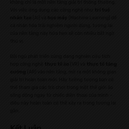
không chỉ là một nền tảng giải trí thông thường.
Với việc ứng dụng các công nghệ như
trí tuệ
nhân tạo
(AI) và
học máy
(Machine Learning) để
cá nhân hóa trải nghiệm người dùng, tương lai
của nền tảng này hứa hẹn sẽ còn nhiều bất ngờ
thú vị.
Đội ngũ phát triển cũng đang nghiên cứu tích
hợp công nghệ
thực tế ảo
(VR) và
thực tế tăng
cường
(AR) vào nền tảng, mở ra một không gian
giải trí hoàn toàn mới. Hãy tưởng tượng bạn có
thể tham gia các trò chơi trong một thế giới ảo
sống động ngay từ chiếc điện thoại của mình –
điều này hoàn toàn có thể xảy ra trong tương lai
gần.
Kết Luận