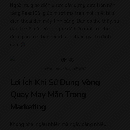
Ngoài ra, giao diện được xây dựng dựa trên nền
tảng ReactJS, giúp mượt mà trên mọi thiết bị từ
điện thoại đến máy tính bảng. Bạn có thể thấy, sự
đầu tư về mặt công nghệ đã biến một trò chơi
đơn giản trở thành một sản phẩm giải trí đỉnh
cao.
Hình minh hoạ: GMNC
Lợi Ích Khi Sử Dụng Vòng
Quay May Mắn Trong
Marketing
Không phải ngẫu nhiên mà ngày càng nhiều