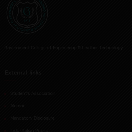
Government College of Engineering & Leather Technology
External Iinks
Student’s Association
Alumni
Mandatory Disclosure
Indo-Italian Project