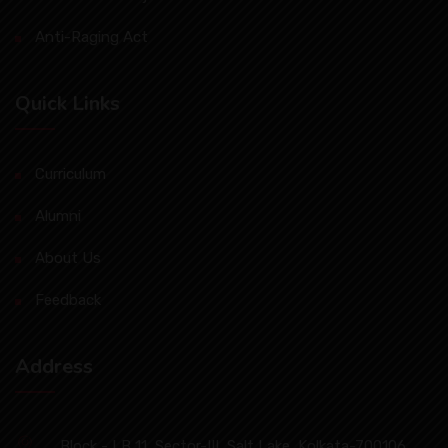
Anti-Raging Act
Quick Links
Curriculum
Alumni
About Us
Feedback
Address
Block - LB 11, Sector-III, Salt Lake, Kolkata-700106,