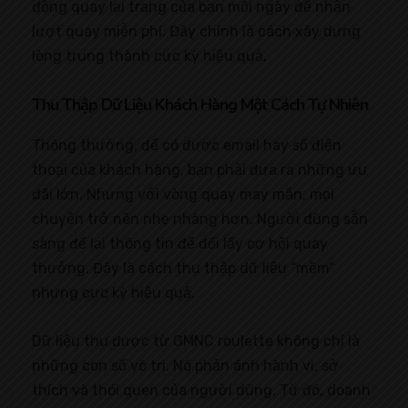
động quay lại trang của bạn mỗi ngày để nhận
lượt quay miễn phí. Đây chính là cách xây dựng
lòng trung thành cực kỳ hiệu quả.
Thu Thập Dữ Liệu Khách Hàng Một Cách Tự Nhiên
Thông thường, để có được email hay số điện
thoại của khách hàng, bạn phải đưa ra những ưu
đãi lớn. Nhưng với vòng quay may mắn, mọi
chuyện trở nên nhẹ nhàng hơn. Người dùng sẵn
sàng để lại thông tin để đổi lấy cơ hội quay
thưởng. Đây là cách thu thập dữ liệu “mềm”
nhưng cực kỳ hiệu quả.
Dữ liệu thu được từ GMNC roulette không chỉ là
những con số vô tri. Nó phản ánh hành vi, sở
thích và thói quen của người dùng. Từ đó, doanh