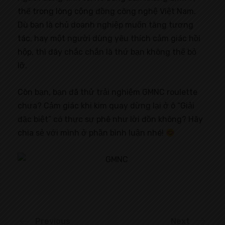
thế trong lòng cộng đồng công nghệ Việt Nam.
Dù bạn là chủ doanh nghiệp muốn tăng tương
tác, hay một người dùng yêu thích cảm giác hồi
hộp, thì đây chắc chắn là thứ bạn không thể bỏ
lỡ.
Còn bạn, bạn đã thử trải nghiệm GMNC roulette
chưa? Cảm giác khi kim quay dừng lại ở ô “Giải
đặc biệt” có thực sự phê như lời đồn không? Hãy
chia sẻ với mình ở phần bình luận nhé!
Previous
Next