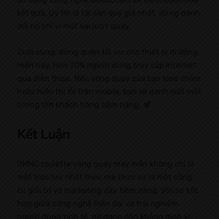
kết quả. Uy tín là tài sản quý giá nhất, đừng đánh
đổi nó chỉ vì một vài lượt quay.
Cuối cùng, đừng quên tối ưu cho thiết bị di động.
Hiện nay, hơn 70% người dùng truy cập internet
qua điện thoại. Nếu vòng quay của bạn load chậm
hoặc hiển thị lỗi trên mobile, bạn sẽ đánh mất một
lượng lớn khách hàng tiềm năng.
Kết Luận
GMNC roulette vòng quay may mắn không chỉ là
một trào lưu nhất thời, mà thực sự là một công
cụ giải trí và marketing đầy tiềm năng. Với sự kết
hợp giữa công nghệ hiện đại và trải nghiệm
người dùng tinh tế, nó đang dần khẳng định vị